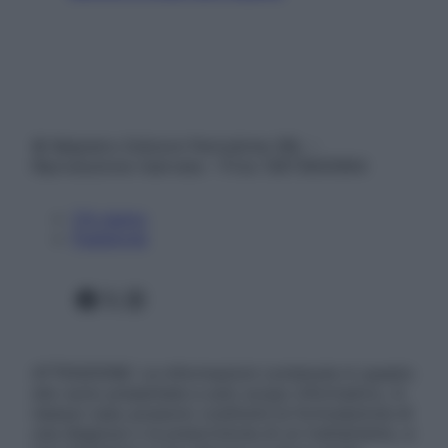
© Belpietro Edizioni Periodiche SRL –
Riproduzione riservata – P.Iva 13673600964
Chi siamo
Pubblicità
Facebook
X
Instagram
ATTENZIONE: Le informazioni contenute in questo
sito sono presentate a solo scopo informativo, in
nessun caso possono costituire la formulazione di
una diagnosi o la prescrizione di un trattamento, e