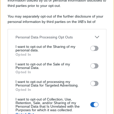
information utilized by us or personal information disclosed to
third parties prior to your opt-out.
You may separately opt-out of the further disclosure of your
personal information by third parties on the IAB’s list of
downstream participants.
Personal Data Processing Opt Outs
This information may also be disclosed by us to third parties
on the IAB’s List of Downstream Participants that may further
I want to opt-out of the Sharing of my
disclose it to other third parties.
personal data.
Opted In
Please note that this website/app uses one or more Google
services and may gather and store information including but
I want to opt-out of the Sale of my
Personal Data.
not limited to your visit or usage behaviour. You may click to
Opted In
grant or deny consent to Google and its third-party tags to
use your data for below specified purposes in below Google
I want to opt-out of processing my
consent section.
Personal Data for Targeted Advertising.
Opted In
I want to opt-out of Collection, Use,
Retention, Sale, and/or Sharing of my
Personal Data that Is Unrelated with the
Purposes for which it was collected.