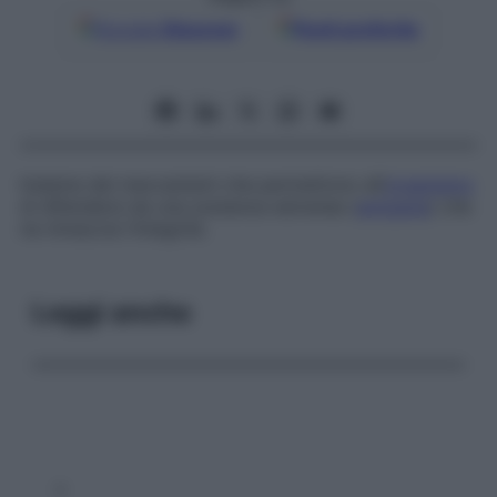
Google
Discover
Fonti preferite
Insieme dei meccanismi che permettono all’
organismo
di difendersi da una sostanza estranea (
antigene
) che
ne minaccia l’integrità.
Leggi anche