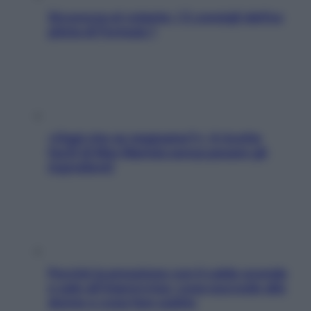
Sicurezza al volante: i 5 consigli dell’ex
pilota di Formula 1
«Oggi che se magnamo?»: 4 ricette
facili di Max Mariola senza pesare gli
ingredienti
Perché la pressione con il caldo scende
e sale all’improvviso: cosa succede alle
donne e cosa fare subito