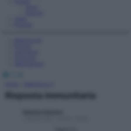
Fitness
Sport
Esercizi
Video
Podcast
Medicina AZ
Farmaci
Calcolatori
Oroscopo
Abbonamenti
Facebook
X
Instagram
Home
»
Medicina A-Z
Risposta immunitaria
Redazione Starbene
1 Gennaio 2025 – Lettura 1 minuto
Seguici su