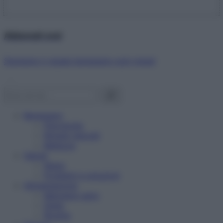
Abbonati ora!
Starbene ti regala benessere ogni mese!
Benessere
Psicologia
Rimedi naturali
Bellezza
Salute
News
Problemi e soluzioni
Alimentazione
Mangiare sano
Diete
Ricette