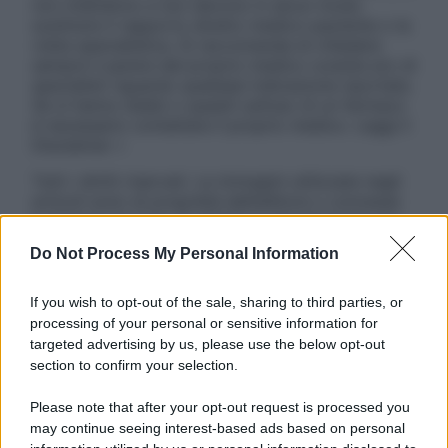
non intendono e non devono in alcun modo
sostituire il rapporto diretto medico-paziente o la
visita specialistica. Si raccomanda di chiedere
sempre il parere del proprio medico curante e/o di
specialisti riguardo qualsiasi indicazione riportata.
Se si hanno dubbi o quesiti sull’uso di un farmaco
è necessario contattare il proprio medico. Leggi il
Disclaimer »
Tutti i diritti riservati. Le immagini utilizzate negli
articoli sono di proprietà dell’editore o concesse
in licenza per l’uso. È vietata la riproduzione non
autorizzata.
Do Not Process My Personal Information
If you wish to opt-out of the sale, sharing to third parties, or
processing of your personal or sensitive information for
Informativa
targeted advertising by us, please use the below opt-out
Privacy Policy
section to confirm your selection.
Cookie Policy
Note Legali
Please note that after your opt-out request is processed you
Preferenze Privacy
may continue seeing interest-based ads based on personal