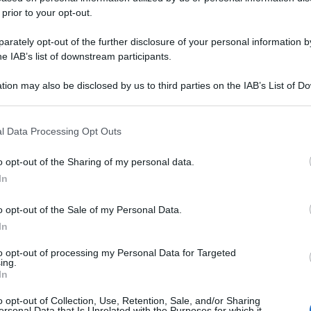
 prior to your opt-out.
rately opt-out of the further disclosure of your personal information by
he IAB’s list of downstream participants.
tion may also be disclosed by us to third parties on the IAB’s List of 
 that may further disclose it to other third parties.
 that this website/app uses one or more Google services and may gath
l Data Processing Opt Outs
including but not limited to your visit or usage behaviour. You may click 
 to Google and its third-party tags to use your data for below specifi
o opt-out of the Sharing of my personal data.
ogle consent section.
In
o opt-out of the Sale of my Personal Data.
In
to opt-out of processing my Personal Data for Targeted
ing.
In
o opt-out of Collection, Use, Retention, Sale, and/or Sharing
ersonal Data that Is Unrelated with the Purposes for which it