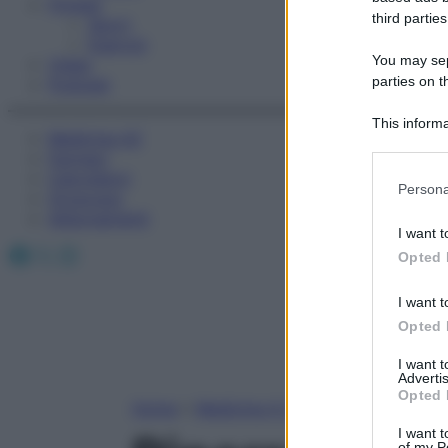
Fitness
third parties
Sport
Esercizi
You may sepa
Video
parties on t
Podcast
This informa
Medicina AZ
Participants
Farmaci
Calcolatori
Please note
Persona
Oroscopo
information 
Abbonamenti
deny consent
I want t
in below Go
Facebook
X
Instagram
Opted 
I want t
Opted 
I want 
Advertis
Opted 
Home
»
Medicina A-Z
I want t
of my P