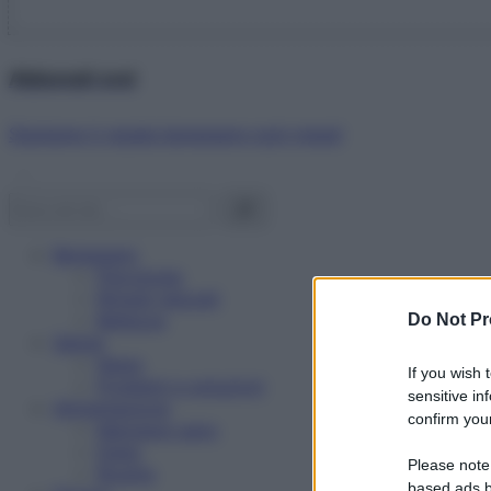
Abbonati ora!
Starbene ti regala benessere ogni mese!
Benessere
Psicologia
Rimedi naturali
Bellezza
Do Not Pr
Salute
News
If you wish 
Problemi e soluzioni
sensitive in
Alimentazione
confirm your
Mangiare sano
Diete
Please note
Ricette
based ads b