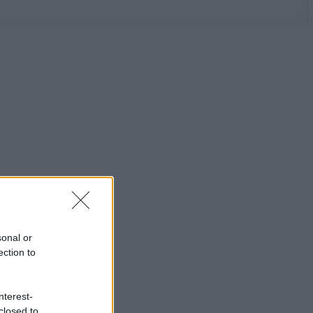
sonal or
ection to
nterest-
closed to