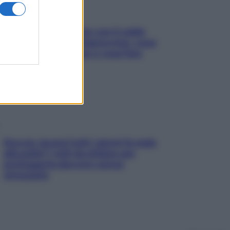
Perché la pressione con il caldo
scende e sale all’improvviso: cosa
succede alle donne e cosa fare
subito
Doccia, lavarsi tutti i giorni fa male
alla pelle? I miti da sfatare per
proteggerla davvero senza
stressarla