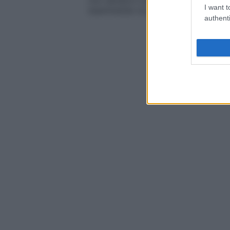
non sempre il paziente si accorge d
I want t
esaminando la gola.
authenti