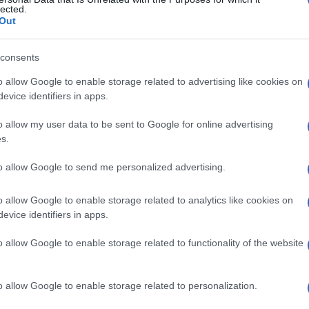
lected.
Out
consents
Le
o allow Google to enable storage related to advertising like cookies on
evice identifiers in apps.
ti preferite
o allow my user data to be sent to Google for online advertising
s.
to allow Google to send me personalized advertising.
o allow Google to enable storage related to analytics like cookies on
ente dalle fosse o dai
seni
nasali. Può trattarsi di una
evice identifiers in apps.
ta, più densa, giallo-verdastra. Si distinguono due
o allow Google to enable storage related to functionality of the website
 da un’
ipersecrezione
che cola dalle
narici
;
assaggio
delle secrezioni dietro le fosse nasali. In tal
o allow Google to enable storage related to personalization.
pulso per
bocca
(
espettorazione
). Se viene deglutito