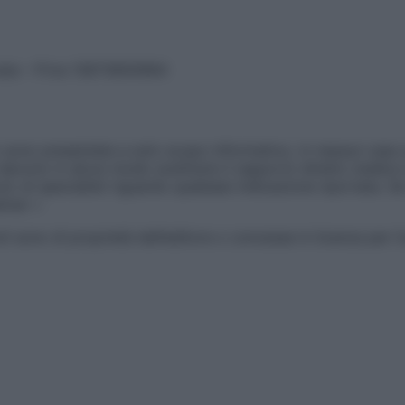
vata – P.Iva 13673600964
sono presentate a solo scopo informativo, in nessun caso p
devono in alcun modo sostituire il rapporto diretto medico-p
 di specialisti riguardo qualsiasi indicazione riportata. Se
aimer »
ticoli sono di proprietà dell’editore o concesse in licenza per 