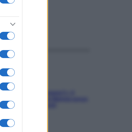
ggi anche
«Oggi che se magnamo?»: 4
ricette facili di Max Mariola senza
pesare gli ingredienti