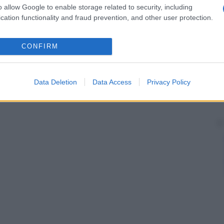
ella sua presenza, ma il medico può vederlo
o allow Google to enable storage related to security, including
cation functionality and fraud prevention, and other user protection.
CONFIRM
Data Deletion
Data Access
Privacy Policy