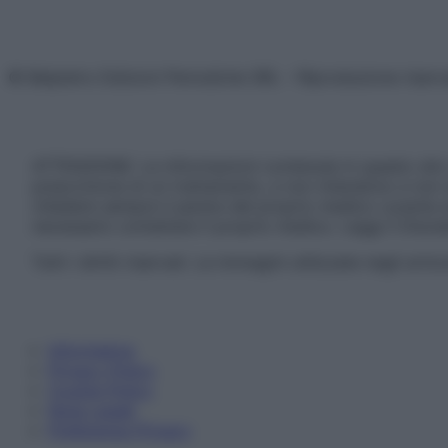
© Belpietro Edizioni Periodiche SRL – Riproduzione riser
ATTENZIONE: Le informazioni contenute in questo sito 
prescrizione di un trattamento, e non intendono e non 
chiedere sempre il parere del proprio medico curante e/o
necessario contattare il proprio medico. Leggi il Discl
Tutti i diritti riservati. Le immagini utilizzate negli ar
Informativa
Privacy Policy
Cookie Policy
Note Legali
Preferenze Privacy