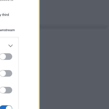
 third
Downstream
er and store
to grant or
ed purposes