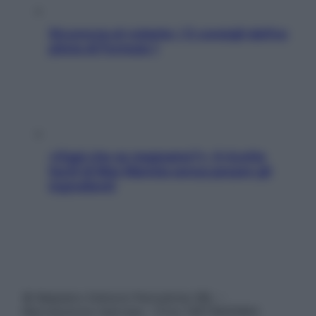
Sicurezza al volante: i 5 consigli dell’ex
pilota di Formula 1
«Oggi che se magnamo?»: 4 ricette
facili di Max Mariola senza pesare gli
ingredienti
© Belpietro Edizioni Periodiche SRL –
Riproduzione riservata – P.Iva 13673600964