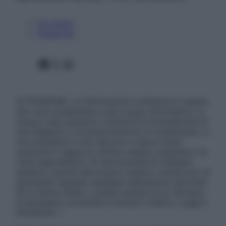
Chi siamo
Pubblicità
Facebook
X
Instagram
ATTENZIONE: Le informazioni contenute in questo
sito sono presentate a solo scopo informativo, in
nessun caso possono costituire la formulazione di
una diagnosi o la prescrizione di un trattamento, e
non intendono e non devono in alcun modo
sostituire il rapporto diretto medico-paziente o la
visita specialistica. Si raccomanda di chiedere
sempre il parere del proprio medico curante e/o di
specialisti riguardo qualsiasi indicazione riportata.
Se si hanno dubbi o quesiti sull’uso di un farmaco
è necessario contattare il proprio medico. Leggi il
Disclaimer »