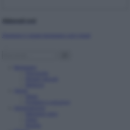
Abbonati ora!
Starbene ti regala benessere ogni mese!
Benessere
Psicologia
Rimedi naturali
Bellezza
Salute
News
Problemi e soluzioni
Alimentazione
Mangiare sano
Diete
Ricette