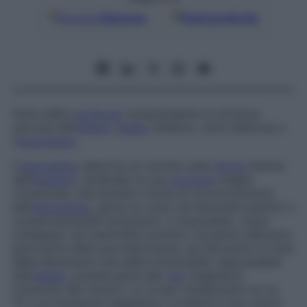
Google
Discover
Fonti preferite
Parte della
corteccia
comprendente le strutture
nervose dell’
olfatto
(
bulbo
olfattivo, stria olfattiva) e
l’
ippocampo
.
L’
ippocampo
descrive un cerchio sulla
faccia
interna
dell’
emisfero
cerebrale; la sua
porzione
meglio
conosciuta, che prende il nome di circonvoluzione
dell’
ippocampo
, gioca un ruolo nei fenomeni psichici e
comportamentali (emozioni). Il rinencefalo, molto
sviluppato nei mammiferi primitivi, ha perso nell’uomo
gran parte della sua importanza, sia dal punto di vista
delle dimensioni che della funzionalità: responsabile
dell’
olfatto
, prende parte alla
vita
vegetativa
(controllo dei visceri). Lo si può visualizzare con la
TC e la risonanza magnetica. Le lesioni a suo carico