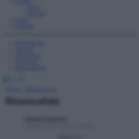
Fitness
Sport
Esercizi
Video
Podcast
Medicina AZ
Farmaci
Calcolatori
Oroscopo
Abbonamenti
Facebook
X
Instagram
Home
»
Medicina A-Z
Rinencefalo
Redazione Starbene
1 Gennaio 2025 – Lettura 1 minuto
Seguici su