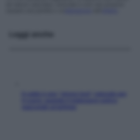
(di natura vascolare, tumorale e così via) possono
causare una perdita o un’
alterazione
dell’
olfatto
.
Leggi anche
Il caldo è uno “stress test” naturale per
il cuore: quando il malessere estivo
nasconde un’aritmia