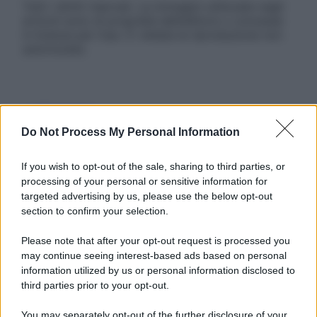
Tutti i diritti riservati. Le immagini utilizzate negli
articoli sono di proprietà dell’editore o concesse
in licenza per l’uso. È vietata la riproduzione non
autorizzata.
Informativa
Privacy Policy
Do Not Process My Personal Information
Cookie Policy
Note Legali
If you wish to opt-out of the sale, sharing to third parties, or
Preferenze Privacy
processing of your personal or sensitive information for
targeted advertising by us, please use the below opt-out
section to confirm your selection.
Please note that after your opt-out request is processed you
may continue seeing interest-based ads based on personal
information utilized by us or personal information disclosed to
third parties prior to your opt-out.
You may separately opt-out of the further disclosure of your