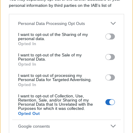
personal information by third parties on the IAB’s list of
downstream participants.
Personal Data Processing Opt Outs
This information may also be disclosed by us to third parties
on the IAB’s List of Downstream Participants that may further
I want to opt-out of the Sharing of my
disclose it to other third parties.
personal data.
Opted In
Please note that this website/app uses one or more Google
services and may gather and store information including but
I want to opt-out of the Sale of my
Personal Data.
not limited to your visit or usage behaviour. You may click to
Opted In
grant or deny consent to Google and its third-party tags to
use your data for below specified purposes in below Google
I want to opt-out of processing my
consent section.
Personal Data for Targeted Advertising.
Opted In
I want to opt-out of Collection, Use,
Retention, Sale, and/or Sharing of my
Personal Data that Is Unrelated with the
Purposes for which it was collected.
Opted Out
Google consents