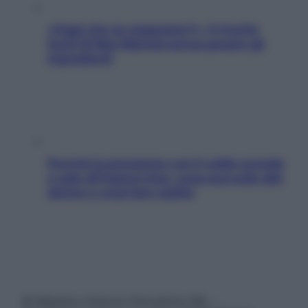
«Oggi che se magnamo?»: 4 ricette
facili di Max Mariola senza pesare gli
ingredienti
Perché la pressione con il caldo scende
e sale all’improvviso: cosa succede alle
donne e cosa fare subito
© Belpietro Edizioni Periodiche SRL –