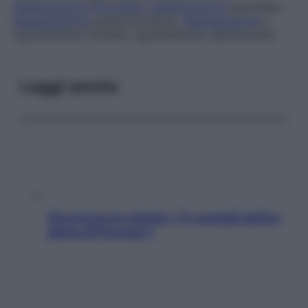
degenerazione
flocculare
,
degenerazione
granulare,
degenerazione
parenchimatosa,
degenerazione
a
rigonfiamento torbido, rigonfiamento albuminoide.
Leggi anche
Sicurezza al volante: i 5 consigli dell’ex
pilota di Formula 1