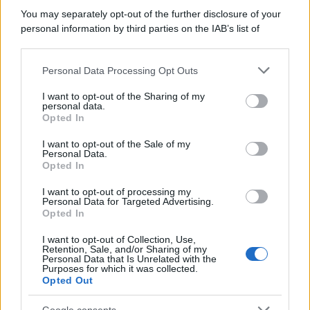
You may separately opt-out of the further disclosure of your
personal information by third parties on the IAB’s list of
downstream participants.
Personal Data Processing Opt Outs
This information may also be disclosed by us to third parties
on the IAB’s List of Downstream Participants that may further
I want to opt-out of the Sharing of my
disclose it to other third parties.
personal data.
Opted In
Please note that this website/app uses one or more Google
services and may gather and store information including but
I want to opt-out of the Sale of my
Personal Data.
not limited to your visit or usage behaviour. You may click to
Opted In
grant or deny consent to Google and its third-party tags to
use your data for below specified purposes in below Google
I want to opt-out of processing my
consent section.
Personal Data for Targeted Advertising.
Opted In
I want to opt-out of Collection, Use,
Retention, Sale, and/or Sharing of my
Personal Data that Is Unrelated with the
Purposes for which it was collected.
Opted Out
Google consents