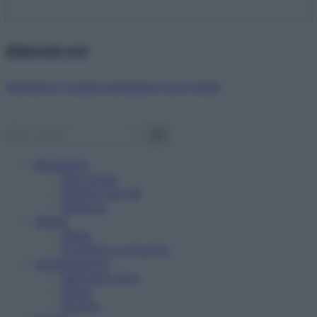
Abbonati ora!
Starbene ti regala benessere ogni mese!
Benessere
Psicologia
Rimedi naturali
Bellezza
Salute
News
Problemi e soluzioni
Alimentazione
Mangiare sano
Diete
Ricette