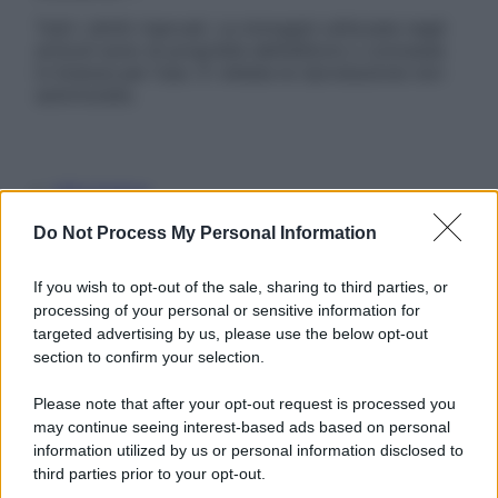
Tutti i diritti riservati. Le immagini utilizzate negli
articoli sono di proprietà dell’editore o concesse
in licenza per l’uso. È vietata la riproduzione non
autorizzata.
Informativa
Privacy Policy
Do Not Process My Personal Information
Cookie Policy
Note Legali
Preferenze Privacy
If you wish to opt-out of the sale, sharing to third parties, or
processing of your personal or sensitive information for
targeted advertising by us, please use the below opt-out
section to confirm your selection.
Please note that after your opt-out request is processed you
may continue seeing interest-based ads based on personal
information utilized by us or personal information disclosed to
third parties prior to your opt-out.