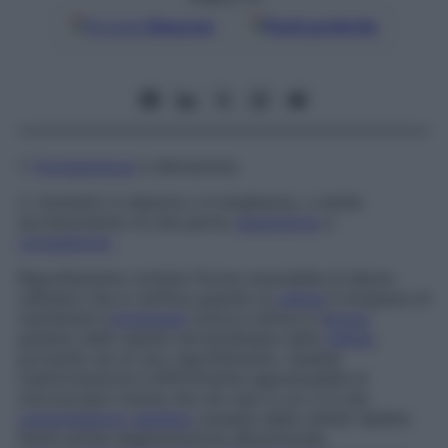
Google
Discover
Fonti preferite
1.
Protuberanza
o elevazione.
2. Aumento in altezza o in larghezza, o simile
accrescimento di una parte;
espansione
o
congestione
.
Rigonfiamento torbido
Forma reversibile di danno
cellulare che si verifica quando la
cellula
è incapace di
mantenere l’
omeostasi
ionica e idrica e l’
acqua
penetra dallo spazio extracellulare nella
cellula
,
portando ad un suo rigonfiamento. Questa
trasformazione è difficilmente apprezzabile al
microscopio tranne che nei casi in cui vi è una
compressione
capillare
causata dalle cellule replete.
Detta anche
degenerazione albuminoide,