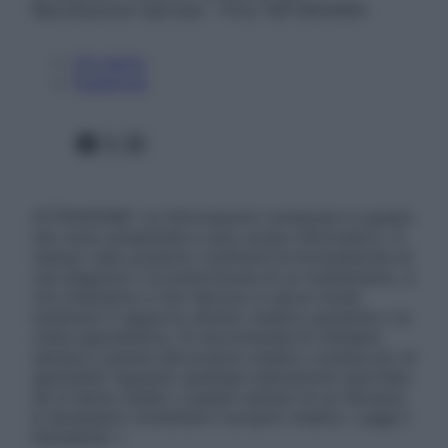
Riproduzione riservata – P.Iva 13673600964
Chi siamo
Pubblicità
Facebook
X
Instagram
ATTENZIONE: Le informazioni contenute in questo
sito sono presentate a solo scopo informativo, in
nessun caso possono costituire la formulazione di
una diagnosi o la prescrizione di un trattamento, e
non intendono e non devono in alcun modo
sostituire il rapporto diretto medico-paziente o la
visita specialistica. Si raccomanda di chiedere
sempre il parere del proprio medico curante e/o di
specialisti riguardo qualsiasi indicazione riportata.
Se si hanno dubbi o quesiti sull’uso di un farmaco
è necessario contattare il proprio medico. Leggi il
Disclaimer »