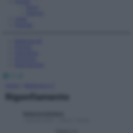
Fitness
Sport
Esercizi
Video
Podcast
Medicina AZ
Farmaci
Calcolatori
Oroscopo
Abbonamenti
Facebook
X
Instagram
Home
»
Medicina A-Z
Rigonfiamento
Redazione Starbene
1 Gennaio 2025 – Lettura 1 minuto
Seguici su