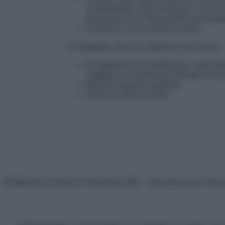
chiaramente, oltre al luogo in cui ci
presenza di un infortunato incoscien
Continuo con le manovre BLS
4. Soggetto che non respira e sono solo
In assenza di un telefonino, vado pe
soggetto in posizione laterale di si
Ritorno appena possibile
Inizio le manovre BLS
© Belpietro Edizioni Periodiche SRL – Riproduzione riser