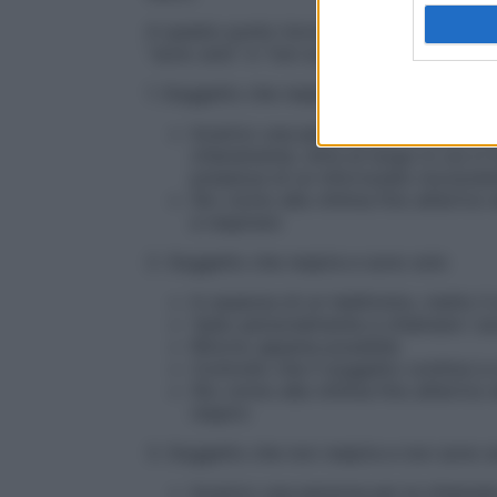
A questo punto incrociando le due alternat
“sono solo” e “non sono solo” vi sono qua
1. Soggetto che respira e non sono solo.
Incarico una persona per la chiamata
chiaramente, oltre al luogo in cui ci
presenza di un infortunato incoscien
Sto vicino alla vittima fino all’arri
a respirare
2. Soggetto che respira e sono solo
In assenza di un telefonino, metto il
Vado personalmente a chiamare i so
Ritorno appena possibile
Controllo che il soggetto continui a 
Sto vicino alla vittima fino all’arriv
respiro
3. Soggetto che non respira e non sono s
Incarico una persona per la chiamata