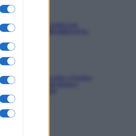
Aria condizionata: usala così,
senza rischiare raffreddore & Co.
Mindfulness tra le vette: a Cortina
due giorni lontani da stress e
ansia da smartphone