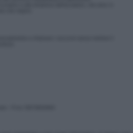
 troviamo e alla dinamica dell’accaduto, che simo in
te che respira
rsonalmente a chiamare i soccorsi senza mettere il
curezza
vata – P.Iva 13673600964