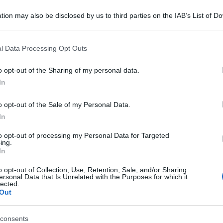
 cardiorespirator
tion may also be disclosed by us to third parties on the IAB’s List of 
 that may further disclose it to other third parties.
 that this website/app uses one or more Google services and may gath
l Data Processing Opt Outs
including but not limited to your visit or usage behaviour. You may click 
Le
 to Google and its third-party tags to use your data for below specifi
o opt-out of the Sharing of my personal data.
ogle consent section.
ti preferite
In
o opt-out of the Sale of my Personal Data.
In
to opt-out of processing my Personal Data for Targeted
ing.
In
dell’urgenza. Non bisogna badare a chi urla di più
.
o opt-out of Collection, Use, Retention, Sale, and/or Sharing
ersonal Data that Is Unrelated with the Purposes for which it
i dedica a quello che si giudica più urgente: per fare ciò
lected.
Out
ione
, ed infine andranno valutate le fratture. Va
che chiede soccorso è il più grave (es.
emorragia
lerà forte e l’
emorragia
si spegnerà in silenzio).
consents