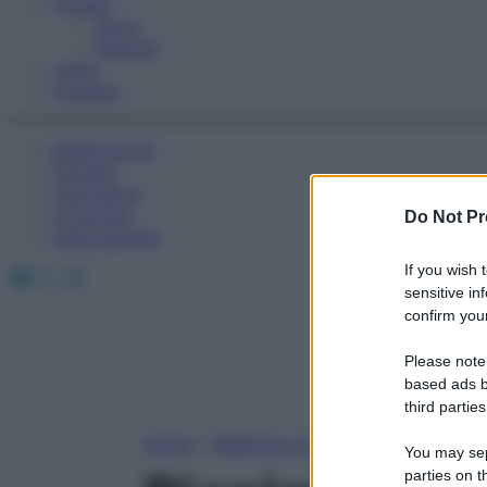
Fitness
Sport
Esercizi
Video
Podcast
Medicina AZ
Farmaci
Calcolatori
Oroscopo
Do Not Pr
Abbonamenti
Facebook
X
Instagram
If you wish 
sensitive in
confirm your
Please note
based ads b
third parties
Home
»
Medicina A-Z
You may sepa
parties on t