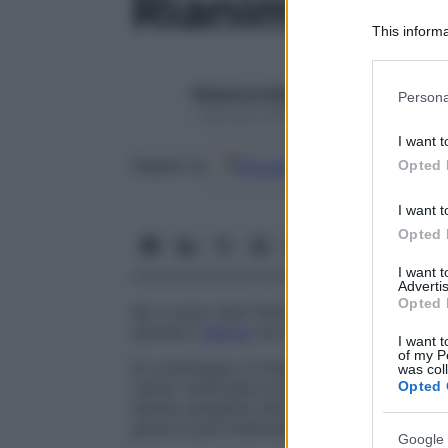
Rianimazione
This informa
Participants
Please note
Redazione Starbene
Persona
information 
1 Gennaio 2025 – Lettura 3 minuti
deny consent
I want t
in below Go
Google
Discover
Fon
Opted 
Seguici su
I want t
Opted 
I want 
Advertis
Opted 
Se vi sono tanti feriti si segue la regola 
perché il
dolore
non è sinonimo di gravità
I want t
of my P
Si controllano in fretta i vari feriti e ci s
was col
Opted 
vanno verificate le emorragie, la
respiraz
tenuto presente che non sempre il Ferito 
grave e poli fratturato: il poli fratturato ur
Google 