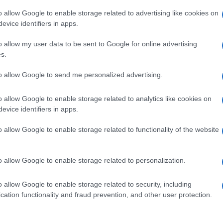
e prima cosa se è cosciente o incosciente: questa
o allow Google to enable storage related to advertising like cookies on
e
alta il soggetto e “scuotendolo” leggermente.
evice identifiers in apps.
a cosciente ci si informa su cosa è successo, se ha
o allow my user data to be sent to Google for online advertising
 ecc…, e si agisce di conseguenza.
s.
nte una persona incosciente, nel qual caso, seguendo
 Council) del 2005, occorre iniziare il BLS (Basic
to allow Google to send me personalized advertising.
ta
; altra sigla italiana usata RCP:
Rianimazione
o allow Google to enable storage related to analytics like cookies on
evice identifiers in apps.
sone vicine (lanciare un urlo di aiuto per richiamare
o allow Google to enable storage related to functionality of the website
ce
il più possibile (aprire eventuali maglie o altri
erniera)
o allow Google to enable storage related to personalization.
segue la manovra chiamata
Gas
: il soccorritore si
o allow Google to enable storage related to security, including
dell’Infortunato e con il volto diretto verso la punta
cation functionality and fraud prevention, and other user protection.
ialmente il
torace
contando lentamente a
voce
alta
respira (
GAS
: Guardo, Ascolto, Sento contando fino a