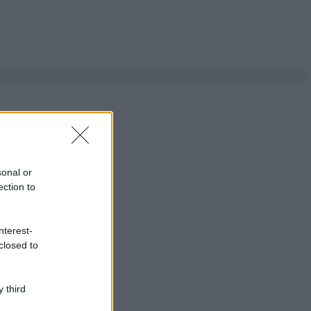
sonal or
ection to
nterest-
closed to
 third