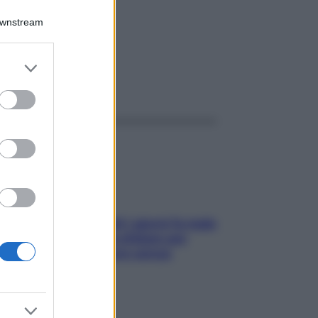
ia
Downstream
er and store
to grant or
ggi anche
ed purposes
Doccia, lavarsi tutti i giorni fa male
alla pelle? I miti da sfatare per
proteggerla davvero senza
stressarla