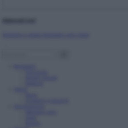
Abbonati ora!
Starbene ti regala benessere ogni mese!
Benessere
Psicologia
Rimedi naturali
Bellezza
Salute
News
Problemi e soluzioni
Alimentazione
Mangiare sano
Diete
Ricette