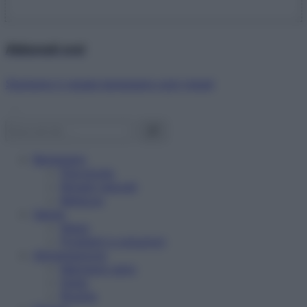
Abbonati ora!
Starbene ti regala benessere ogni mese!
Benessere
Psicologia
Rimedi naturali
Bellezza
Salute
News
Problemi e soluzioni
Alimentazione
Mangiare sano
Diete
Ricette