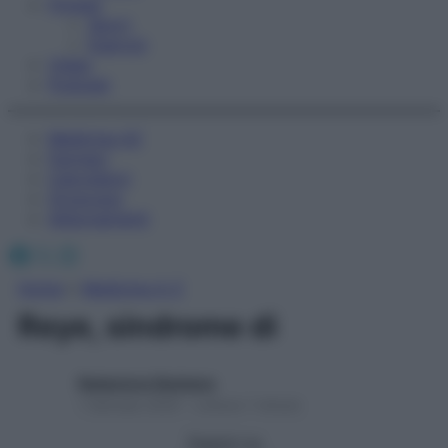
Fitness
Sport
Esercizi
Video
Podcast
Medicina AZ
Farmaci
Calcolatori
Oroscopo
Abbonamenti
Facebook
X
Instagram
Home
»
Medicina A-Z
Reye, sindrome di
Redazione Starbene
1 Gennaio 2025 – Lettura 1 minuto
Seguici su