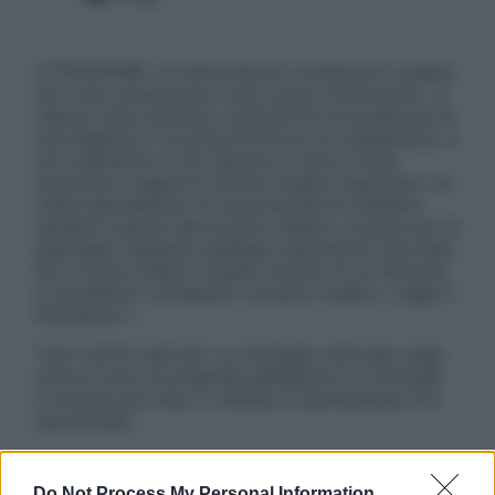
ATTENZIONE: Le informazioni contenute in questo
sito sono presentate a solo scopo informativo, in
nessun caso possono costituire la formulazione di
una diagnosi o la prescrizione di un trattamento, e
non intendono e non devono in alcun modo
sostituire il rapporto diretto medico-paziente o la
visita specialistica. Si raccomanda di chiedere
sempre il parere del proprio medico curante e/o di
specialisti riguardo qualsiasi indicazione riportata.
Se si hanno dubbi o quesiti sull’uso di un farmaco
è necessario contattare il proprio medico. Leggi il
Disclaimer »
Tutti i diritti riservati. Le immagini utilizzate negli
articoli sono di proprietà dell’editore o concesse
in licenza per l’uso. È vietata la riproduzione non
autorizzata.
Do Not Process My Personal Information