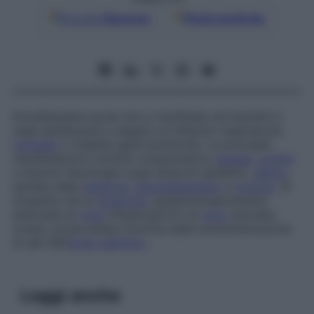
Google
Discover
Fonti preferite
Encefalopatia acuta che si manifesta nei bambini e
negli adolescenti a seguito di infezioni respiratorie,
varicella
o malattie gastroenteriche. Le principali
manifestazioni cliniche comprendono
nausea
,
vomito
e sintomi neurologici quali attacchi epilettici,
delirio
,
perdita della
memoria
,
disorientamento
e
torpore
. Si
sospetta che la
sindrome
, epidemiologicamente
associata al
virus
influenzale B e al
virus
varicella-
zoster, possa essere favorita dalla somministrazione
di sali dell’
acido salicilico
.
Leggi anche