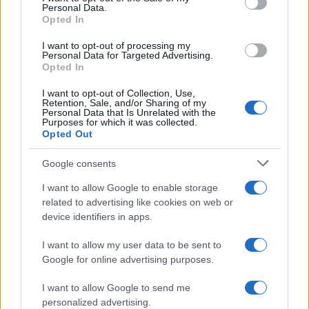
Personal Data.
not limited to your visit or usage behaviour. You may click to
Opted In
grant or deny consent to Google and its third-party tags to
use your data for below specified purposes in below Google
I want to opt-out of processing my
consent section.
Personal Data for Targeted Advertising.
Opted In
I want to opt-out of Collection, Use,
Retention, Sale, and/or Sharing of my
Personal Data that Is Unrelated with the
Purposes for which it was collected.
Opted Out
Google consents
I want to allow Google to enable storage
related to advertising like cookies on web or
device identifiers in apps.
I want to allow my user data to be sent to
Google for online advertising purposes.
I want to allow Google to send me
personalized advertising.