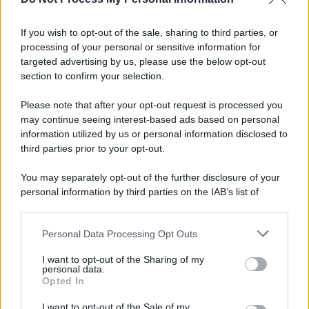
Informativa
Privacy Policy
If you wish to opt-out of the sale, sharing to third parties, or
Cookie Policy
processing of your personal or sensitive information for
Note Legali
targeted advertising by us, please use the below opt-out
Preferenze Privacy
section to confirm your selection.
Please note that after your opt-out request is processed you
may continue seeing interest-based ads based on personal
information utilized by us or personal information disclosed to
third parties prior to your opt-out.
You may separately opt-out of the further disclosure of your
personal information by third parties on the IAB’s list of
downstream participants.
Personal Data Processing Opt Outs
This information may also be disclosed by us to third parties
on the IAB’s List of Downstream Participants that may further
I want to opt-out of the Sharing of my
disclose it to other third parties.
personal data.
Opted In
Please note that this website/app uses one or more Google
services and may gather and store information including but
I want to opt-out of the Sale of my