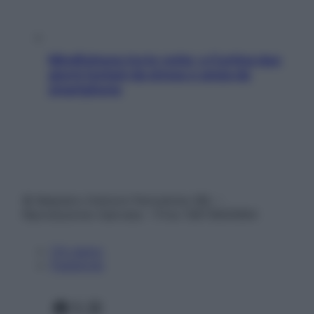
Mindfulness tra le vette: a Cortina due
giorni lontani da stress e ansia da
smartphone
© Belpietro Edizioni Periodiche SRL –
Riproduzione riservata – P.Iva 13673600964
Chi siamo
Pubblicità
Facebook
X
Instagram