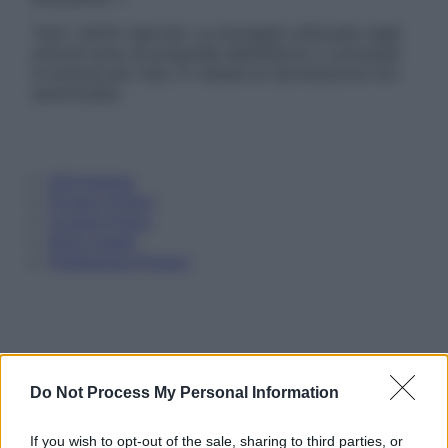
Tutti i diritti riservati. Le immagini utilizzate negli
articoli sono di proprietà dell’editore o concesse
in licenza per l’uso. È vietata la riproduzione non
autorizzata.
Informativa
Privacy Policy
Cookie Policy
Note Legali
Preferenze Privacy
Do Not Process My Personal Information
If you wish to opt-out of the sale, sharing to third parties, or