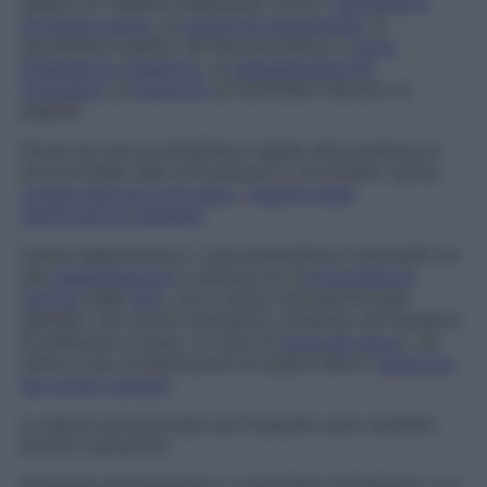
quadro di malattie sistemiche come il
reumatismo
articolare acuto
, la
poliartrite reumatoide
, la
spondiloartropatia, l’artrite psoriasica, il
lupus
eritematoso sistemico
, la
pseudopoliartrite
rizomelica
, la
sindrome
di Schönlein-Henoch, le
angioiti.
Forme da microcristalli
Sono legate alla presenza di
microcristalli nelle articolazioni o nei tendini: gotta,
condrocalcinosi articolare
,
malattia delle
calcificazioni tendinee
.
Forme degenerative o meccaniche
Sono imputabili sia
alla
degenerazione
e all’usura di un’
articolazione
(
artrosi
degli
arti
), sia a cause meccaniche (per
esempio uno sforzo eccessivo compiuto nel tentativo
di sollevare un peso, in caso di
ernia del disco
), sia
infine a una combinazione di questi fattori (
sindrome
del tunnel carpale
).
Le lesioni periarticolari più frequenti sono tendiniti,
borsiti e periartriti.
Patologie ematologiche o tumorali
Si manifestano con