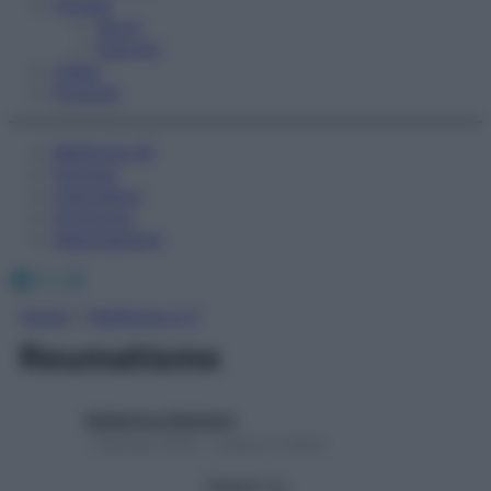
Fitness
Sport
Esercizi
Video
Podcast
Medicina AZ
Farmaci
Calcolatori
Oroscopo
Abbonamenti
Facebook
X
Instagram
Home
»
Medicina A-Z
Reumatismo
Redazione Starbene
1 Gennaio 2025 – Lettura 2 minuti
Seguici su