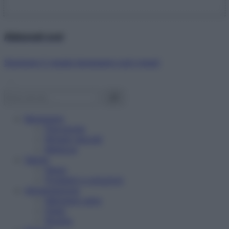
Abbonati ora!
Starbene ti regala benessere ogni mese!
Benessere
Psicologia
Rimedi naturali
Bellezza
Salute
News
Problemi e soluzioni
Alimentazione
Mangiare sano
Diete
Ricette