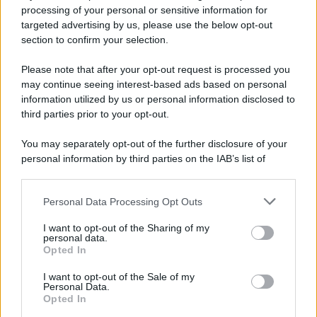
processing of your personal or sensitive information for
targeted advertising by us, please use the below opt-out
section to confirm your selection.
Please note that after your opt-out request is processed you
may continue seeing interest-based ads based on personal
information utilized by us or personal information disclosed to
third parties prior to your opt-out.
You may separately opt-out of the further disclosure of your
personal information by third parties on the IAB’s list of
downstream participants.
Personal Data Processing Opt Outs
This information may also be disclosed by us to third parties
on the IAB’s List of Downstream Participants that may further
I want to opt-out of the Sharing of my
disclose it to other third parties.
personal data.
Opted In
Please note that this website/app uses one or more Google
services and may gather and store information including but
I want to opt-out of the Sale of my
Personal Data.
not limited to your visit or usage behaviour. You may click to
Opted In
grant or deny consent to Google and its third-party tags to