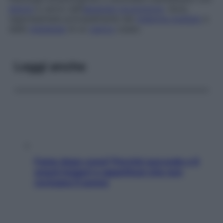
dolore
a carico dell’
apparato locomotore
. Sono
rappresentate principalmente dal
mieloma multiplo
e
dalle
metastasi
di un
cancro
osseo.
Leggi anche
Fame dopo cena? Perché succede e 6
snack leggeri e appetitosi che non
rovinano il sonno