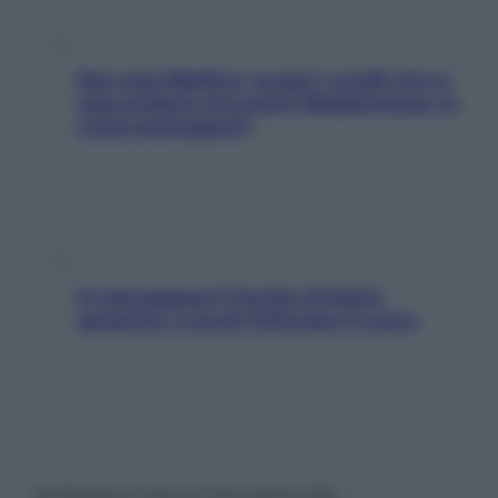
Non solo Maldive: scopri i coralli che si
nascondono nel nostro Mediterraneo (e
come proteggerli)
In menopausa il rischio d’infarto
aumenta: è ora di rinforzare il cuore
© Belpietro Edizioni Periodiche SRL –