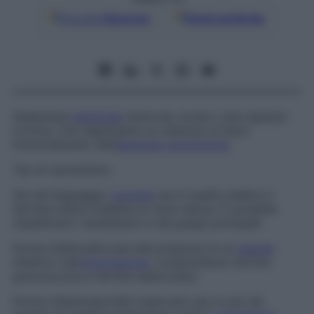
Google
Discover
Fonti preferite
Qualunque
patologia
dolorosa, acuta o (più spesso)
cronica, che rappresenti un ostacolo al buon
funzionamento dell’
apparato locomotore
.
Tipi di reumatismo
Sia nel linguaggio
corrente
sia in quello medico il
termine indica malattie di varia natura. È possibile
classificare i reumatismi in sei gruppi principali.
Forme infettive
Dovute alla presenza di un
agente
infettivo nell’
articolazione
, comprendono l’artrite
gonococcica e l’artrite tubercolare.
Forme infiammatorie
Si osservano per lo più nel