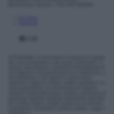
Riproduzione riservata – P.Iva 13673600964
Chi siamo
Pubblicità
Facebook
X
Instagram
ATTENZIONE: Le informazioni contenute in questo
sito sono presentate a solo scopo informativo, in
nessun caso possono costituire la formulazione di
una diagnosi o la prescrizione di un trattamento, e
non intendono e non devono in alcun modo
sostituire il rapporto diretto medico-paziente o la
visita specialistica. Si raccomanda di chiedere
sempre il parere del proprio medico curante e/o di
specialisti riguardo qualsiasi indicazione riportata.
Se si hanno dubbi o quesiti sull’uso di un farmaco
è necessario contattare il proprio medico. Leggi il
Disclaimer »