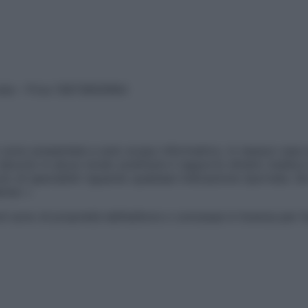
vata – P.Iva 13673600964
sono presentate a solo scopo informativo, in nessun caso p
devono in alcun modo sostituire il rapporto diretto medico-p
 di specialisti riguardo qualsiasi indicazione riportata. Se
aimer »
ticoli sono di proprietà dell’editore o concesse in licenza per 