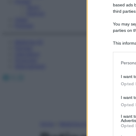
Fitness
based ads b
Sport
third parties
Esercizi
Video
You may sepa
Podcast
parties on t
Medicina AZ
This informa
Farmaci
Participants
Calcolatori
Oroscopo
Please note
Persona
Abbonamenti
information 
deny consent
Facebook
X
Instagram
I want t
in below Go
Opted 
I want t
Opted 
I want 
Advertis
Home
»
Medicina A-Z
Opted 