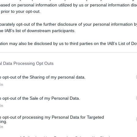
ased on personal information utilized by us or personal information dis
 prior to your opt-out.
rately opt-out of the further disclosure of your personal information by
he IAB’s list of downstream participants.
tion may also be disclosed by us to third parties on the IAB’s List of 
 that may further disclose it to other third parties.
 that this website/app uses one or more Google services and may gath
l Data Processing Opt Outs
including but not limited to your visit or usage behaviour. You may click 
 to Google and its third-party tags to use your data for below specifi
o opt-out of the Sharing of my personal data.
ogle consent section.
In
o opt-out of the Sale of my Personal Data.
In
to opt-out of processing my Personal Data for Targeted
ing.
In