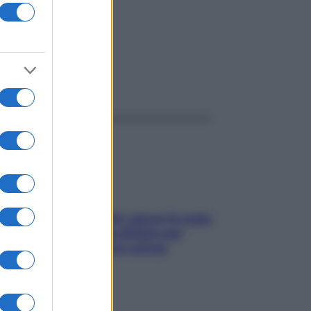
ggi anche
Doccia, lavarsi tutti i giorni fa male
alla pelle? I miti da sfatare per
proteggerla davvero senza
stressarla