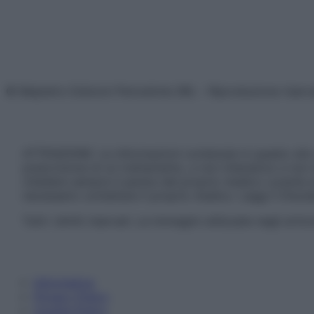
© Belpietro Edizioni Periodiche SRL – Riproduzione riser
ATTENZIONE: Le informazioni contenute in questo sito 
prescrizione di un trattamento, e non intendono e non 
chiedere sempre il parere del proprio medico curante e/o
necessario contattare il proprio medico. Leggi il Discl
Tutti i diritti riservati. Le immagini utilizzate negli ar
Informativa
Privacy Policy
Cookie Policy