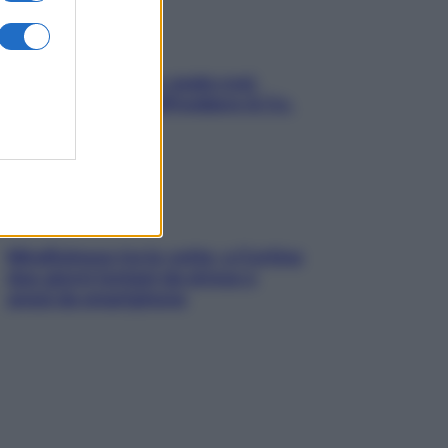
Aria condizionata: usala così,
senza rischiare raffreddore & Co.
Mindfulness tra le vette: a Cortina
due giorni lontani da stress e
ansia da smartphone