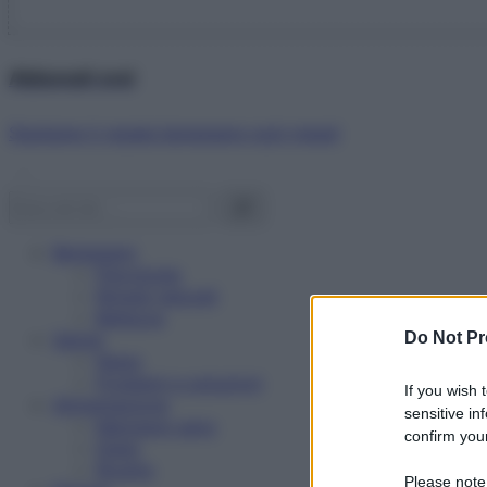
Abbonati ora!
Starbene ti regala benessere ogni mese!
Benessere
Psicologia
Rimedi naturali
Bellezza
Do Not Pr
Salute
News
Problemi e soluzioni
If you wish 
Alimentazione
sensitive in
Mangiare sano
confirm your
Diete
Ricette
Please note