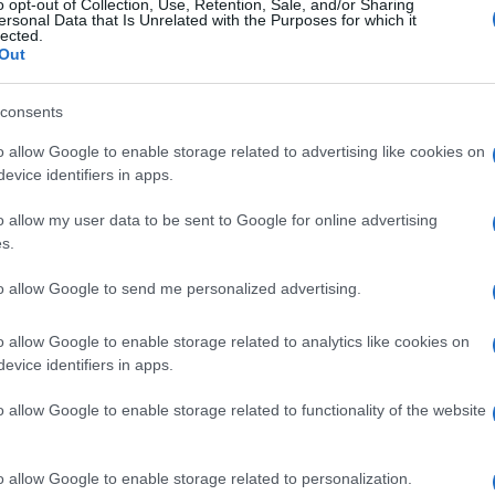
o opt-out of Collection, Use, Retention, Sale, and/or Sharing
ersonal Data that Is Unrelated with the Purposes for which it
lected.
Out
consents
Le
o allow Google to enable storage related to advertising like cookies on
evice identifiers in apps.
ti preferite
o allow my user data to be sent to Google for online advertising
s.
to allow Google to send me personalized advertising.
o allow Google to enable storage related to analytics like cookies on
tiene in sede un’altra struttura.
evice identifiers in apps.
suti soggetti a
retrazione
.
o allow Google to enable storage related to functionality of the website
nettivo
, bianco, fibroso, che connette l’
apice
del
osì la foveola coccigea; viene detto anche
le
del
tegumento
comune.
o allow Google to enable storage related to personalization.