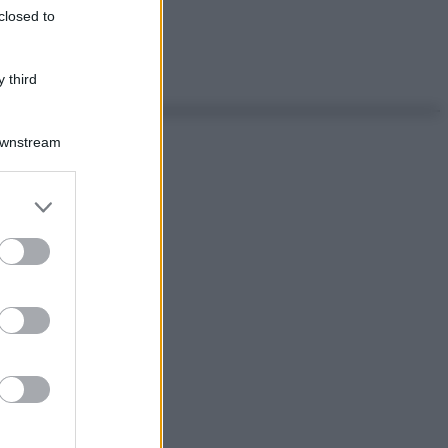
closed to
 third
Downstream
er and store
to grant or
ed purposes