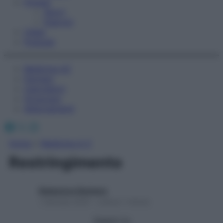
Fitness
Sport
Esercizi
Video
Podcast
Medicina AZ
Farmaci
Calcolatori
Oroscopo
Abbonamenti
Facebook
X
Instagram
Home
»
Medicina A-Z
Restringimento
Redazione Starbene
1 Gennaio 2025 – Lettura 1 minuto
Seguici su