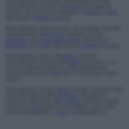
Restringimento bronchiale dell’esofago
Normale
restringimento prodotto dal
bronco
principale di
sinistra, che incrocia frontalmente l’
esofago
a
livello
della quinta
vertebra
toracica.
Restringimento diaframmatico del-l’esofago
Normale
restringimento dell’
esofago
nel punto del suo
passaggio
nella
cavità addominale
, attraverso il
diaframma
e a
livello
della decima
vertebra
toracica.
Restringimento iliaco dell’
uretere
Normale
restringimento del lume dell’
uretere
nel punto in cui
incrocia l’apertura superiore della grande pelvi,
anteriormente sia al
vaso
iliaco comune sia a quello
esterno.
Restringimento pilorico
Solco
circolare, presente sulla
superficie esterna dello
stomaco
, che segna la
posizione dell’orifizio dello
sfintere
pilorico e spesso
contiene la
vena
prepilorica (di Mayo); viene detto
anche
restringimento
o
solco
duodenopilorico.