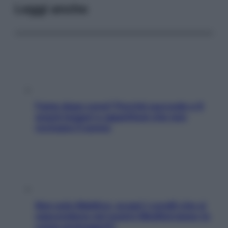
Leggi anche
Fame dopo cena? Perché succede e 6
snack leggeri e appetitosi che non
rovinano il sonno
Non solo Maldive: scopri i coralli che si
nascondono nel nostro Mediterraneo (e
come proteggerli)