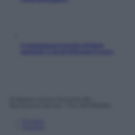
In menopausa il rischio d’infarto
aumenta: è ora di rinforzare il cuore
© Belpietro Edizioni Periodiche SRL –
Riproduzione riservata – P.Iva 13673600964
Chi siamo
Pubblicità