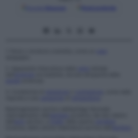
Google
Discover
Fonti preferite
1. Parte o struttura costretta, come un
vaso
sanguigno.
2. Apparente intaccatura della
vena
retinale
dall’
arteriola
sovrastante, dovuta all’opacità della
parete
arteriosa.
3. Condizione di
retrazione
o
contrazione
, come nella
risposta a una
variazione
di
temperatura
.
Restringimento aortico dell’esofago
Normale
restringimento dell’
esofago
prodotto dal lato destro
dell’
arco
aortico, a
livello
della quarta
vertebra
toracica, detto anche
indentatura aortica dell’
esofago
.