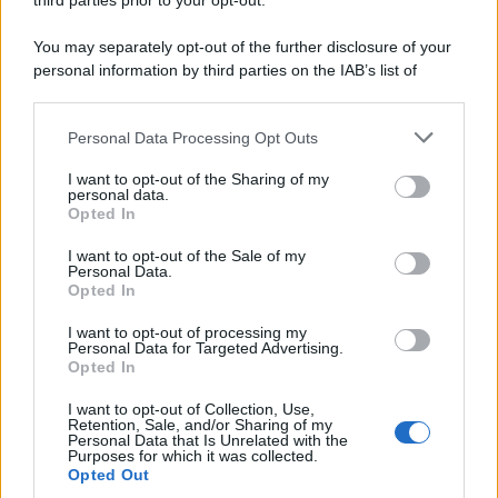
third parties prior to your opt-out.
You may separately opt-out of the further disclosure of your
personal information by third parties on the IAB’s list of
downstream participants.
Personal Data Processing Opt Outs
This information may also be disclosed by us to third parties
on the IAB’s List of Downstream Participants that may further
I want to opt-out of the Sharing of my
disclose it to other third parties.
personal data.
Opted In
Please note that this website/app uses one or more Google
services and may gather and store information including but
I want to opt-out of the Sale of my
Personal Data.
not limited to your visit or usage behaviour. You may click to
Opted In
grant or deny consent to Google and its third-party tags to
use your data for below specified purposes in below Google
I want to opt-out of processing my
consent section.
Personal Data for Targeted Advertising.
Opted In
I want to opt-out of Collection, Use,
Retention, Sale, and/or Sharing of my
Personal Data that Is Unrelated with the
Purposes for which it was collected.
Opted Out