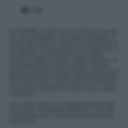
Facebook
X
Instagram
ATTENZIONE: Le informazioni contenute in questo
sito sono presentate a solo scopo informativo, in
nessun caso possono costituire la formulazione di
una diagnosi o la prescrizione di un trattamento, e
non intendono e non devono in alcun modo
sostituire il rapporto diretto medico-paziente o la
visita specialistica. Si raccomanda di chiedere
sempre il parere del proprio medico curante e/o di
specialisti riguardo qualsiasi indicazione riportata.
Se si hanno dubbi o quesiti sull’uso di un farmaco
è necessario contattare il proprio medico. Leggi il
Disclaimer »
Tutti i diritti riservati. Le immagini utilizzate negli
articoli sono di proprietà dell’editore o concesse
in licenza per l’uso. È vietata la riproduzione non
autorizzata.