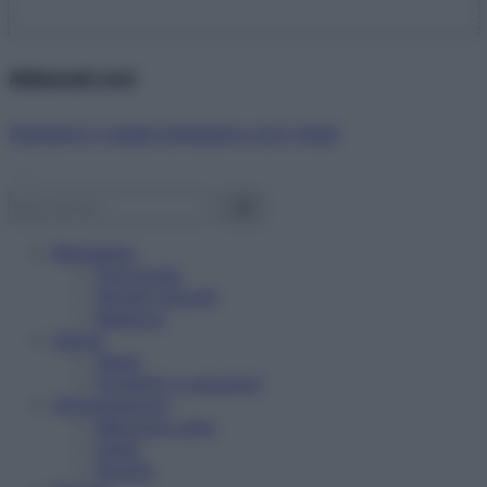
Abbonati ora!
Starbene ti regala benessere ogni mese!
Benessere
Psicologia
Rimedi naturali
Bellezza
Salute
News
Problemi e soluzioni
Alimentazione
Mangiare sano
Diete
Ricette