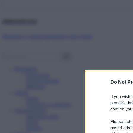
Abbonati ora!
Starbene ti regala benessere ogni mese!
Benessere
Psicologia
Rimedi naturali
Do Not Pr
Bellezza
Salute
If you wish 
News
sensitive in
Problemi e soluzioni
confirm your
Alimentazione
Mangiare sano
Please note
Diete
Ricette
based ads b