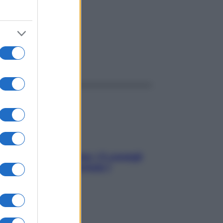
ggi anche
Sicurezza al volante: i 5 consigli
dell’ex pilota di Formula 1