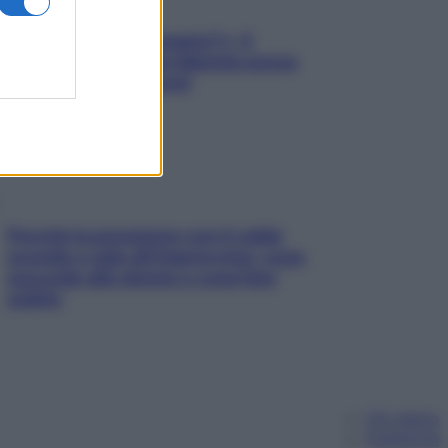
«Oggi che se magnamo?»: 4
ricette facili di Max Mariola senza
pesare gli ingredienti
Perché la pressione con il caldo
scende e sale all’improvviso: cosa
succede alle donne e cosa fare
subito
Chi siamo
Pubblicità