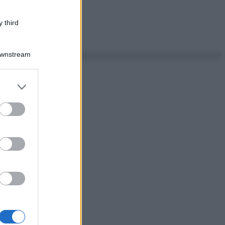
 third
Downstream
er and store
to grant or
ed purposes