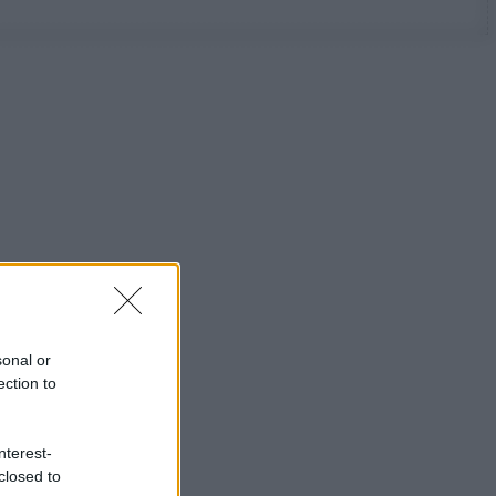
sonal or
ection to
nterest-
closed to