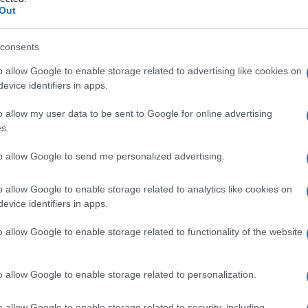
ottomucosa
Out
consents
o allow Google to enable storage related to advertising like cookies on
Le
evice identifiers in apps.
ti preferite
o allow my user data to be sent to Google for online advertising
s.
to allow Google to send me personalized advertising.
o allow Google to enable storage related to analytics like cookies on
evice identifiers in apps.
ruttura sottomucosa, mentre viene preservata intatta
o allow Google to enable storage related to functionality of the website
del
setto nasale
.
Operazione
per la correzione del
setto nasale
deviato
o allow Google to enable storage related to personalization.
l mucoperiostio vengono resecati come uno strato
avvolta e dall’osso che successivamente viene
o allow Google to enable storage related to security, including