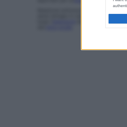
asportato per un’
estensione
necessaria al
authenti
Resezione sottomucosa della corda voca
aereo laringeo in casi di paralisi
bilaterale
lungo l’
estensione
della corda e vengono 
alla
plica vocale
.