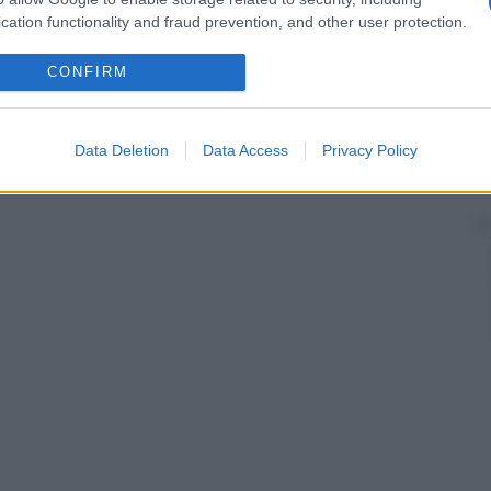
la correzione della
deviazione
.
cation functionality and fraud prevention, and other user protection.
le
Operazione
tesa al miglioramento del transito
degli adduttori della
laringe
. La
mucosa
viene incisa
CONFIRM
rimossi i componenti
fibrosi
e muscolari sottostanti
Data Deletion
Data Access
Privacy Policy