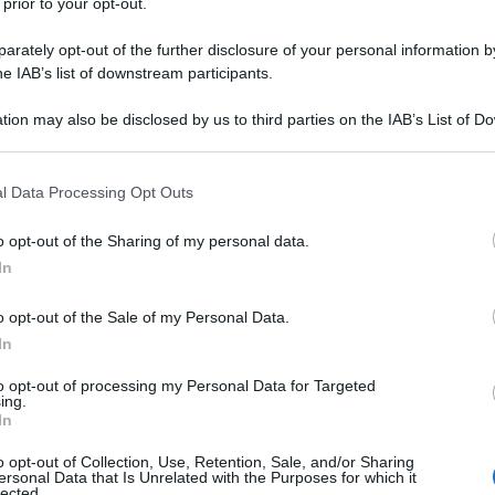
 prior to your opt-out.
rately opt-out of the further disclosure of your personal information by
he IAB’s list of downstream participants.
tion may also be disclosed by us to third parties on the IAB’s List of 
 that may further disclose it to other third parties.
 that this website/app uses one or more Google services and may gath
l Data Processing Opt Outs
including but not limited to your visit or usage behaviour. You may click 
 to Google and its third-party tags to use your data for below specifi
o opt-out of the Sharing of my personal data.
ogle consent section.
In
o opt-out of the Sale of my Personal Data.
In
to opt-out of processing my Personal Data for Targeted
ing.
In
o opt-out of Collection, Use, Retention, Sale, and/or Sharing
ersonal Data that Is Unrelated with the Purposes for which it
lected.