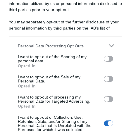
information utilized by us or personal information disclosed to
third parties prior to your opt-out.
You may separately opt-out of the further disclosure of your
personal information by third parties on the IAB’s list of
downstream participants.
Personal Data Processing Opt Outs
This information may also be disclosed by us to third parties
on the IAB’s List of Downstream Participants that may further
I want to opt-out of the Sharing of my
disclose it to other third parties.
personal data.
Opted In
Please note that this website/app uses one or more Google
services and may gather and store information including but
I want to opt-out of the Sale of my
Personal Data.
not limited to your visit or usage behaviour. You may click to
Opted In
grant or deny consent to Google and its third-party tags to
use your data for below specified purposes in below Google
I want to opt-out of processing my
consent section.
Personal Data for Targeted Advertising.
Opted In
I want to opt-out of Collection, Use,
Retention, Sale, and/or Sharing of my
Personal Data that Is Unrelated with the
Purposes for which it was collected.