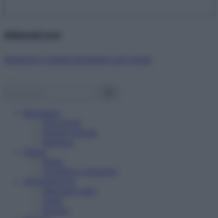
Abbonati ora!
Starbene ti regala benessere ogni mese!
Benessere
Psicologia
Rimedi naturali
Bellezza
Salute
News
Problemi e soluzioni
Alimentazione
Mangiare sano
Diete
Ricette