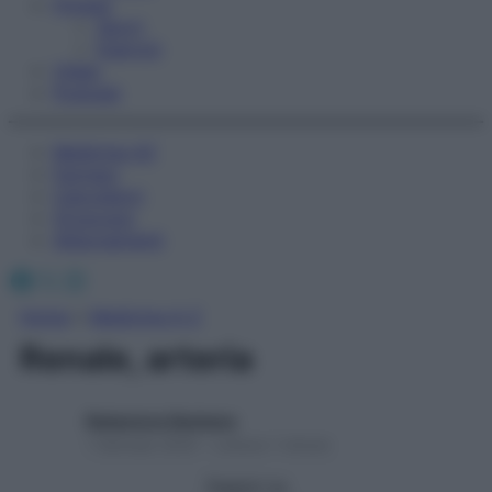
Fitness
Sport
Esercizi
Video
Podcast
Medicina AZ
Farmaci
Calcolatori
Oroscopo
Abbonamenti
Facebook
X
Instagram
Home
»
Medicina A-Z
Renale, arteria
Redazione Starbene
1 Gennaio 2025 – Lettura 1 minuto
Seguici su