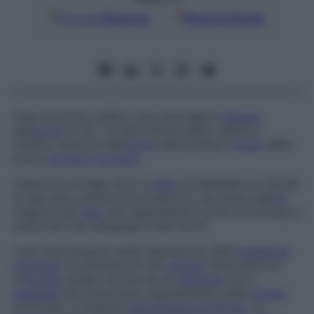
Google
Discover
Fonti preferite
Vaso di grosso calibro che convoglia il
sangue
dall’
aorta
ai reni. Le due arterie renali, destra e
sinistra, nascono dall’
aorta
addominale a
livello
della
prima
vertebra
lombare
.
Ciascuna si dirige verso il
rene
omolaterale e si divide
in due rami, anteriore e posteriore, nei pressi dell’
ilo
(regione del
rene
che rappresenta il punto di entrata e
uscita dei vasi sanguigni e dei nervi).
I reni intervengono nella regolazione della
pressione
arteriosa
. In presenza di una
stenosi
importante di
un’
arteria
renale, dovuta sia ad
ateroma
, sia a
displasia
fibromuscolare (ispessimento della
parete
arteriosa), si instaura
ipertensione arteriosa
. La