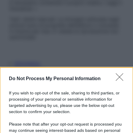
è necessario contattare il proprio medico. Leggi il
Disclaimer »
Tutti i diritti riservati. Le immagini utilizzate negli
articoli sono di proprietà dell’editore o concesse
in licenza per l’uso. È vietata la riproduzione non
autorizzata.
Informativa
Privacy Policy
Cookie Policy
Do Not Process My Personal Information
Note Legali
Preferenze Privacy
If you wish to opt-out of the sale, sharing to third parties, or
processing of your personal or sensitive information for
targeted advertising by us, please use the below opt-out
section to confirm your selection.
Please note that after your opt-out request is processed you
may continue seeing interest-based ads based on personal