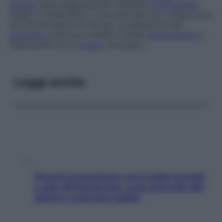
stenosi
viene diagnosticata mediante
arteriografia
renale. Il trattamento, a seconda dei casi, comporta la
somministrazione di farmaci, la dilatazione del
segmento
arterioso ristretto tramite
angioplastica
o
l’esecuzione di un
bypass
chirurgico.
Leggi anche
Perché la pressione con il caldo scende
e sale all’improvviso: cosa succede alle
donne e cosa fare subito