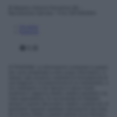
© Belpietro Edizioni Periodiche SRL –
Riproduzione riservata – P.Iva 13673600964
Chi siamo
Pubblicità
Facebook
X
Instagram
ATTENZIONE: Le informazioni contenute in questo
sito sono presentate a solo scopo informativo, in
nessun caso possono costituire la formulazione di
una diagnosi o la prescrizione di un trattamento, e
non intendono e non devono in alcun modo
sostituire il rapporto diretto medico-paziente o la
visita specialistica. Si raccomanda di chiedere
sempre il parere del proprio medico curante e/o di
specialisti riguardo qualsiasi indicazione riportata.
Se si hanno dubbi o quesiti sull’uso di un farmaco