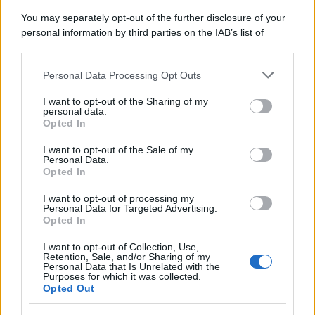
You may separately opt-out of the further disclosure of your
personal information by third parties on the IAB’s list of
downstream participants.
Personal Data Processing Opt Outs
This information may also be disclosed by us to third parties
on the IAB’s List of Downstream Participants that may further
I want to opt-out of the Sharing of my
disclose it to other third parties.
personal data.
Opted In
Please note that this website/app uses one or more Google
services and may gather and store information including but
I want to opt-out of the Sale of my
Personal Data.
not limited to your visit or usage behaviour. You may click to
Opted In
grant or deny consent to Google and its third-party tags to
use your data for below specified purposes in below Google
I want to opt-out of processing my
consent section.
Personal Data for Targeted Advertising.
Opted In
I want to opt-out of Collection, Use,
Retention, Sale, and/or Sharing of my
Personal Data that Is Unrelated with the
Purposes for which it was collected.
Opted Out