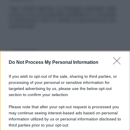
Tutti i diritti riservati. Le immagini utilizzate negli
articoli sono di proprietà dell’editore o concesse
in licenza per l’uso. È vietata la riproduzione non
autorizzata.
Informativa
Privacy Policy
Do Not Process My Personal Information
Cookie Policy
Note Legali
Preferenze Privacy
If you wish to opt-out of the sale, sharing to third parties, or
processing of your personal or sensitive information for
targeted advertising by us, please use the below opt-out
section to confirm your selection.
Please note that after your opt-out request is processed you
may continue seeing interest-based ads based on personal
information utilized by us or personal information disclosed to
third parties prior to your opt-out.