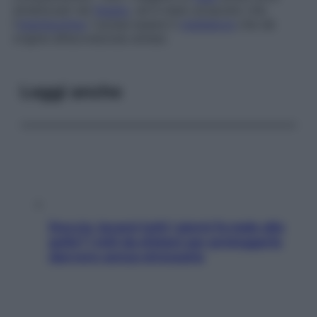
sintetizzati nel
fegato
, ed è stato proposto che
l’
interleuchina
1 possa essere il
mediatore
che dà
origine all’accresciuta sintesi.
Leggi anche
Doccia, lavarsi tutti i giorni fa male alla
pelle? I miti da sfatare per proteggerla
davvero senza stressarla