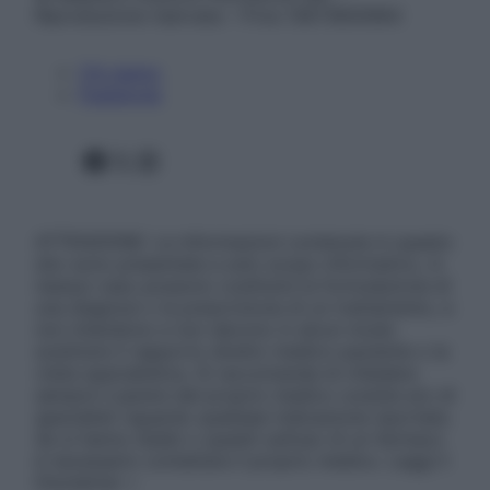
Riproduzione riservata – P.Iva 13673600964
Chi siamo
Pubblicità
Facebook
X
Instagram
ATTENZIONE: Le informazioni contenute in questo
sito sono presentate a solo scopo informativo, in
nessun caso possono costituire la formulazione di
una diagnosi o la prescrizione di un trattamento, e
non intendono e non devono in alcun modo
sostituire il rapporto diretto medico-paziente o la
visita specialistica. Si raccomanda di chiedere
sempre il parere del proprio medico curante e/o di
specialisti riguardo qualsiasi indicazione riportata.
Se si hanno dubbi o quesiti sull’uso di un farmaco
è necessario contattare il proprio medico. Leggi il
Disclaimer »