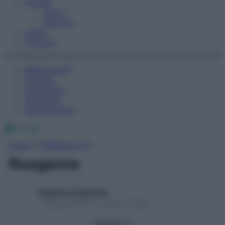
Fitness
Sport
Esercizi
Video
Podcast
Medicina AZ
Farmaci
Calcolatori
Oroscopo
Abbonamenti
Facebook
X
Instagram
Home
»
Medicina A-Z
Reagente
Redazione Starbene
1 Gennaio 2025 – Lettura 1 minuto
Seguici su