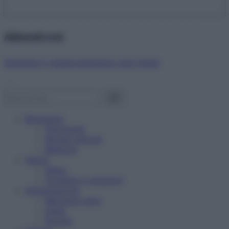
Abbonati ora!
Starbene ti regala benessere ogni mese!
Benessere
Psicologia
Rimedi naturali
Bellezza
Salute
News
Problemi e soluzioni
Alimentazione
Mangiare sano
Diete
Ricette