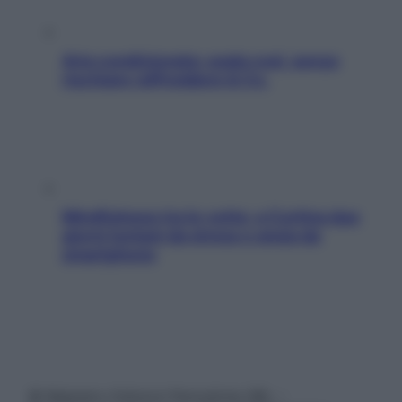
Aria condizionata: usala così, senza
rischiare raffreddore & Co.
Mindfulness tra le vette: a Cortina due
giorni lontani da stress e ansia da
smartphone
© Belpietro Edizioni Periodiche SRL –