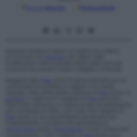
Google
Discover
Fonti preferite
Qualsiasi sostanza capace di reagire con un’altra,
provocando una
reazione
che induce delle
modificazioni nelle proprietà fisiche della seconda
sostanza che possono essere indagate o misurate.
Reagente della
fase
acuta
Proteina plasmatica la cui
concentrazione aumenta in seguito a un insulto
tissutale; viene detta anche
sostanza di
fase
acuta.
La
proteina
C-reattiva è il reagente di
fase
acuta più
importante nell’uomo, in quanto la sua concentrazione
può aumentare di 1000 o più volte. Altri reagenti di
fase
acuta, le cui concentrazioni aumentano più
modestamente, includono l’
a
1-antitripsina, la
glicoproteina
acida, l’
aptoglobina
e molti componenti
complementari. Tutti i reagenti di
fase
acuta sono