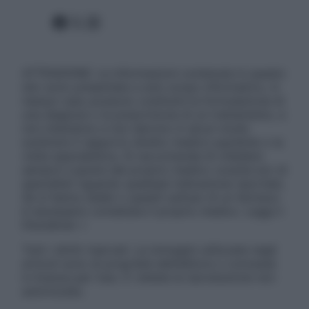
Facebook
X
Instagram
ATTENZIONE: Le informazioni contenute in questo
sito sono presentate a solo scopo informativo, in
nessun caso possono costituire la formulazione di
una diagnosi o la prescrizione di un trattamento, e
non intendono e non devono in alcun modo
sostituire il rapporto diretto medico-paziente o la
visita specialistica. Si raccomanda di chiedere
sempre il parere del proprio medico curante e/o di
specialisti riguardo qualsiasi indicazione riportata.
Se si hanno dubbi o quesiti sull’uso di un farmaco
è necessario contattare il proprio medico. Leggi il
Disclaimer »
Tutti i diritti riservati. Le immagini utilizzate negli
articoli sono di proprietà dell’editore o concesse
in licenza per l’uso. È vietata la riproduzione non
autorizzata.