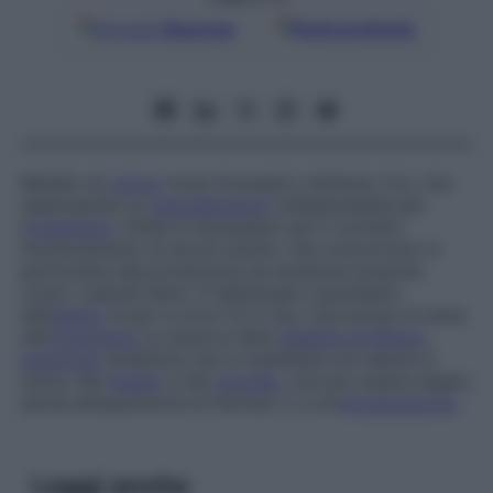
Google
Discover
Fonti preferite
Metallo di
colore
rosso brunastro (simbolo Cu), che
rappresenta un
oligoelemento
indispensabile per
l’
organismo
. Infatti è necessario per il corretto
funzionamento di alcuni enzimi, che concorrono in
particolare alla protezione da sostanze tossiche
come i radicali liberi. Il fabbisogno quotidiano
dell’
adulto
è pari a circa 1,5-2 mg. L’accumulo di rame
nell’
organismo
si osserva nella
malattia di Wilson
,
patologia
ereditaria che si manifesta con lesioni a
carico del
fegato
e del
cervello
, ma può essere legato
anche all’assunzione di farmaci o a un’
intossicazione
.
Leggi anche