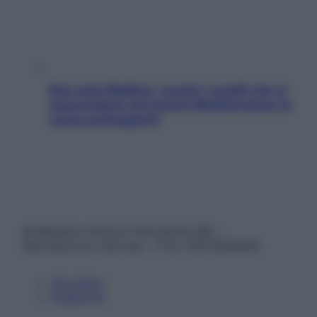
Non solo Maldive: scopri i coralli che si
nascondono nel nostro Mediterraneo (e
come proteggerli)
© Belpietro Edizioni Periodiche SRL –
Riproduzione riservata – P.Iva 13673600964
Chi siamo
Pubblicità