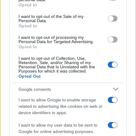
Opted In
Please note that this website/app uses one or more Google
services and may gather and store information including but
I want to opt-out of the Sale of my
Personal Data.
not limited to your visit or usage behaviour. You may click to
Opted In
grant or deny consent to Google and its third-party tags to
use your data for below specified purposes in below Google
I want to opt-out of processing my
consent section.
Personal Data for Targeted Advertising.
Opted In
I want to opt-out of Collection, Use,
Retention, Sale, and/or Sharing of my
Personal Data that Is Unrelated with the
Purposes for which it was collected.
Opted Out
Google consents
I want to allow Google to enable storage
related to advertising like cookies on web or
device identifiers in apps.
I want to allow my user data to be sent to
Google for online advertising purposes.