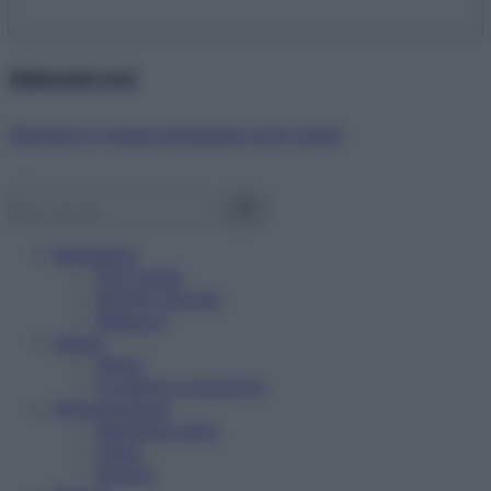
Abbonati ora!
Starbene ti regala benessere ogni mese!
Benessere
Psicologia
Rimedi naturali
Bellezza
Salute
News
Problemi e soluzioni
Alimentazione
Mangiare sano
Diete
Ricette