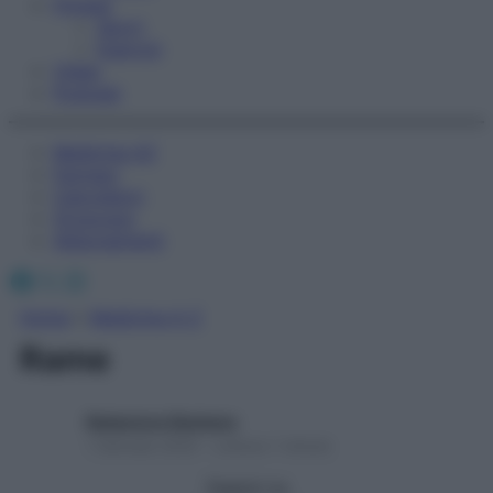
Fitness
Sport
Esercizi
Video
Podcast
Medicina AZ
Farmaci
Calcolatori
Oroscopo
Abbonamenti
Facebook
X
Instagram
Home
»
Medicina A-Z
Rame
Redazione Starbene
1 Gennaio 2025 – Lettura 1 minuto
Seguici su