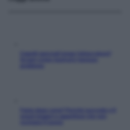
Capelli spezzati lungo l’attaccatura?
Scopri come risolvere l’annoso
problema
Fame dopo cena? Perché succede e 6
snack leggeri e appetitosi che non
rovinano il sonno