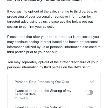
Informativa
Privacy Policy
If you wish to opt-out of the sale, sharing to third parties, or
Cookie Policy
processing of your personal or sensitive information for
Note Legali
targeted advertising by us, please use the below opt-out
Preferenze Privacy
section to confirm your selection.
Please note that after your opt-out request is processed you
may continue seeing interest-based ads based on personal
information utilized by us or personal information disclosed to
third parties prior to your opt-out.
You may separately opt-out of the further disclosure of your
personal information by third parties on the IAB’s list of
downstream participants.
Personal Data Processing Opt Outs
This information may also be disclosed by us to third parties
on the IAB’s List of Downstream Participants that may further
I want to opt-out of the Sharing of my
disclose it to other third parties.
personal data.
Opted In
Please note that this website/app uses one or more Google
services and may gather and store information including but
I want to opt-out of the Sale of my