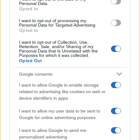
Personal Data.
not limited to your visit or usage behaviour. You may click to
Opted In
grant or deny consent to Google and its third-party tags to
use your data for below specified purposes in below Google
I want to opt-out of processing my
consent section.
Personal Data for Targeted Advertising.
Opted In
I want to opt-out of Collection, Use,
Retention, Sale, and/or Sharing of my
Personal Data that Is Unrelated with the
Purposes for which it was collected.
Opted Out
Google consents
I want to allow Google to enable storage
related to advertising like cookies on web or
device identifiers in apps.
I want to allow my user data to be sent to
Google for online advertising purposes.
I want to allow Google to send me
personalized advertising.