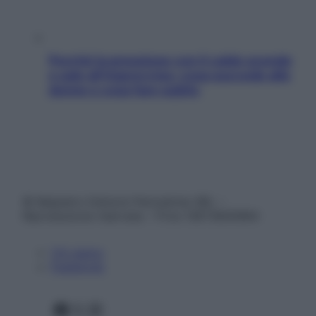
Perché la pressione con il caldo scende
e sale all’improvviso: cosa succede alle
donne e cosa fare subito
© Belpietro Edizioni Periodiche SRL –
Riproduzione riservata – P.Iva 13673600964
Chi siamo
Pubblicità
Facebook
X
Instagram