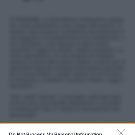
ATTENZIONE: Le informazioni contenute in questo
sito sono presentate a solo scopo informativo, in
nessun caso possono costituire la formulazione di
una diagnosi o la prescrizione di un trattamento, e
non intendono e non devono in alcun modo
sostituire il rapporto diretto medico-paziente o la
visita specialistica. Si raccomanda di chiedere
sempre il parere del proprio medico curante e/o di
specialisti riguardo qualsiasi indicazione riportata.
Se si hanno dubbi o quesiti sull’uso di un farmaco
è necessario contattare il proprio medico. Leggi il
Disclaimer »
Tutti i diritti riservati. Le immagini utilizzate negli
articoli sono di proprietà dell’editore o concesse
in licenza per l’uso. È vietata la riproduzione non
autorizzata.
Do Not Process My Personal Information