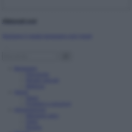
Abbonati ora!
Starbene ti regala benessere ogni mese!
Benessere
Psicologia
Rimedi naturali
Bellezza
Salute
News
Problemi e soluzioni
Alimentazione
Mangiare sano
Diete
Ricette