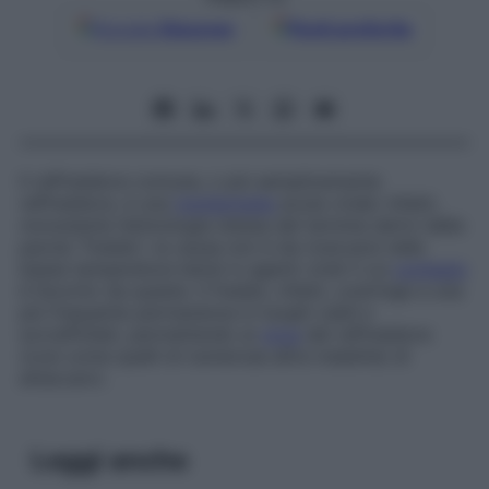
Google
Discover
Fonti preferite
Il raffreddore comune, o più semplicemente
raffreddore
, è una
rinofaringite
acuta virale: infatti,
nonostante l’etimologia stessa del termine derivi dalla
parola “freddo”, la causa non è da ricercarsi nelle
basse temperature bensì in agenti virali il cui
contagio
è favorito da queste. Il freddo, infatti, costringe a una
più frequente permanenza in luoghi caldi e
sovraffollati, permettendo ai
virus
del raffreddore
(così come quelli di numerose altre malattie) di
attaccarci.
Leggi anche