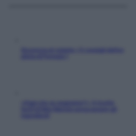
Sicurezza al volante: i 5 consigli dell’ex
pilota di Formula 1
«Oggi che se magnamo?»: 4 ricette
facili di Max Mariola senza pesare gli
ingredienti