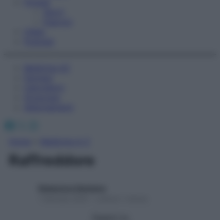
Fitness
Sport
Esercizi
Video
Podcast
Medicina AZ
Farmaci
Calcolatori
Oroscopo
Abbonamenti
Facebook
X
Instagram
Home
»
Medicina A-Z
Raffreddore
Redazione Starbene
1 Gennaio 2025 – Lettura 1 minuto
Seguici su