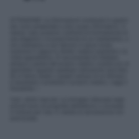
ATTENZIONE: Le informazioni contenute in questo
sito sono presentate a solo scopo informativo, in
nessun caso possono costituire la formulazione di
una diagnosi o la prescrizione di un trattamento, e
non intendono e non devono in alcun modo
sostituire il rapporto diretto medico-paziente o la
visita specialistica. Si raccomanda di chiedere
sempre il parere del proprio medico curante e/o di
specialisti riguardo qualsiasi indicazione riportata.
Se si hanno dubbi o quesiti sull’uso di un farmaco
è necessario contattare il proprio medico. Leggi il
Disclaimer »
Tutti i diritti riservati. Le immagini utilizzate negli
articoli sono di proprietà dell’editore o concesse
in licenza per l’uso. È vietata la riproduzione non
autorizzata.