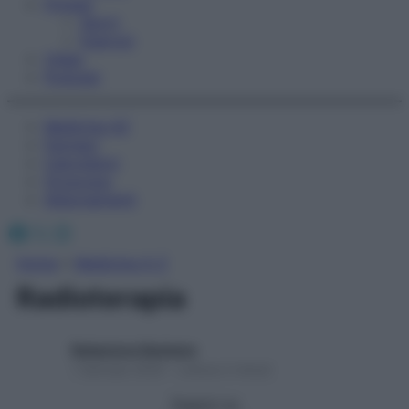
Fitness
Sport
Esercizi
Video
Podcast
Medicina AZ
Farmaci
Calcolatori
Oroscopo
Abbonamenti
Facebook
X
Instagram
Home
»
Medicina A-Z
Radioterapia
Redazione Starbene
1 Gennaio 2025 – Lettura 2 minuti
Seguici su