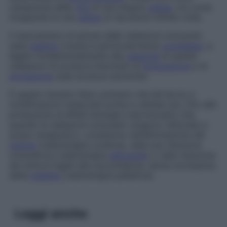
cessazione della
vita
di una singola
cellula
, ma come
incapacità di una
cellula
di riprodursi infinite volte.
Il meccanismo di azione delle radiazioni ionizzanti
sulla
materia
vivente è particolarmente
complesso
, e
legato fondamentalmente alla
capacità
di queste
radiazioni di produrre fenomeni di
ionizzazione
e di
eccitazione
sulle strutture atomiche.
È questo l’evento fisico primario che dà l’avvio a
modificazioni molecolari prima e cellulari poi, fino alla
produzione di effetti biologici macroscopici che,
quando le radiazioni ionizzanti vengono utilizzate a
scopo terapeutico, consistono nell’eliminazione del
tumore
(radioterapia curativa), nella sua riduzione
volumetrica (radioterapia
adiuvante
) o nella riduzione
dei sintomi legati alla sua presenza, senza scomparsa
della
malattia
(radioterapia palliativa).
Leggi anche