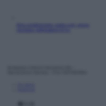
Aria condizionata: usala così, senza
rischiare raffreddore & Co.
© Belpietro Edizioni Periodiche SRL –
Riproduzione riservata – P.Iva 13673600964
Chi siamo
Pubblicità
Facebook
X
Instagram