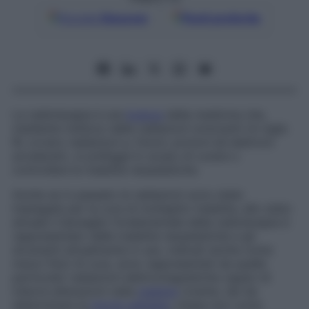
Google
Discover
Fonti preferite
La radioterapia è una
branca
della medicina che,
mediante l’utilizzo delle radiazioni ionizzanti (in sigla
RI, ovvero radiazioni
a
, fotoni, protoni ed elettroni
accelerati), si prefigge lo scopo di curare o
controllare le malattie neoplastiche.
Anche se in passato le radiazioni sono state
impiegate per la cura di molteplici malattie, allo stato
attuale il bersaglio fondamentale della radioterapia è
rappresentato dalle malattie neoplastiche e gli
strumenti attualmente in uso, indicati anche come
mezzi fisici di cura,
sono rappresentati da quelle
particolari radiazioni elettromagnetiche capaci di
indurre alterazioni nella
materia
vivente, tali da
determinare la
morte cellulare
, intesa non come