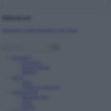
Abbonati ora!
Starbene ti regala benessere ogni mese!
Benessere
Psicologia
Rimedi naturali
Bellezza
Salute
News
Problemi e soluzioni
Alimentazione
Mangiare sano
Diete
Ricette