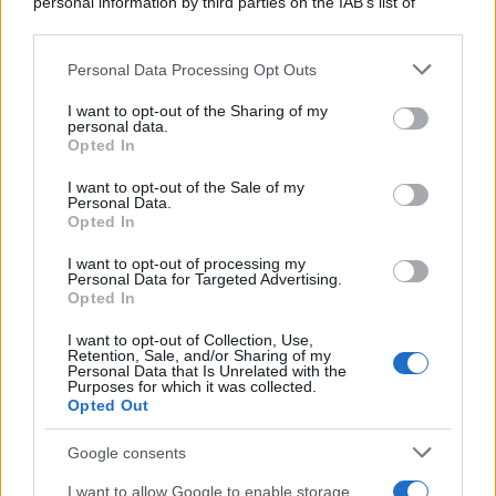
personal information by third parties on the IAB’s list of
downstream participants.
Personal Data Processing Opt Outs
This information may also be disclosed by us to third parties
on the IAB’s List of Downstream Participants that may further
I want to opt-out of the Sharing of my
disclose it to other third parties.
personal data.
Opted In
Please note that this website/app uses one or more Google
services and may gather and store information including but
I want to opt-out of the Sale of my
Personal Data.
not limited to your visit or usage behaviour. You may click to
Opted In
grant or deny consent to Google and its third-party tags to
use your data for below specified purposes in below Google
I want to opt-out of processing my
consent section.
Personal Data for Targeted Advertising.
Opted In
I want to opt-out of Collection, Use,
Retention, Sale, and/or Sharing of my
Personal Data that Is Unrelated with the
Purposes for which it was collected.
Opted Out
Google consents
I want to allow Google to enable storage