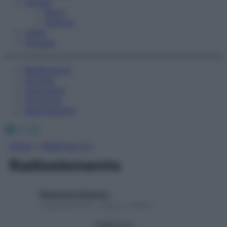
Fitness
Sport
Esercizi
Video
Podcast
Medicina AZ
Farmaci
Calcolatori
Oroscopo
Abbonamenti
Facebook
X
Instagram
Home
»
Medicina A-Z
Radioelemento
Redazione Starbene
1 Gennaio 2025 – Lettura 1 minuto
Seguici su