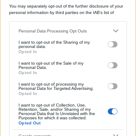
You may separately opt-out of the further disclosure of your
personal information by third parties on the IAB’s list of
downstream participants.
Personal Data Processing Opt Outs
This information may also be disclosed by us to third parties
on the IAB’s List of Downstream Participants that may further
I want to opt-out of the Sharing of my
disclose it to other third parties.
personal data.
Opted In
Please note that this website/app uses one or more Google
services and may gather and store information including but
I want to opt-out of the Sale of my
Personal Data.
not limited to your visit or usage behaviour. You may click to
Opted In
grant or deny consent to Google and its third-party tags to
use your data for below specified purposes in below Google
I want to opt-out of processing my
consent section.
Personal Data for Targeted Advertising.
Opted In
I want to opt-out of Collection, Use,
Retention, Sale, and/or Sharing of my
Personal Data that Is Unrelated with the
Purposes for which it was collected.
Opted Out
Google consents