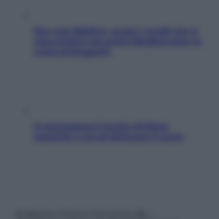
Non solo Maldive: scopri i coralli che si
nascondono nel nostro Mediterraneo (e
come proteggerli)
In menopausa il rischio d’infarto
aumenta: è ora di rinforzare il cuore
© Belpietro Edizioni Periodiche SRL –