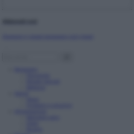
Abbonati ora!
Starbene ti regala benessere ogni mese!
Benessere
Psicologia
Rimedi naturali
Bellezza
Salute
News
Problemi e soluzioni
Alimentazione
Mangiare sano
Diete
Ricette