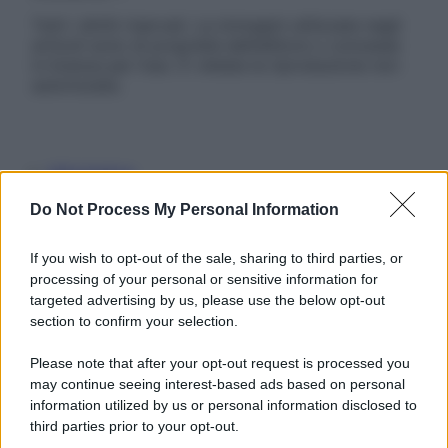
Tutti i diritti riservati. Le immagini utilizzate negli
articoli sono di proprietà dell’editore o concesse
in licenza per l’uso. È vietata la riproduzione non
autorizzata.
Informativa
Privacy Policy
Do Not Process My Personal Information
Cookie Policy
Note Legali
Preferenze Privacy
If you wish to opt-out of the sale, sharing to third parties, or
processing of your personal or sensitive information for
targeted advertising by us, please use the below opt-out
section to confirm your selection.
Please note that after your opt-out request is processed you
may continue seeing interest-based ads based on personal
information utilized by us or personal information disclosed to
third parties prior to your opt-out.