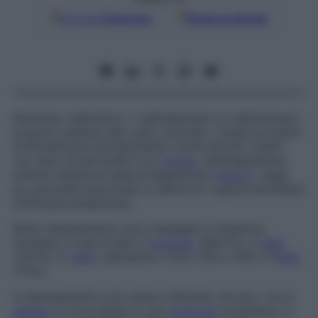
Google
Discover
Fonti preferite
Elemento radioattivo. I radioelementi (o
radioisotopi)
possono esistere allo stato naturale o essere prodotti
artificialmente bombardando nuclei atomici stabili
con fasci di particelle il cui
nucleo
, disintegrandosi,
emette radiazioni elettromagnetiche (
raggi X
, raggi
g
), particelle (particelle
a
, elettroni), oppure entrambe
contemporaneamente.
Molti radioelementi sono impiegati in medicina
nucleare, in particolare il
tecnezio
(99mTc), il
tallio
(201Tl), lo
iodio
radioattivo (123I, 125I e 131I) e l’
indio
(111In).
Il radioelemento può essere utilizzato da solo, ma in
genere
si trova legato a una
molecola
complessa: in