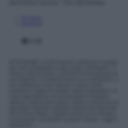
Riproduzione riservata – P.Iva 13673600964
Chi siamo
Pubblicità
Facebook
X
Instagram
ATTENZIONE: Le informazioni contenute in questo
sito sono presentate a solo scopo informativo, in
nessun caso possono costituire la formulazione di
una diagnosi o la prescrizione di un trattamento, e
non intendono e non devono in alcun modo
sostituire il rapporto diretto medico-paziente o la
visita specialistica. Si raccomanda di chiedere
sempre il parere del proprio medico curante e/o di
specialisti riguardo qualsiasi indicazione riportata.
Se si hanno dubbi o quesiti sull’uso di un farmaco
è necessario contattare il proprio medico. Leggi il
Disclaimer »