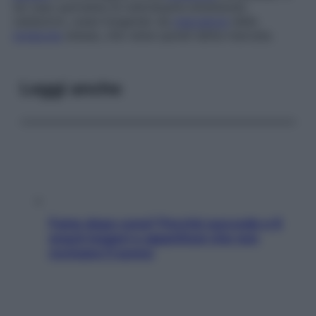
tal caso permette di individuarla emettendo
radiazioni, ossia fungendo da
marcatore
della
molecola
stessa, che viene quindi detta
marcata
.
Leggi anche
Fame dopo cena? Perché succede e 6
snack leggeri e appetitosi che non
rovinano il sonno