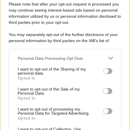
Preferenze Privacy
Please note that after your opt-out request is processed you
may continue seeing interest-based ads based on personal
information utilized by us or personal information disclosed to
third parties prior to your opt-out.
You may separately opt-out of the further disclosure of your
personal information by third parties on the IAB’s list of
downstream participants.
Personal Data Processing Opt Outs
This information may also be disclosed by us to third parties
on the IAB’s List of Downstream Participants that may further
I want to opt-out of the Sharing of my
disclose it to other third parties.
personal data.
Opted In
Please note that this website/app uses one or more Google
services and may gather and store information including but
I want to opt-out of the Sale of my
Personal Data.
not limited to your visit or usage behaviour. You may click to
Opted In
grant or deny consent to Google and its third-party tags to
use your data for below specified purposes in below Google
I want to opt-out of processing my
consent section.
Personal Data for Targeted Advertising.
Opted In
I want to opt-out of Collection, Use,