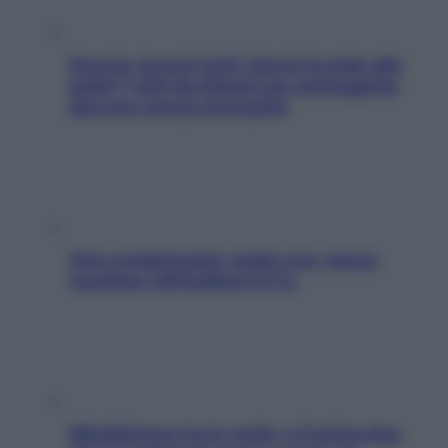
Doccia, lavarsi tutti i giorni fa male alla
pelle? I miti da sfatare per proteggerla
davvero senza stressarla
Aria condizionata: usala così, senza
rischiare raffreddore & Co.
Mindfulness tra le vette: a Cortina due