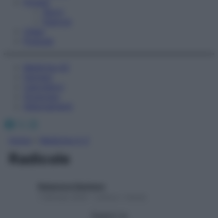
Fitness
Sport
Esercizi
Video
Podcast
Medicina AZ
Farmaci
Calcolatori
Oroscopo
Abbonamenti
Facebook
X
Instagram
Home
»
Medicina A-Z
Radicole
Redazione Starbene
1 Gennaio 2025 – Lettura 1 minuto
Seguici su