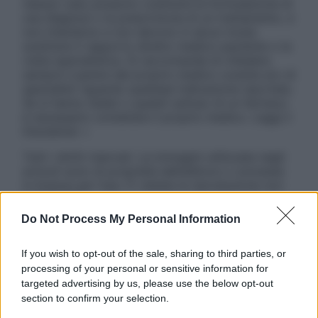
nessun caso possono costituire la formulazione di
una diagnosi o la prescrizione di un trattamento, e
non intendono e non devono in alcun modo
sostituire il rapporto diretto medico-paziente o la
visita specialistica. Si raccomanda di chiedere
sempre il parere del proprio medico curante e/o di
specialisti riguardo qualsiasi indicazione riportata.
Se si hanno dubbi o quesiti sull’uso di un farmaco
è necessario contattare il proprio medico. Leggi il
Disclaimer »
Tutti i diritti riservati. Le immagini utilizzate negli
articoli sono di proprietà dell’editore o concesse
in licenza per l’uso. È vietata la riproduzione non
autorizzata.
Do Not Process My Personal Information
If you wish to opt-out of the sale, sharing to third parties, or
Informativa
processing of your personal or sensitive information for
Privacy Policy
targeted advertising by us, please use the below opt-out
Cookie Policy
section to confirm your selection.
Note Legali