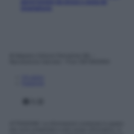
giorni lontani da stress e ansia da
smartphone
© Belpietro Edizioni Periodiche SRL –
Riproduzione riservata – P.Iva 13673600964
Chi siamo
Pubblicità
Facebook
X
Instagram
ATTENZIONE: Le informazioni contenute in questo
sito sono presentate a solo scopo informativo, in