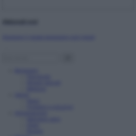
Abbonati ora!
Starbene ti regala benessere ogni mese!
Benessere
Psicologia
Rimedi naturali
Bellezza
Salute
News
Problemi e soluzioni
Alimentazione
Mangiare sano
Diete
Ricette