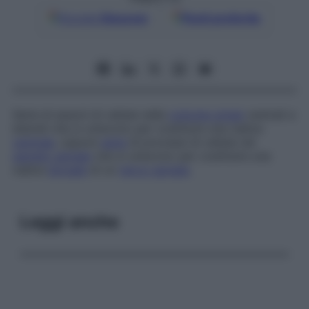
Google
Discover
Fonti preferite
Serie di assoni di cellule nelle
colonne grigie
ventrali e
laterali che si uniscono per costituire una radice
ventrale
, oppure
serie
di processi di cellule nel
ganglio spinale
che si uniscono per costituire una
radice
dorsale
di un
nervo spinale
.
Leggi anche