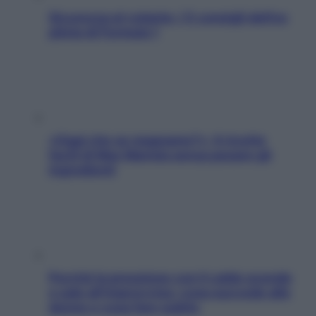
Sicurezza al volante: i 5 consigli dell’ex
pilota di Formula 1
«Oggi che se magnamo?»: 4 ricette
facili di Max Mariola senza pesare gli
ingredienti
Perché la pressione con il caldo scende
e sale all’improvviso: cosa succede alle
donne e cosa fare subito