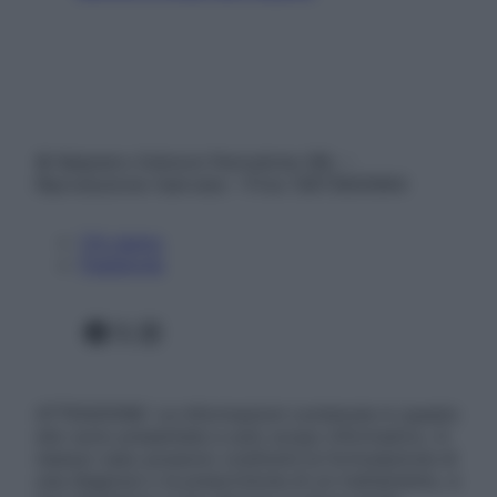
© Belpietro Edizioni Periodiche SRL –
Riproduzione riservata – P.Iva 13673600964
Chi siamo
Pubblicità
Facebook
X
Instagram
ATTENZIONE: Le informazioni contenute in questo
sito sono presentate a solo scopo informativo, in
nessun caso possono costituire la formulazione di
una diagnosi o la prescrizione di un trattamento, e