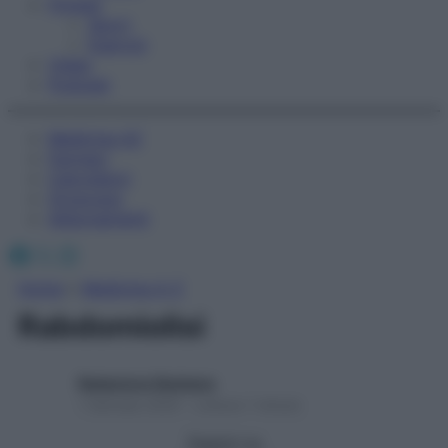
Fitness
Sport
Esercizi
Video
Podcast
Medicina AZ
Farmaci
Calcolatori
Oroscopo
Abbonamenti
Facebook
X
Instagram
Home
»
Medicina A-Z
Rabdomiolisi
Redazione Starbene
1 Gennaio 2025 – Lettura 1 minuto
Seguici su