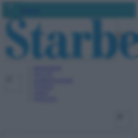
Vai
Facebo
X
Ins
Abbonati
al
contenuto
BENESSERE
SALUTE
ALIMENTAZIONE
FITNESS
VIDEO
PODCAST