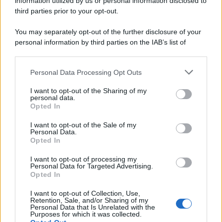
information utilized by us or personal information disclosed to
third parties prior to your opt-out.
You may separately opt-out of the further disclosure of your
personal information by third parties on the IAB’s list of
downstream participants.
Personal Data Processing Opt Outs
This information may also be disclosed by us to third parties
on the IAB’s List of Downstream Participants that may further
I want to opt-out of the Sharing of my
disclose it to other third parties.
personal data.
Opted In
Please note that this website/app uses one or more Google
services and may gather and store information including but
I want to opt-out of the Sale of my
Personal Data.
not limited to your visit or usage behaviour. You may click to
Opted In
grant or deny consent to Google and its third-party tags to
use your data for below specified purposes in below Google
I want to opt-out of processing my
consent section.
Personal Data for Targeted Advertising.
Opted In
I want to opt-out of Collection, Use,
Retention, Sale, and/or Sharing of my
Personal Data that Is Unrelated with the
Purposes for which it was collected.