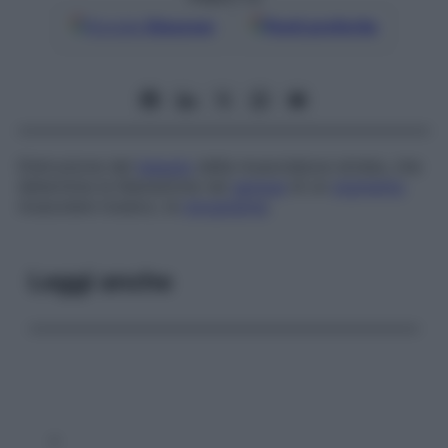
Google
Discover
Fonti preferite
Distruzione del
tessuto
della muscolatura striata, che
determina la liberazione nel
sangue
di un
pigmento
muscolare tossico, la
mioglobina
.
Leggi anche