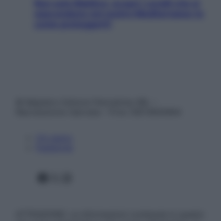
Non solo Maldive: scopri i coralli che si
nascondono nel nostro Mediterraneo (e
come proteggerli)
© Belpietro Edizioni Periodiche SRL –
Riproduzione riservata – P.Iva 13673600964
Chi siamo
Pubblicità
Facebook
X
Instagram
ATTENZIONE: Le informazioni contenute in questo