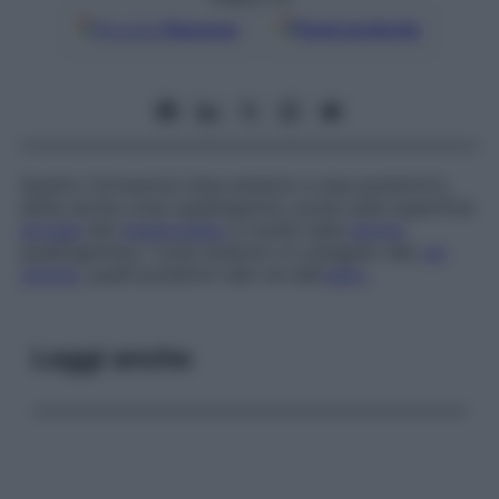
Google
Discover
Fonti preferite
Quattro formazioni (due anteriori e due posteriori),
dette anche
corpi quadrigemini
, poste sulla superficie
dorsale
del
mesencefalo
e riunite nella
lamina
quadrigemina; i corpi anteriori si collegano alle
vie
ottiche
, quelli posteriori alle vie dell’
udito
.
Leggi anche