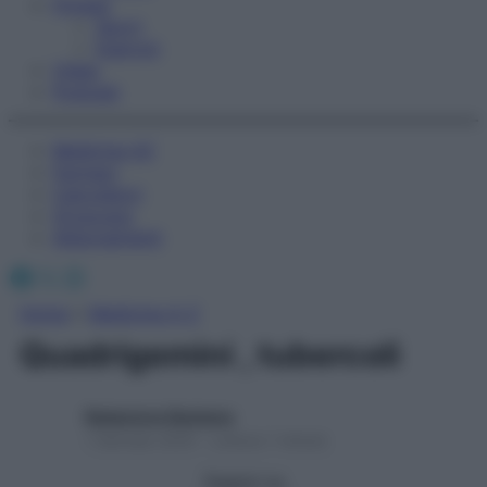
Fitness
Sport
Esercizi
Video
Podcast
Medicina AZ
Farmaci
Calcolatori
Oroscopo
Abbonamenti
Facebook
X
Instagram
Home
»
Medicina A-Z
Quadrigemini , tubercoli
Redazione Starbene
1 Gennaio 2025 – Lettura 1 minuto
Seguici su