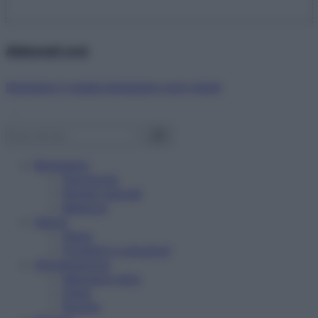
Abbonati ora!
Starbene ti regala benessere ogni mese!
Benessere
Psicologia
Rimedi naturali
Bellezza
Salute
News
Problemi e soluzioni
Alimentazione
Mangiare sano
Diete
Ricette