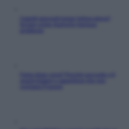
Capelli spezzati lungo l’attaccatura?
Scopri come risolvere l’annoso
problema
Fame dopo cena? Perché succede e 6
snack leggeri e appetitosi che non
rovinano il sonno