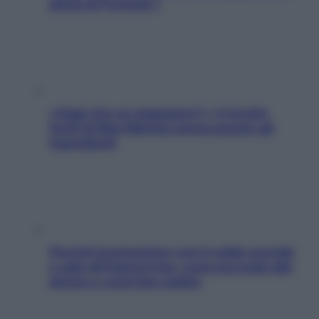
pilota di Formula 1
«Oggi che se magnamo?»: 4 ricette
facili di Max Mariola senza pesare gli
ingredienti
Perché la pressione con il caldo scende
e sale all’improvviso: cosa succede alle
donne e cosa fare subito