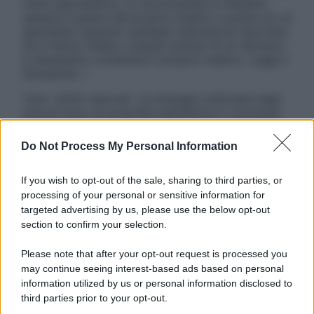
visita specialistica. Si raccomanda di chiedere
sempre il parere del proprio medico curante e/o di
specialisti riguardo qualsiasi indicazione riportata.
Se si hanno dubbi o quesiti sull’uso di un farmaco
è necessario contattare il proprio medico. Leggi il
Disclaimer »
Tutti i diritti riservati. Le immagini utilizzate negli
articoli sono di proprietà dell’editore o concesse
in licenza per l’uso. È vietata la riproduzione non
autorizzata.
Do Not Process My Personal Information
If you wish to opt-out of the sale, sharing to third parties, or
processing of your personal or sensitive information for
Informativa
targeted advertising by us, please use the below opt-out
Privacy Policy
section to confirm your selection.
Cookie Policy
Note Legali
Please note that after your opt-out request is processed you
Preferenze Privacy
may continue seeing interest-based ads based on personal
information utilized by us or personal information disclosed to
third parties prior to your opt-out.