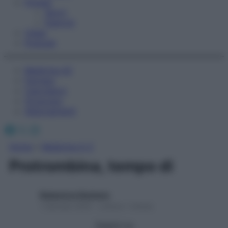
Fitness
Sport
Esercizi
Video
Podcast
Medicina AZ
Farmaci
Calcolatori
Oroscopo
Abbonamenti
Facebook
X
Instagram
Home
»
Medicina A-Z
Protrombina, tempo di
Redazione Starbene
1 Gennaio 2025 – Lettura 1 minuto
Seguici su