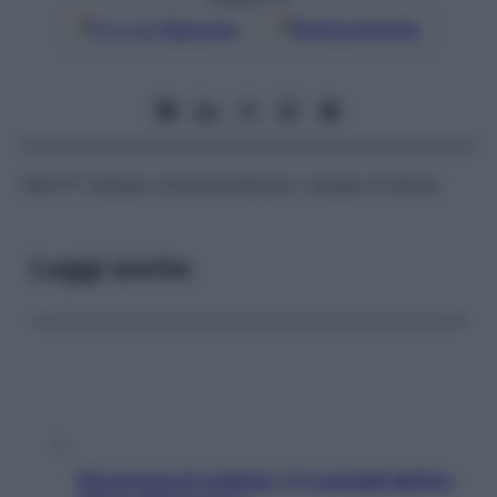
Google
Discover
Fonti preferite
Vedi
PT (tempo di protrombina) o tempo di Quick
Leggi anche
Sicurezza al volante: i 5 consigli dell’ex