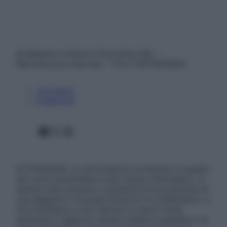
© Belpietro Edizioni Periodiche SRL –
Riproduzione riservata – P.Iva 13673600964
Chi siamo
Pubblicità
Facebook
X
Instagram
ATTENZIONE: Le informazioni contenute in questo
sito sono presentate a solo scopo informativo, in
nessun caso possono costituire la formulazione di
una diagnosi o la prescrizione di un trattamento, e
non intendono e non devono in alcun modo
sostituire il rapporto diretto medico-paziente o la