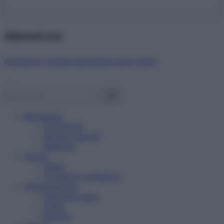
Abbonati ora!
Starbene ti regala benessere ogni mese!
Benessere
Psicologia
Rimedi naturali
Bellezza
Salute
News
Problemi e soluzioni
Alimentazione
Mangiare sano
Diete
Ricette