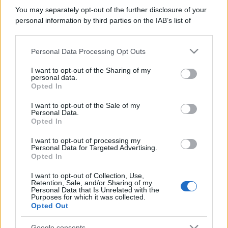
You may separately opt-out of the further disclosure of your
personal information by third parties on the IAB’s list of
downstream participants.
Personal Data Processing Opt Outs
This information may also be disclosed by us to third parties
on the IAB’s List of Downstream Participants that may further
I want to opt-out of the Sharing of my
disclose it to other third parties.
personal data.
Opted In
Please note that this website/app uses one or more Google
services and may gather and store information including but
I want to opt-out of the Sale of my
Personal Data.
not limited to your visit or usage behaviour. You may click to
Opted In
grant or deny consent to Google and its third-party tags to
use your data for below specified purposes in below Google
I want to opt-out of processing my
consent section.
Personal Data for Targeted Advertising.
Opted In
I want to opt-out of Collection, Use,
Retention, Sale, and/or Sharing of my
Personal Data that Is Unrelated with the
Purposes for which it was collected.
Opted Out
Google consents