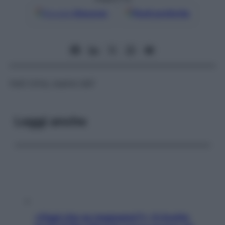
Google
Discover
Fonti preferite
Vedi
Urina
,
esame dell’
Leggi anche
«Oggi che se magnamo?»: 4 ricette