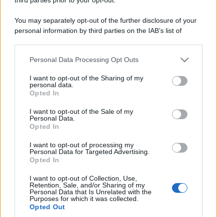
You may separately opt-out of the further disclosure of your
personal information by third parties on the IAB’s list of
downstream participants.
Personal Data Processing Opt Outs
This information may also be disclosed by us to third parties
on the IAB’s List of Downstream Participants that may further
I want to opt-out of the Sharing of my
disclose it to other third parties.
personal data.
Opted In
Please note that this website/app uses one or more Google
services and may gather and store information including but
I want to opt-out of the Sale of my
Personal Data.
not limited to your visit or usage behaviour. You may click to
Opted In
grant or deny consent to Google and its third-party tags to
use your data for below specified purposes in below Google
I want to opt-out of processing my
consent section.
Personal Data for Targeted Advertising.
Opted In
I want to opt-out of Collection, Use,
Retention, Sale, and/or Sharing of my
Personal Data that Is Unrelated with the
Purposes for which it was collected.
Opted Out