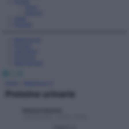
Fitness
Sport
Esercizi
Video
Podcast
Medicina AZ
Farmaci
Calcolatori
Oroscopo
Abbonamenti
Facebook
X
Instagram
Home
»
Medicina A-Z
Proteine urinarie
Redazione Starbene
1 Gennaio 2025 – Lettura 1 minuto
Seguici su