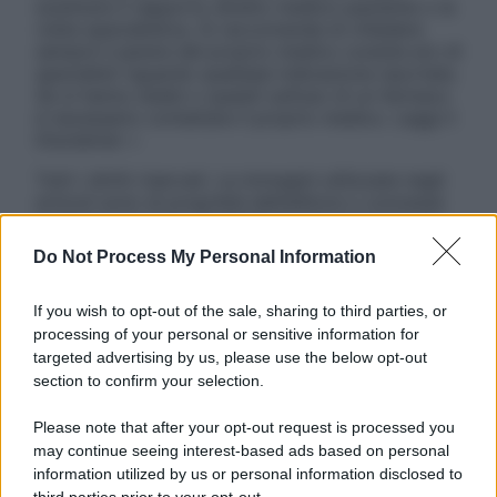
sostituire il rapporto diretto medico-paziente o la
visita specialistica. Si raccomanda di chiedere
sempre il parere del proprio medico curante e/o di
specialisti riguardo qualsiasi indicazione riportata.
Se si hanno dubbi o quesiti sull’uso di un farmaco
è necessario contattare il proprio medico. Leggi il
Disclaimer »
Tutti i diritti riservati. Le immagini utilizzate negli
articoli sono di proprietà dell’editore o concesse
in licenza per l’uso. È vietata la riproduzione non
autorizzata.
Do Not Process My Personal Information
If you wish to opt-out of the sale, sharing to third parties, or
processing of your personal or sensitive information for
Informativa
targeted advertising by us, please use the below opt-out
Privacy Policy
section to confirm your selection.
Cookie Policy
Note Legali
Please note that after your opt-out request is processed you
Preferenze Privacy
may continue seeing interest-based ads based on personal
information utilized by us or personal information disclosed to
third parties prior to your opt-out.