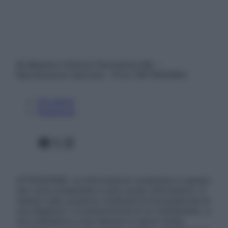
© Belpietro Edizioni Periodiche SRL –
Riproduzione riservata – P.Iva 13673600964
Chi siamo
Pubblicità
Facebook
X
Instagram
ATTENZIONE: Le informazioni contenute in questo
sito sono presentate a solo scopo informativo, in
nessun caso possono costituire la formulazione di
una diagnosi o la prescrizione di un trattamento, e
non intendono e non devono in alcun modo