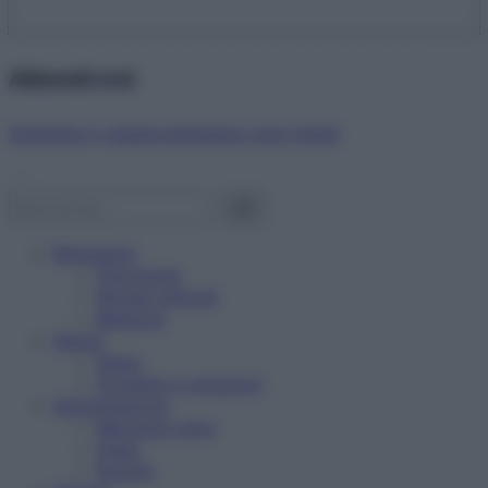
Abbonati ora!
Starbene ti regala benessere ogni mese!
Benessere
Psicologia
Rimedi naturali
Bellezza
Salute
News
Problemi e soluzioni
Alimentazione
Mangiare sano
Diete
Ricette