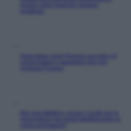
Scopri come risolvere l’annoso
problema
Fame dopo cena? Perché succede e 6
snack leggeri e appetitosi che non
rovinano il sonno
Non solo Maldive: scopri i coralli che si
nascondono nel nostro Mediterraneo (e
come proteggerli)