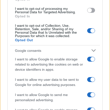
grant or deny consent to Google and its third-party tags to
use your data for below specified purposes in below Google
I want to opt-out of processing my
consent section.
Personal Data for Targeted Advertising.
Opted In
I want to opt-out of Collection, Use,
Retention, Sale, and/or Sharing of my
Personal Data that Is Unrelated with the
Purposes for which it was collected.
Opted Out
Google consents
I want to allow Google to enable storage
related to advertising like cookies on web or
device identifiers in apps.
I want to allow my user data to be sent to
Google for online advertising purposes.
I want to allow Google to send me
personalized advertising.