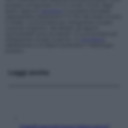
proteine corrisponde a 17 kJ, ovvero 4 kcal. Negli
adulti, l’apporto
energetico
in proteine dovrebbe
rappresentare idealmente il 12-15% del totale (ovvero,
in media, 1 g di proteine per chilogrammo di peso
corporeo al giorno). Nei lattanti, gli apporti
raccomandati sono più elevati: 2,2 g di proteine per
chilogrammo di peso al giorno. La
gravidanza
,
l’allattamento e la febbre aumentano il fabbisogno
proteico.
Leggi anche
Capelli spezzati lungo l’attaccatura?