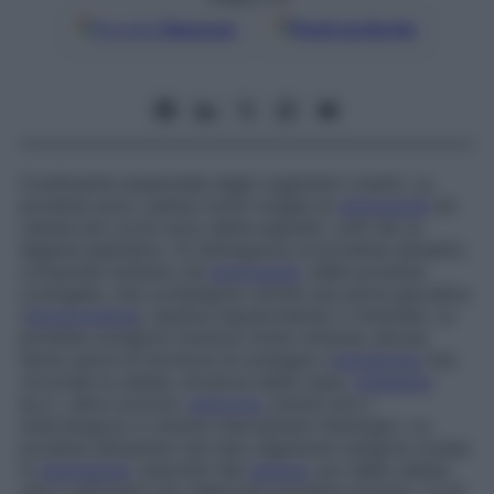
Google
Discover
Fonti preferite
Costituente essenziale degli organismi viventi. Le
proteine sono catene molto lunghe di
aminoacidi
(le
catene più corte sono dette peptidi), uniti da un
legame peptidico. Si distinguono le proteine semplici,
composte soltanto da
aminoacidi
, dalle proteine
coniugate, che contengono anche una parte glucidica
(
glicoproteina
), lipidica (lipoproteina) o minerale. Le
proteine svolgono funzioni molto diverse: alcune
fanno parte di strutture di sostegno (
membrana
che
circonda le cellule, struttura delle ossa,
collagene
ecc.), altre (ormoni,
anticorpi
, enzimi ecc.)
intervengono in diversi meccanismi fisiologici. Le
proteine alimentari nel tubo digerente vengono scisse
in
aminoacidi
, assorbiti dal
sangue
, poi dalle cellule,
che li utilizzano per elaborare proteine proprie; 1 g di