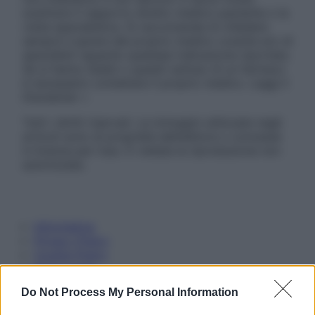
sostituire il rapporto diretto medico-paziente o la
visita specialistica. Si raccomanda di chiedere
sempre il parere del proprio medico curante e/o di
specialisti riguardo qualsiasi indicazione riportata.
Se si hanno dubbi o quesiti sull’uso di un farmaco
è necessario contattare il proprio medico. Leggi il
Disclaimer »
Tutti i diritti riservati. Le immagini utilizzate negli
articoli sono di proprietà dell’editore o concesse
in licenza per l’uso. È vietata la riproduzione non
autorizzata.
Informativa
Privacy Policy
Cookie Policy
Note Legali
Preferenze Privacy
Do Not Process My Personal Information