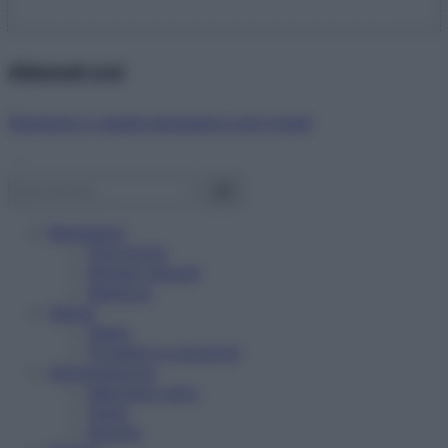
Abbonati ora!
Starbene ti regala benessere ogni mese!
Benessere
Psicologia
Rimedi naturali
Bellezza
Salute
News
Problemi e soluzioni
Alimentazione
Mangiare sano
Diete
Ricette