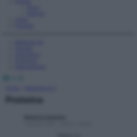
Fitness
Sport
Esercizi
Video
Podcast
Medicina AZ
Farmaci
Calcolatori
Oroscopo
Abbonamenti
Facebook
X
Instagram
Home
»
Medicina A-Z
Proteina
Redazione Starbene
1 Gennaio 2025 – Lettura 1 minuto
Seguici su