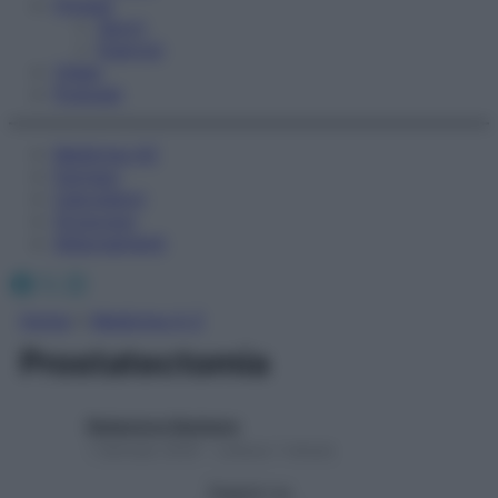
Fitness
Sport
Esercizi
Video
Podcast
Medicina AZ
Farmaci
Calcolatori
Oroscopo
Abbonamenti
Facebook
X
Instagram
Home
»
Medicina A-Z
Prostatectomia
Redazione Starbene
1 Gennaio 2025 – Lettura 1 minuto
Seguici su