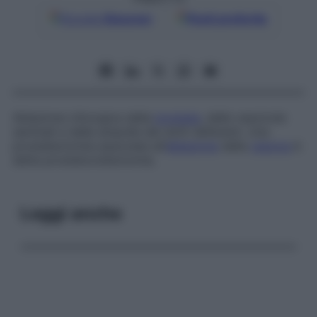
Google
Discover
Fonti preferite
Ablazione chirurgica della
prostata
, delle vescicole
seminali e delle ampolle dei dotti deferenti. Una
prostatectomia associata all’
ablazione
della
vescica
è
detta
prostatocistectomia
.
Leggi anche