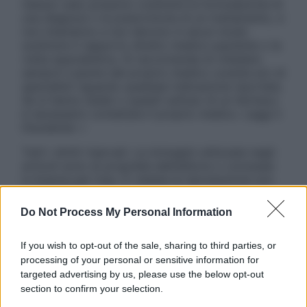
nessun caso possono costituire la formulazione di
una diagnosi o la prescrizione di un trattamento, e
non intendono e non devono in alcun modo
sostituire il rapporto diretto medico-paziente o la
visita specialistica. Si raccomanda di chiedere
sempre il parere del proprio medico curante e/o di
specialisti riguardo qualsiasi indicazione riportata.
Se si hanno dubbi o quesiti sull’uso di un farmaco
è necessario contattare il proprio medico. Leggi il
Disclaimer »
Tutti i diritti riservati. Le immagini utilizzate negli
articoli sono di proprietà dell’editore o concesse
in licenza per l’uso. È vietata la riproduzione non
autorizzata.
Do Not Process My Personal Information
If you wish to opt-out of the sale, sharing to third parties, or
Informativa
processing of your personal or sensitive information for
Privacy Policy
targeted advertising by us, please use the below opt-out
Cookie Policy
section to confirm your selection.
Note Legali