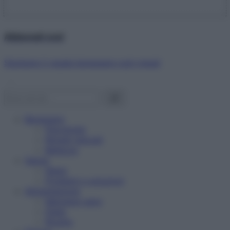
Abbonati ora!
Starbene ti regala benessere ogni mese!
Benessere
Psicologia
Rimedi naturali
Bellezza
Salute
News
Problemi e soluzioni
Alimentazione
Mangiare sano
Diete
Ricette