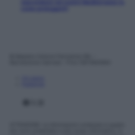
nascondono nel nostro Mediterraneo (e
come proteggerli)
© Belpietro Edizioni Periodiche SRL –
Riproduzione riservata – P.Iva 13673600964
Chi siamo
Pubblicità
Facebook
X
Instagram
ATTENZIONE: Le informazioni contenute in questo
sito sono presentate a solo scopo informativo, in