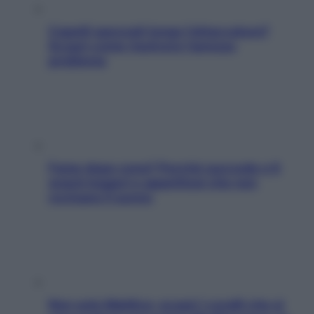
Capelli spezzati lungo l’attaccatura?
Scopri come risolvere l’annoso
problema
Fame dopo cena? Perché succede e 6
snack leggeri e appetitosi che non
rovinano il sonno
Non solo Maldive: scopri i coralli che si