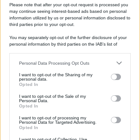
Preferenze Privacy
Please note that after your opt-out request is processed you
may continue seeing interest-based ads based on personal
information utilized by us or personal information disclosed to
third parties prior to your opt-out.
You may separately opt-out of the further disclosure of your
personal information by third parties on the IAB’s list of
downstream participants.
Personal Data Processing Opt Outs
This information may also be disclosed by us to third parties
on the IAB’s List of Downstream Participants that may further
I want to opt-out of the Sharing of my
disclose it to other third parties.
personal data.
Opted In
Please note that this website/app uses one or more Google
services and may gather and store information including but
I want to opt-out of the Sale of my
Personal Data.
not limited to your visit or usage behaviour. You may click to
Opted In
grant or deny consent to Google and its third-party tags to
use your data for below specified purposes in below Google
I want to opt-out of processing my
consent section.
Personal Data for Targeted Advertising.
Opted In
I want to opt-out of Collection, Use,