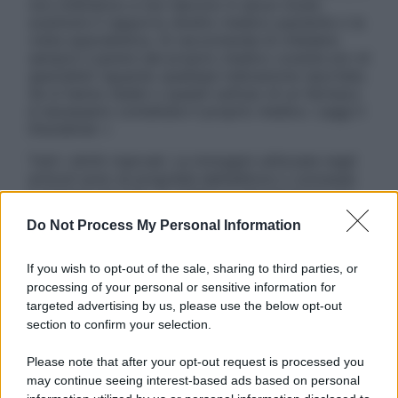
non intendono e non devono in alcun modo
sostituire il rapporto diretto medico-paziente o la
visita specialistica. Si raccomanda di chiedere
sempre il parere del proprio medico curante e/o di
specialisti riguardo qualsiasi indicazione riportata.
Se si hanno dubbi o quesiti sull’uso di un farmaco
è necessario contattare il proprio medico. Leggi il
Disclaimer »
Tutti i diritti riservati. Le immagini utilizzate negli
articoli sono di proprietà dell’editore o concesse
in licenza per l’uso. È vietata la riproduzione non
autorizzata.
Do Not Process My Personal Information
If you wish to opt-out of the sale, sharing to third parties, or
processing of your personal or sensitive information for
Informativa
targeted advertising by us, please use the below opt-out
Privacy Policy
section to confirm your selection.
Cookie Policy
Note Legali
Please note that after your opt-out request is processed you
Preferenze Privacy
may continue seeing interest-based ads based on personal