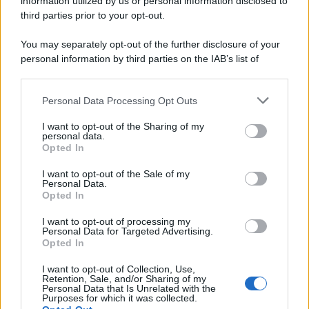
information utilized by us or personal information disclosed to
third parties prior to your opt-out.
You may separately opt-out of the further disclosure of your
personal information by third parties on the IAB’s list of
downstream participants.
Personal Data Processing Opt Outs
This information may also be disclosed by us to third parties
on the IAB’s List of Downstream Participants that may further
I want to opt-out of the Sharing of my
disclose it to other third parties.
personal data.
Opted In
Please note that this website/app uses one or more Google
services and may gather and store information including but
I want to opt-out of the Sale of my
Personal Data.
not limited to your visit or usage behaviour. You may click to
Opted In
grant or deny consent to Google and its third-party tags to
use your data for below specified purposes in below Google
I want to opt-out of processing my
consent section.
Personal Data for Targeted Advertising.
Opted In
I want to opt-out of Collection, Use,
Retention, Sale, and/or Sharing of my
Personal Data that Is Unrelated with the
Purposes for which it was collected.