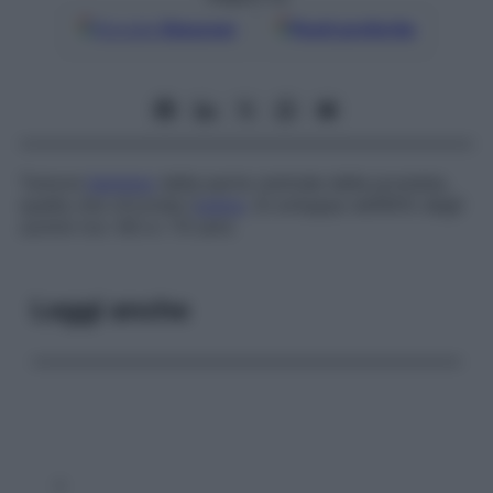
Google
Discover
Fonti preferite
Tumore
benigno
della parte centrale della prostata,
quella che circonda l’
uretra
. Si sviluppa nell’85% degli
uomini tra i 60 e i 70 anni.
Leggi anche