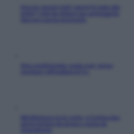
Doccia, lavarsi tutti i giorni fa male alla
pelle? I miti da sfatare per proteggerla
davvero senza stressarla
Aria condizionata: usala così, senza
rischiare raffreddore & Co.
Mindfulness tra le vette: a Cortina due
giorni lontani da stress e ansia da
smartphone