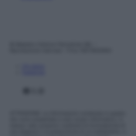
© Belpietro Edizioni Periodiche SRL –
Riproduzione riservata – P.Iva 13673600964
Chi siamo
Pubblicità
Facebook
X
Instagram
ATTENZIONE: Le informazioni contenute in questo
sito sono presentate a solo scopo informativo, in
nessun caso possono costituire la formulazione di
una diagnosi o la prescrizione di un trattamento, e