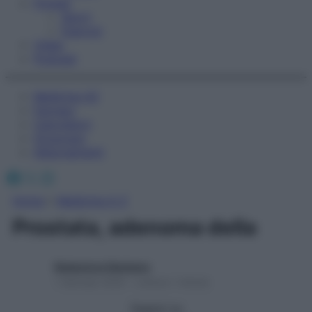
Fitness
Sport
Esercizi
Video
Podcast
Medicina AZ
Farmaci
Calcolatori
Oroscopo
Abbonamenti
Facebook
X
Instagram
Home
»
Medicina A-Z
Prostata, adenoma della
Redazione Starbene
1 Gennaio 2025 – Lettura 1 minuto
Seguici su