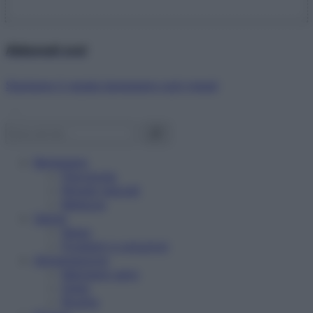
Abbonati ora!
Starbene ti regala benessere ogni mese!
Benessere
Psicologia
Rimedi naturali
Bellezza
Salute
News
Problemi e soluzioni
Alimentazione
Mangiare sano
Diete
Ricette