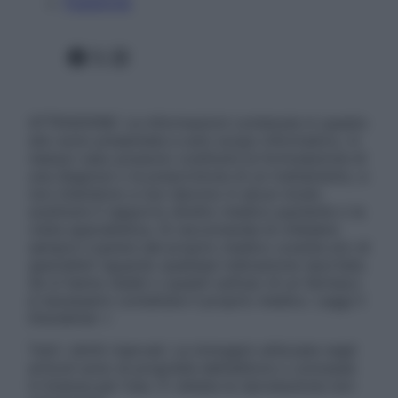
Pubblicità
Facebook
X
Instagram
ATTENZIONE: Le informazioni contenute in questo
sito sono presentate a solo scopo informativo, in
nessun caso possono costituire la formulazione di
una diagnosi o la prescrizione di un trattamento, e
non intendono e non devono in alcun modo
sostituire il rapporto diretto medico-paziente o la
visita specialistica. Si raccomanda di chiedere
sempre il parere del proprio medico curante e/o di
specialisti riguardo qualsiasi indicazione riportata.
Se si hanno dubbi o quesiti sull’uso di un farmaco
è necessario contattare il proprio medico. Leggi il
Disclaimer »
Tutti i diritti riservati. Le immagini utilizzate negli
articoli sono di proprietà dell’editore o concesse
in licenza per l’uso. È vietata la riproduzione non