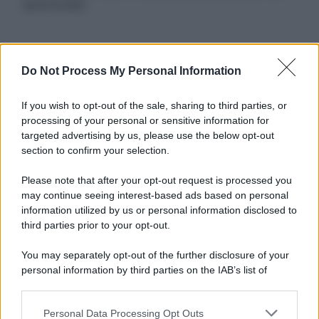
autorizzata.
Informativa
Do Not Process My Personal Information
Privacy Policy
Cookie Policy
If you wish to opt-out of the sale, sharing to third parties, or
Note Legali
processing of your personal or sensitive information for
Preferenze Privacy
targeted advertising by us, please use the below opt-out
section to confirm your selection.
Please note that after your opt-out request is processed you
may continue seeing interest-based ads based on personal
information utilized by us or personal information disclosed to
third parties prior to your opt-out.
You may separately opt-out of the further disclosure of your
personal information by third parties on the IAB’s list of
downstream participants.
Personal Data Processing Opt Outs
This information may also be disclosed by us to third parties