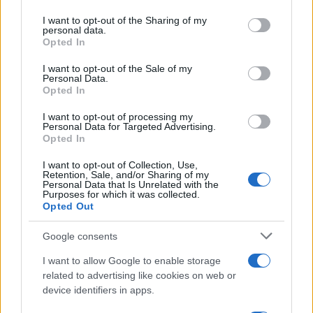
on the IAB’s List of Downstream Participants that may further
I want to opt-out of the Sharing of my
disclose it to other third parties.
personal data.
Opted In
Please note that this website/app uses one or more Google
services and may gather and store information including but
I want to opt-out of the Sale of my
Personal Data.
not limited to your visit or usage behaviour. You may click to
Opted In
grant or deny consent to Google and its third-party tags to
use your data for below specified purposes in below Google
I want to opt-out of processing my
consent section.
Personal Data for Targeted Advertising.
Opted In
I want to opt-out of Collection, Use,
Retention, Sale, and/or Sharing of my
Personal Data that Is Unrelated with the
Purposes for which it was collected.
Opted Out
Google consents
I want to allow Google to enable storage
related to advertising like cookies on web or
device identifiers in apps.