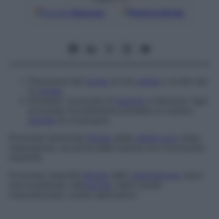
Google
Discover
Fonti preferite
Precursore del
nucleo
di una
cellula
o di altri tipi
di
nucleo
.
Entrambi i pronuclei di
maschio
e femmina. Ogni
pronucleo normalmente possiede un numero
aploide
di cromosomi.
Pronucleo femminile
Nucleo
della
cellula
uovo
dopo
maturazione, ma prima della fusione con il pronucleo
maschile.
Pronucleo maschile
Nucleo
dello
spermatozoo
dopo
che è penetrato nell’
ovocita
. Detto anche
masculonucleo
,
nucleo spermatico
.