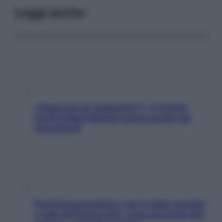
Leggi anche
«Oggi che se magnamo?»: 4 ricette
facili di Max Mariola senza pesare gli
ingredienti
Perché la pressione con il caldo scende
e sale all’improvviso: cosa succede alle