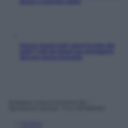
donne e cosa fare subito
Doccia, lavarsi tutti i giorni fa male alla
pelle? I miti da sfatare per proteggerla
davvero senza stressarla
© Belpietro Edizioni Periodiche SRL –
Riproduzione riservata – P.Iva 13673600964
Chi siamo