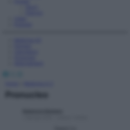
Fitness
Sport
Esercizi
Video
Podcast
Medicina AZ
Farmaci
Calcolatori
Oroscopo
Abbonamenti
Facebook
X
Instagram
Home
»
Medicina A-Z
Pronucleo
Redazione Starbene
1 Gennaio 2025 – Lettura 1 minuto
Seguici su