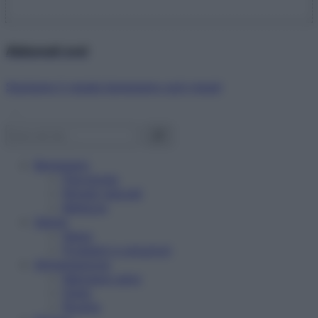
Abbonati ora!
Starbene ti regala benessere ogni mese!
Benessere
Psicologia
Rimedi naturali
Bellezza
Salute
News
Problemi e soluzioni
Alimentazione
Mangiare sano
Diete
Ricette