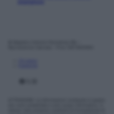
smartphone
© Belpietro Edizioni Periodiche SRL –
Riproduzione riservata – P.Iva 13673600964
Chi siamo
Pubblicità
Facebook
X
Instagram
ATTENZIONE: Le informazioni contenute in questo
sito sono presentate a solo scopo informativo, in
nessun caso possono costituire la formulazione di