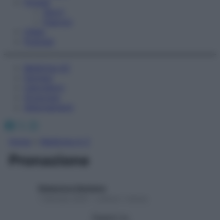
Fitness
Sport
Esercizi
Video
Podcast
Medicina AZ
Farmaci
Calcolatori
Oroscopo
Abbonamenti
Facebook
X
Instagram
Home
»
Medicina A-Z
Pronazione
Redazione Starbene
1 Gennaio 2025 – Lettura 1 minuto
Seguici su