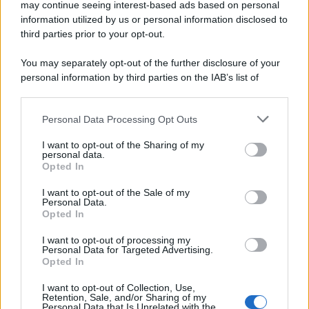
may continue seeing interest-based ads based on personal
information utilized by us or personal information disclosed to
third parties prior to your opt-out.
You may separately opt-out of the further disclosure of your
personal information by third parties on the IAB’s list of
downstream participants.
Personal Data Processing Opt Outs
This information may also be disclosed by us to third parties
on the IAB’s List of Downstream Participants that may further
I want to opt-out of the Sharing of my
disclose it to other third parties.
personal data.
Opted In
Please note that this website/app uses one or more Google
services and may gather and store information including but
I want to opt-out of the Sale of my
Personal Data.
not limited to your visit or usage behaviour. You may click to
Opted In
grant or deny consent to Google and its third-party tags to
use your data for below specified purposes in below Google
I want to opt-out of processing my
consent section.
Personal Data for Targeted Advertising.
Opted In
I want to opt-out of Collection, Use,
Retention, Sale, and/or Sharing of my
Personal Data that Is Unrelated with the