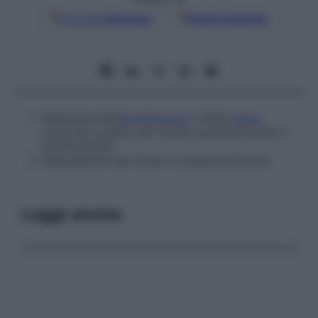
Google
Discover
Fonti preferite
Rotazione dell’
avambraccio
e della
mano
cosicché il palmo sia rivolto posteriormente o
inferiormente.
Disposizione del corpo in posizione prona.
Leggi anche