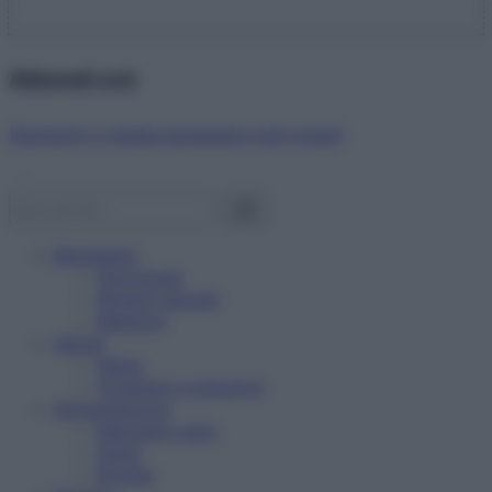
Abbonati ora!
Starbene ti regala benessere ogni mese!
Benessere
Psicologia
Rimedi naturali
Bellezza
Salute
News
Problemi e soluzioni
Alimentazione
Mangiare sano
Diete
Ricette