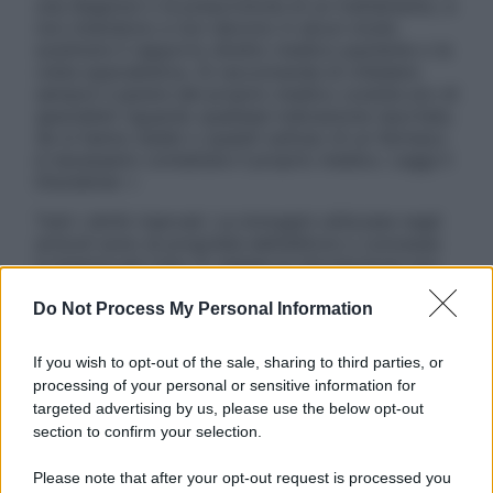
una diagnosi o la prescrizione di un trattamento, e
non intendono e non devono in alcun modo
sostituire il rapporto diretto medico-paziente o la
visita specialistica. Si raccomanda di chiedere
sempre il parere del proprio medico curante e/o di
specialisti riguardo qualsiasi indicazione riportata.
Se si hanno dubbi o quesiti sull’uso di un farmaco
è necessario contattare il proprio medico. Leggi il
Disclaimer »
Tutti i diritti riservati. Le immagini utilizzate negli
articoli sono di proprietà dell’editore o concesse
in licenza per l’uso. È vietata la riproduzione non
autorizzata.
Do Not Process My Personal Information
If you wish to opt-out of the sale, sharing to third parties, or
Informativa
processing of your personal or sensitive information for
Privacy Policy
targeted advertising by us, please use the below opt-out
Cookie Policy
section to confirm your selection.
Note Legali
Preferenze Privacy
Please note that after your opt-out request is processed you