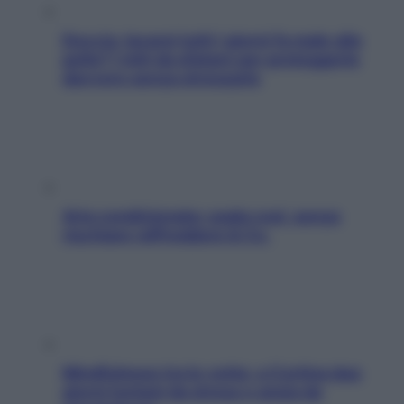
Doccia, lavarsi tutti i giorni fa male alla
pelle? I miti da sfatare per proteggerla
davvero senza stressarla
Aria condizionata: usala così, senza
rischiare raffreddore & Co.
Mindfulness tra le vette: a Cortina due
giorni lontani da stress e ansia da