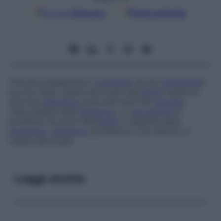
Google
Discover
Fonti preferite
Ormone polipeptidico (
composto
da più
aminoacidi
)
secreto dalle cellule lattotrope dell’
ipofisi
anteriore
(piccola
ghiandola
posta alla base del
cervello
),
responsabile della
lattazione
. La
secrezione
di
prolattina da parte dell’
ipofisi
è regolata dalla
dopamina
,
mediatore
ipotalamico che inibisce le
cellule lattotrope.
Leggi anche