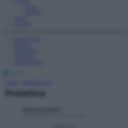
Fitness
Sport
Esercizi
Video
Podcast
Medicina AZ
Farmaci
Calcolatori
Oroscopo
Abbonamenti
Facebook
X
Instagram
Home
»
Medicina A-Z
Prolattina
Redazione Starbene
1 Gennaio 2025 – Lettura 1 minuto
Seguici su