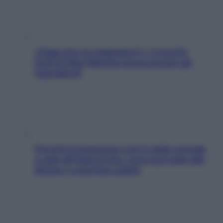
«Oggi che se magnamo?»: 4 ricette
facili di Max Mariola senza pesare gli
ingredienti
Perché la pressione con il caldo scende
e sale all’improvviso: cosa succede alle
donne e cosa fare subito