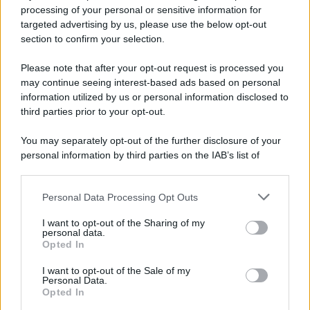
Privacy Policy
processing of your personal or sensitive information for
Cookie Policy
targeted advertising by us, please use the below opt-out
Note Legali
section to confirm your selection.
Preferenze Privacy
Please note that after your opt-out request is processed you
may continue seeing interest-based ads based on personal
information utilized by us or personal information disclosed to
third parties prior to your opt-out.
You may separately opt-out of the further disclosure of your
personal information by third parties on the IAB’s list of
downstream participants.
Personal Data Processing Opt Outs
This information may also be disclosed by us to third parties
on the IAB’s List of Downstream Participants that may further
I want to opt-out of the Sharing of my
disclose it to other third parties.
personal data.
Opted In
Please note that this website/app uses one or more Google
services and may gather and store information including but
I want to opt-out of the Sale of my
Personal Data.
not limited to your visit or usage behaviour. You may click to
Opted In
grant or deny consent to Google and its third-party tags to