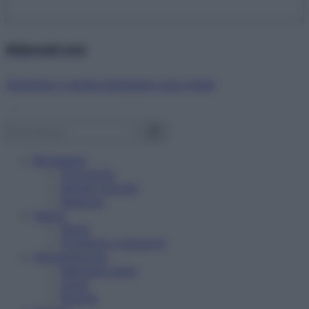
Abbonati ora!
Starbene ti regala benessere ogni mese!
Benessere
Psicologia
Rimedi naturali
Bellezza
Salute
News
Problemi e soluzioni
Alimentazione
Mangiare sano
Diete
Ricette