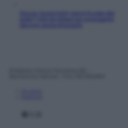
Doccia, lavarsi tutti i giorni fa male alla
pelle? I miti da sfatare per proteggerla
davvero senza stressarla
© Belpietro Edizioni Periodiche SRL –
Riproduzione riservata – P.Iva 13673600964
Chi siamo
Pubblicità
Facebook
X
Instagram