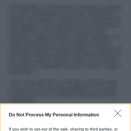
ATTENZIONE: Le informazioni contenute in questo
sito sono presentate a solo scopo informativo, in
nessun caso possono costituire la formulazione di
una diagnosi o la prescrizione di un trattamento, e
non intendono e non devono in alcun modo
sostituire il rapporto diretto medico-paziente o la
visita specialistica. Si raccomanda di chiedere
sempre il parere del proprio medico curante e/o di
specialisti riguardo qualsiasi indicazione riportata.
Se si hanno dubbi o quesiti sull’uso di un farmaco
è necessario contattare il proprio medico. Leggi il
Disclaimer »
Tutti i diritti riservati. Le immagini utilizzate negli
articoli sono di proprietà dell’editore o concesse
in licenza per l’uso. È vietata la riproduzione non
autorizzata.
Do Not Process My Personal Information
Informativa
If you wish to opt-out of the sale, sharing to third parties, or