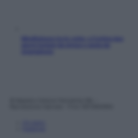
Mindfulness tra le vette: a Cortina due
giorni lontani da stress e ansia da
smartphone
© Belpietro Edizioni Periodiche SRL –
Riproduzione riservata – P.Iva 13673600964
Chi siamo
Pubblicità