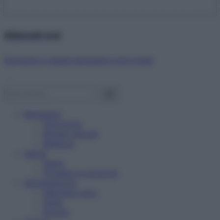
Abbonati ora!
Starbene ti regala benessere ogni mese!
Benessere
Psicologia
Rimedi naturali
Bellezza
Salute
News
Problemi e soluzioni
Alimentazione
Mangiare sano
Diete
Ricette