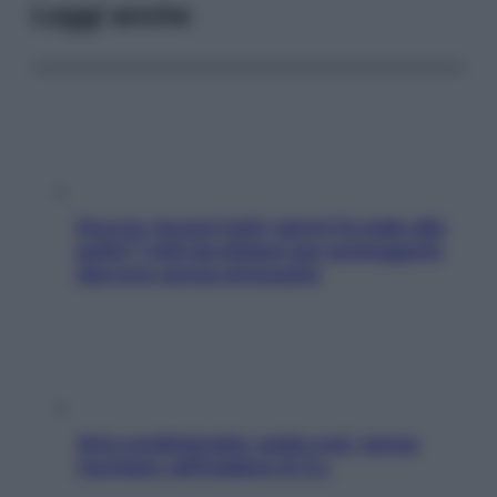
Leggi anche
Doccia, lavarsi tutti i giorni fa male alla
pelle? I miti da sfatare per proteggerla
davvero senza stressarla
Aria condizionata: usala così, senza
rischiare raffreddore & Co.