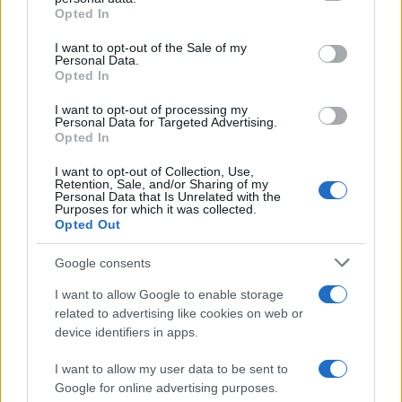
Opted In
Please note that this website/app uses one or more Google
services and may gather and store information including but
I want to opt-out of the Sale of my
Personal Data.
not limited to your visit or usage behaviour. You may click to
Opted In
grant or deny consent to Google and its third-party tags to
use your data for below specified purposes in below Google
I want to opt-out of processing my
consent section.
Personal Data for Targeted Advertising.
Opted In
I want to opt-out of Collection, Use,
Retention, Sale, and/or Sharing of my
Personal Data that Is Unrelated with the
Purposes for which it was collected.
Opted Out
Google consents
I want to allow Google to enable storage
related to advertising like cookies on web or
device identifiers in apps.
I want to allow my user data to be sent to
Google for online advertising purposes.