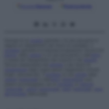
Google
Discover
Fonti preferite
Discesa di un
organo
genitale o di una sua parte in
seguito al rilassamento dei mezzi di sostegno. Il
prolasso
genitale è la discesa progressiva, nel piccolo
bacino
, della
vagina
(o di una sua parte) o dell’
utero
,
a causa del rilassamento dei muscoli e del
tessuto
fibroso inestensibile del
perineo
e dei mezzi di
sospensione
degli organi pelvici (legamenti rotondi,
larghi, uterosacrali). Il
prolasso
di una
parete
della
vagina
(
colpocele
) e dell’
utero
(
isteroptosi
) può
essere accompagnato da un
prolasso
di
vescica
(
cistocele
),
uretra
(
uretrocele
),
retto
(
rettocele
),
cavo
del Douglas
(elitrocele).