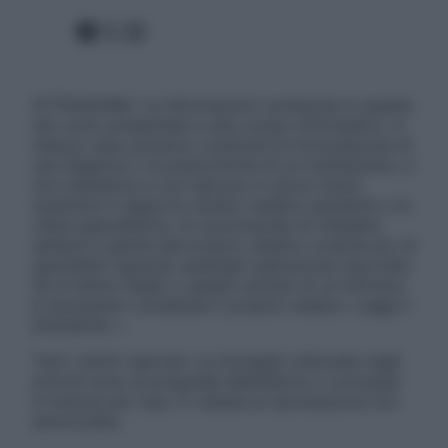
Facebook
X
Instagram
ATTENZIONE: Le informazioni contenute in questo
sito sono presentate a solo scopo informativo, in
nessun caso possono costituire la formulazione di
una diagnosi o la prescrizione di un trattamento, e
non intendono e non devono in alcun modo
sostituire il rapporto diretto medico-paziente o la
visita specialistica. Si raccomanda di chiedere
sempre il parere del proprio medico curante e/o di
specialisti riguardo qualsiasi indicazione riportata.
Se si hanno dubbi o quesiti sull’uso di un farmaco
è necessario contattare il proprio medico. Leggi il
Disclaimer »
Tutti i diritti riservati. Le immagini utilizzate negli
articoli sono di proprietà dell’editore o concesse
in licenza per l’uso. È vietata la riproduzione non
autorizzata.