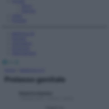
Fitness
Sport
Esercizi
Video
Podcast
Medicina AZ
Farmaci
Calcolatori
Oroscopo
Abbonamenti
Facebook
X
Instagram
Home
»
Medicina A-Z
Prolasso genitale
Redazione Starbene
1 Gennaio 2025 – Lettura 1 minuto
Seguici su