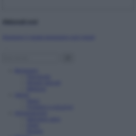
Abbonati ora!
Starbene ti regala benessere ogni mese!
Benessere
Psicologia
Rimedi naturali
Bellezza
Salute
News
Problemi e soluzioni
Alimentazione
Mangiare sano
Diete
Ricette