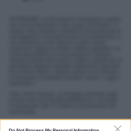
ATTENZIONE: Le informazioni contenute in questo
sito sono presentate a solo scopo informativo, in
nessun caso possono costituire la formulazione di
una diagnosi o la prescrizione di un trattamento, e
non intendono e non devono in alcun modo
sostituire il rapporto diretto medico-paziente o la
visita specialistica. Si raccomanda di chiedere
sempre il parere del proprio medico curante e/o di
specialisti riguardo qualsiasi indicazione riportata.
Se si hanno dubbi o quesiti sull’uso di un farmaco
è necessario contattare il proprio medico. Leggi il
Disclaimer »
Tutti i diritti riservati. Le immagini utilizzate negli
articoli sono di proprietà dell’editore o concesse
in licenza per l’uso. È vietata la riproduzione non
autorizzata.
Do Not Process My Personal Information