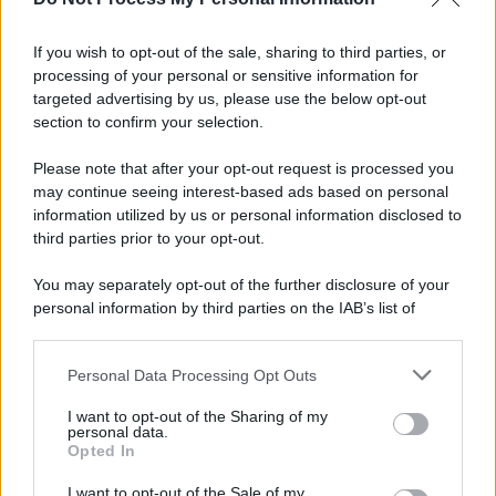
Informativa
Privacy Policy
If you wish to opt-out of the sale, sharing to third parties, or
Cookie Policy
processing of your personal or sensitive information for
Note Legali
targeted advertising by us, please use the below opt-out
Preferenze Privacy
section to confirm your selection.
Please note that after your opt-out request is processed you
may continue seeing interest-based ads based on personal
information utilized by us or personal information disclosed to
third parties prior to your opt-out.
You may separately opt-out of the further disclosure of your
personal information by third parties on the IAB’s list of
downstream participants.
Personal Data Processing Opt Outs
This information may also be disclosed by us to third parties
on the IAB’s List of Downstream Participants that may further
I want to opt-out of the Sharing of my
disclose it to other third parties.
personal data.
Opted In
Please note that this website/app uses one or more Google
services and may gather and store information including but
I want to opt-out of the Sale of my