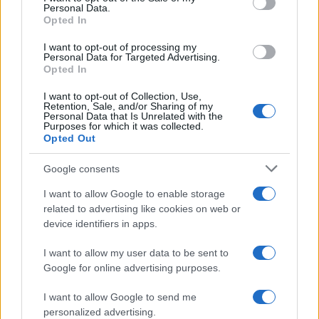
Personal Data.
not limited to your visit or usage behaviour. You may click to
Opted In
grant or deny consent to Google and its third-party tags to
use your data for below specified purposes in below Google
I want to opt-out of processing my
consent section.
Personal Data for Targeted Advertising.
Opted In
I want to opt-out of Collection, Use,
Retention, Sale, and/or Sharing of my
Personal Data that Is Unrelated with the
Purposes for which it was collected.
Opted Out
Google consents
I want to allow Google to enable storage
related to advertising like cookies on web or
device identifiers in apps.
I want to allow my user data to be sent to
Google for online advertising purposes.
I want to allow Google to send me
personalized advertising.