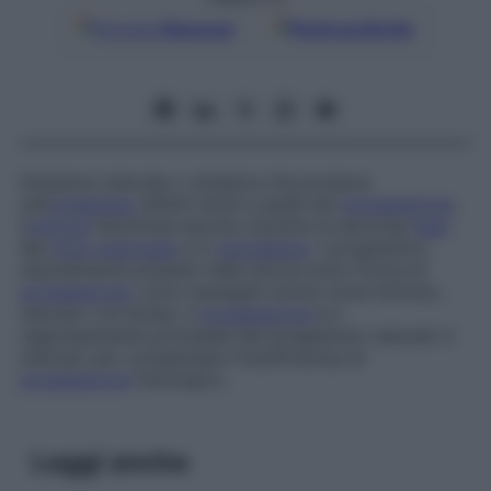
Google
Discover
Fonti preferite
Sostanza naturale o sintetica che produce
sull’
organismo
effetti simili a quelli del
progesterone
,
l’
ormone
femminile secreto durante la seconda
fase
del
ciclo mestruale
e in
gravidanza
. I progestinici,
naturalmente presenti nella donna sotto forma di
progesterone
, sono impiegati anche come farmaci,
naturali o di sintesi. Il
progesterone
è il
rappresentante principale dei progestinici naturali; è
indicato per compensare l’insufficienza di
progesterone
fisiologico.
Leggi anche