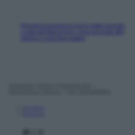
Perché la pressione con il caldo scende
e sale all’improvviso: cosa succede alle
donne e cosa fare subito
© Belpietro Edizioni Periodiche SRL –
Riproduzione riservata – P.Iva 13673600964
Chi siamo
Pubblicità
Facebook
X
Instagram