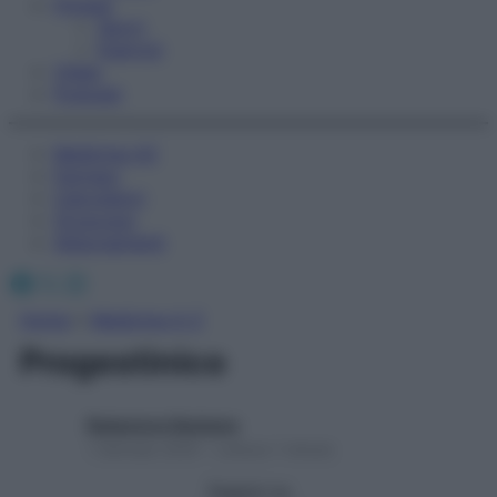
Fitness
Sport
Esercizi
Video
Podcast
Medicina AZ
Farmaci
Calcolatori
Oroscopo
Abbonamenti
Facebook
X
Instagram
Home
»
Medicina A-Z
Progestinico
Redazione Starbene
1 Gennaio 2025 – Lettura 1 minuto
Seguici su