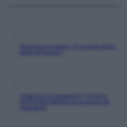
Sicurezza al volante: i 5 consigli dell’ex
pilota di Formula 1
«Oggi che se magnamo?»: 4 ricette
facili di Max Mariola senza pesare gli
ingredienti