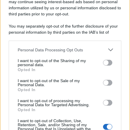
may continue seeing interest-based ads based on personal
information utilized by us or personal information disclosed to
third parties prior to your opt-out.
You may separately opt-out of the further disclosure of your
personal information by third parties on the IAB’s list of
downstream participants.
Personal Data Processing Opt Outs
This information may also be disclosed by us to third parties
on the IAB’s List of Downstream Participants that may further
I want to opt-out of the Sharing of my
disclose it to other third parties.
personal data.
Opted In
Please note that this website/app uses one or more Google
services and may gather and store information including but
I want to opt-out of the Sale of my
Personal Data.
not limited to your visit or usage behaviour. You may click to
Opted In
grant or deny consent to Google and its third-party tags to
use your data for below specified purposes in below Google
I want to opt-out of processing my
consent section.
Personal Data for Targeted Advertising.
Opted In
I want to opt-out of Collection, Use,
Retention, Sale, and/or Sharing of my
Personal Data that Is Unrelated with the