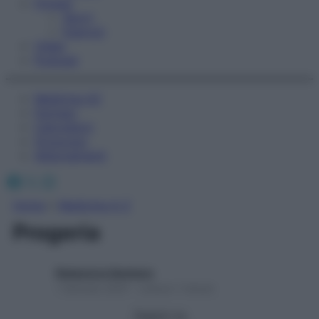
Fitness
Sport
Esercizi
Video
Podcast
Medicina AZ
Farmaci
Calcolatori
Oroscopo
Abbonamenti
Facebook
X
Instagram
Home
»
Medicina A-Z
Progeria
Redazione Starbene
1 Gennaio 2025 – Lettura 1 minuto
Seguici su