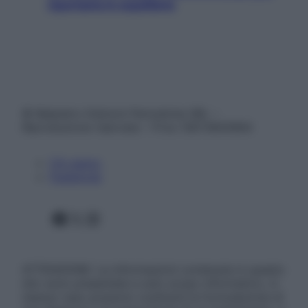
riportarla in equilibrio
© Belpietro Edizioni Periodiche SRL –
Riproduzione riservata – P.Iva 13673600964
Chi siamo
Pubblicità
Facebook
X
Instagram
ATTENZIONE: Le informazioni contenute in questo
sito sono presentate a solo scopo informativo, in
nessun caso possono costituire la formulazione di