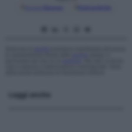
Google
Discover
Fonti preferite
Sindrome di
senilità
prematura manifestata attraverso
le caratteristiche fisiche della
senilità
stessa, in
particolare nel viso di un
bambino
. Nei nani, in alcuni
casi si associa a malformazioni craniofacciali. Viene
detta anche
sindrome di Hutchinson-Gilford
.
Leggi anche