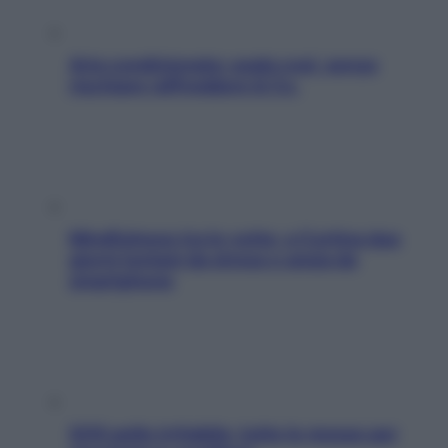
Aria condizionata: usala così, senza
rischiare raffreddore & Co.
Mindfulness tra le vette: a Cortina due
giorni lontani da stress e ansia da
smartphone
SOS pelle irritabile: tutte le mosse per