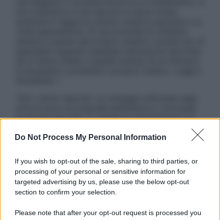
una diagnosi o la prescrizione di un trattamento, e
non intendono e non devono in alcun modo
sostituire il rapporto diretto medico-paziente o la
visita specialistica. Si raccomanda di chiedere
sempre il parere del proprio medico curante e/o di
specialisti riguardo qualsiasi indicazione riportata.
Se si hanno dubbi o quesiti sull’uso di un farmaco
è necessario contattare il proprio medico. Leggi il
Disclaimer »
Tutti i diritti riservati. Le immagini utilizzate negli
articoli sono di proprietà dell’editore o concesse
in licenza per l’uso. È vietata la riproduzione non
autorizzata.
Do Not Process My Personal Information
If you wish to opt-out of the sale, sharing to third parties, or
Informativa
processing of your personal or sensitive information for
Privacy Policy
targeted advertising by us, please use the below opt-out
Cookie Policy
section to confirm your selection.
Note Legali
Preferenze Privacy
Please note that after your opt-out request is processed you