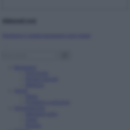
Abbonati ora!
Starbene ti regala benessere ogni mese!
Benessere
Psicologia
Rimedi naturali
Bellezza
Salute
News
Problemi e soluzioni
Alimentazione
Mangiare sano
Diete
Ricette