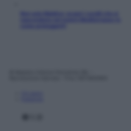
Non solo Maldive: scopri i coralli che si
nascondono nel nostro Mediterraneo (e
come proteggerli)
© Belpietro Edizioni Periodiche SRL –
Riproduzione riservata – P.Iva 13673600964
Chi siamo
Pubblicità
Facebook
X
Instagram