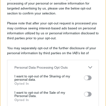
Privacy Policy
processing of your personal or sensitive information for
Cookie Policy
targeted advertising by us, please use the below opt-out
Note Legali
section to confirm your selection.
Preferenze Privacy
Please note that after your opt-out request is processed you
may continue seeing interest-based ads based on personal
information utilized by us or personal information disclosed to
third parties prior to your opt-out.
You may separately opt-out of the further disclosure of your
personal information by third parties on the IAB’s list of
downstream participants.
Personal Data Processing Opt Outs
This information may also be disclosed by us to third parties
on the IAB’s List of Downstream Participants that may further
I want to opt-out of the Sharing of my
disclose it to other third parties.
personal data.
Opted In
Please note that this website/app uses one or more Google
services and may gather and store information including but
I want to opt-out of the Sale of my
Personal Data.
not limited to your visit or usage behaviour. You may click to
Opted In
grant or deny consent to Google and its third-party tags to