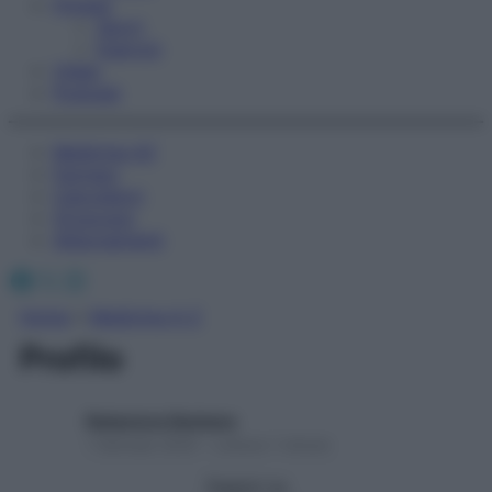
Fitness
Sport
Esercizi
Video
Podcast
Medicina AZ
Farmaci
Calcolatori
Oroscopo
Abbonamenti
Facebook
X
Instagram
Home
»
Medicina A-Z
Profilo
Redazione Starbene
1 Gennaio 2025 – Lettura 1 minuto
Seguici su