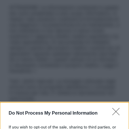
ATTENZIONE: Le informazioni contenute in questo
sito sono presentate a solo scopo informativo, in
nessun caso possono costituire la formulazione di
una diagnosi o la prescrizione di un trattamento, e
non intendono e non devono in alcun modo
sostituire il rapporto diretto medico-paziente o la
visita specialistica. Si raccomanda di chiedere
sempre il parere del proprio medico curante e/o di
specialisti riguardo qualsiasi indicazione riportata.
Se si hanno dubbi o quesiti sull’uso di un farmaco
è necessario contattare il proprio medico. Leggi il
Disclaimer »
Tutti i diritti riservati. Le immagini utilizzate negli
articoli sono di proprietà dell’editore o concesse
in licenza per l’uso. È vietata la riproduzione non
autorizzata.
Do Not Process My Personal Information
Informativa
If you wish to opt-out of the sale, sharing to third parties, or