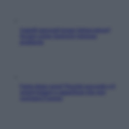
Capelli spezzati lungo l’attaccatura?
Scopri come risolvere l’annoso
problema
Fame dopo cena? Perché succede e 6
snack leggeri e appetitosi che non
rovinano il sonno