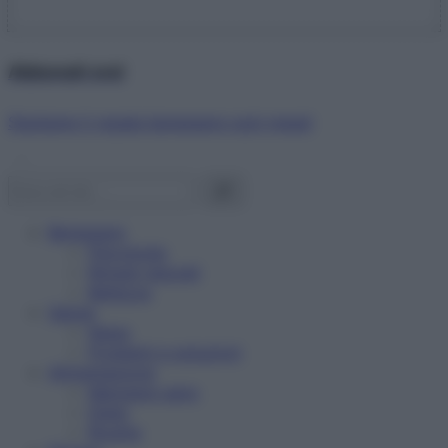
Abbonati ora!
Starbene ti regala benessere ogni mese!
Benessere
Psicologia
Rimedi naturali
Bellezza
Salute
News
Problemi e soluzioni
Alimentazione
Mangiare sano
Diete
Ricette