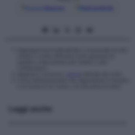
Google
Discover
Fonti preferite
Aggregazione longitudinale o trasversale di dati
medici, a volte utilizzata come garanzia di
qualità o risarcimento per medici o altri
collaboratori.
Sagoma o contorno,
visione
laterale del volto.
Curva bidimensionale che rappresenta il margine
o la forma di un corpo o di una parte di esso.
Leggi anche