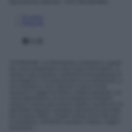
Riproduzione riservata – P.Iva 13673600964
Chi siamo
Pubblicità
Facebook
X
Instagram
ATTENZIONE: Le informazioni contenute in questo
sito sono presentate a solo scopo informativo, in
nessun caso possono costituire la formulazione di
una diagnosi o la prescrizione di un trattamento, e
non intendono e non devono in alcun modo
sostituire il rapporto diretto medico-paziente o la
visita specialistica. Si raccomanda di chiedere
sempre il parere del proprio medico curante e/o di
specialisti riguardo qualsiasi indicazione riportata.
Se si hanno dubbi o quesiti sull’uso di un farmaco
è necessario contattare il proprio medico. Leggi il
Disclaimer »