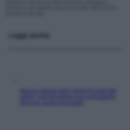
Pressione venosa portale
Pressione sanguigna
all’interno del sistema venoso portale, detta anche
pressione portale
.
Leggi anche
Doccia, lavarsi tutti i giorni fa male alla
pelle? I miti da sfatare per proteggerla
davvero senza stressarla