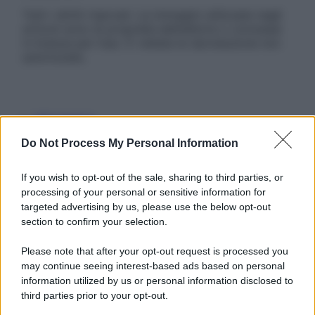
Tutti i diritti riservati. Le immagini utilizzate negli
articoli sono di proprietà dell’editore o concesse
in licenza per l’uso. È vietata la riproduzione non
autorizzata.
Informativa
Privacy Policy
Do Not Process My Personal Information
Cookie Policy
Note Legali
Preferenze Privacy
If you wish to opt-out of the sale, sharing to third parties, or
processing of your personal or sensitive information for
targeted advertising by us, please use the below opt-out
section to confirm your selection.
Please note that after your opt-out request is processed you
may continue seeing interest-based ads based on personal
information utilized by us or personal information disclosed to
third parties prior to your opt-out.