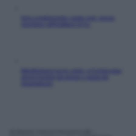
Aria condizionata: usala così, senza
rischiare raffreddore & Co.
Mindfulness tra le vette: a Cortina due
giorni lontani da stress e ansia da
smartphone
© Belpietro Edizioni Periodiche SRL –