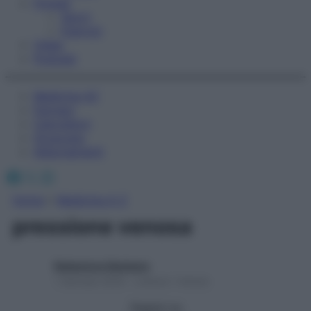
Fitness
Sport
Esercizi
Video
Podcast
Medicina AZ
Farmaci
Calcolatori
Oroscopo
Abbonamenti
Facebook
X
Instagram
Home
»
Medicina A-Z
pressione venosa
Redazione Starbene
1 Gennaio 2025 – Lettura 1 minuto
Seguici su