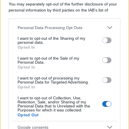
You may separately opt-out of the further disclosure of your
personal information by third parties on the IAB’s list of
downstream participants.
Personal Data Processing Opt Outs
This information may also be disclosed by us to third parties
on the IAB’s List of Downstream Participants that may further
I want to opt-out of the Sharing of my
disclose it to other third parties.
personal data.
Opted In
Please note that this website/app uses one or more Google
services and may gather and store information including but
I want to opt-out of the Sale of my
Personal Data.
not limited to your visit or usage behaviour. You may click to
Opted In
grant or deny consent to Google and its third-party tags to
use your data for below specified purposes in below Google
I want to opt-out of processing my
consent section.
Personal Data for Targeted Advertising.
Opted In
I want to opt-out of Collection, Use,
Retention, Sale, and/or Sharing of my
Personal Data that Is Unrelated with the
Purposes for which it was collected.
Opted Out
Google consents