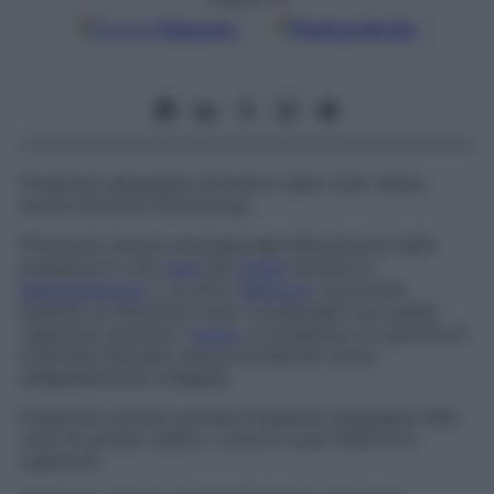
Google
Discover
Fonti preferite
Pressione sanguigna all’interno delle vene. Detta
anche
tensione intravenosa
.
Pressione venosa ambulatoriale
Misurazione della
pressione in una
vena
del
piede
durante la
deambulazione
o un altro
esercizio
muscolare.
Quando le rilevazioni sono comparabili con quelle
registrate durante il
sonno
, la presenza e la gravità di
eventuali disordini venosi prossimali vanno
adeguatamente indagate.
Pressione venosa centrale
Pressione sanguigna nelle
vene di grosso calibro, come le cave inferiore e
superiore.