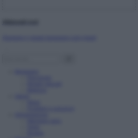
Abbonati ora!
Starbene ti regala benessere ogni mese!
Benessere
Psicologia
Rimedi naturali
Bellezza
Salute
News
Problemi e soluzioni
Alimentazione
Mangiare sano
Diete
Ricette