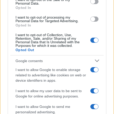
Personal Data.
not limited to your visit or usage behaviour. You may click to
Opted In
grant or deny consent to Google and its third-party tags to
use your data for below specified purposes in below Google
I want to opt-out of processing my
consent section.
Personal Data for Targeted Advertising.
Opted In
I want to opt-out of Collection, Use,
Retention, Sale, and/or Sharing of my
Personal Data that Is Unrelated with the
Purposes for which it was collected.
Opted Out
Google consents
I want to allow Google to enable storage
related to advertising like cookies on web or
device identifiers in apps.
I want to allow my user data to be sent to
Google for online advertising purposes.
I want to allow Google to send me
personalized advertising.