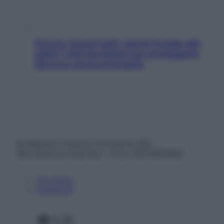
Doccia, lavarsi tutti i giorni fa male alla
pelle? I miti da sfatare per proteggerla
davvero senza stressarla
© Belpietro Edizioni Periodiche SRL –
Riproduzione riservata – P.Iva 13673600964
Chi siamo
Pubblicità
Facebook
X
Instagram