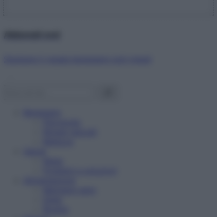
Abbonati ora!
Starbene ti regala benessere ogni mese!
Benessere
Psicologia
Rimedi naturali
Bellezza
Salute
News
Problemi e soluzioni
Alimentazione
Mangiare sano
Diete
Ricette