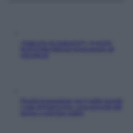
«Oggi che se magnamo?»: 4 ricette
facili di Max Mariola senza pesare gli
ingredienti
Perché la pressione con il caldo scende
e sale all’improvviso: cosa succede alle
donne e cosa fare subito