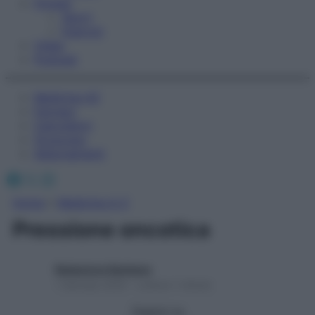
Fitness
Sport
Esercizi
Video
Podcast
Medicina AZ
Farmaci
Calcolatori
Oroscopo
Abbonamenti
Facebook
X
Instagram
Home
»
Medicina A-Z
Pressione oncotica
Redazione Starbene
1 Gennaio 2025 – Lettura 1 minuto
Seguici su