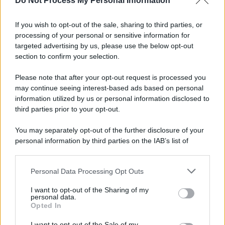
Do Not Process My Personal Information
Informativa
Privacy Policy
If you wish to opt-out of the sale, sharing to third parties, or
Cookie Policy
processing of your personal or sensitive information for
Note Legali
targeted advertising by us, please use the below opt-out
Preferenze Privacy
section to confirm your selection.
Please note that after your opt-out request is processed you
may continue seeing interest-based ads based on personal
information utilized by us or personal information disclosed to
third parties prior to your opt-out.
You may separately opt-out of the further disclosure of your
personal information by third parties on the IAB’s list of
downstream participants.
Personal Data Processing Opt Outs
This information may also be disclosed by us to third parties
on the IAB’s List of Downstream Participants that may further
I want to opt-out of the Sharing of my
disclose it to other third parties.
personal data.
Opted In
Please note that this website/app uses one or more Google
services and may gather and store information including but
I want to opt-out of the Sale of my