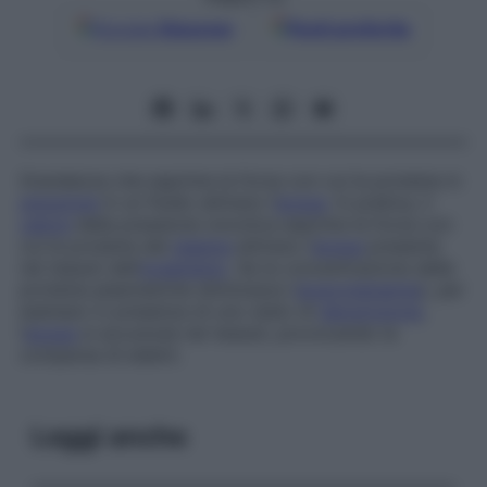
Google
Discover
Fonti preferite
Grandezza che esprime la forza con cui le proteine in
soluzione
in un fluido attirano l’
acqua
. In pratica, il
valore
della pressione oncotica esprime la forza con
cui le proteine del
plasma
attirano l’
acqua
presente
nei tessuti dell’
organismo
. Se la concentrazione delle
proteine plasmatiche diminuisce (
ipoproteinemia
), per
esempio in presenza di uno stato di
denutrizione
,
l’
acqua
si accumula nei tessuti, provocando la
comparsa di edemi.
Leggi anche