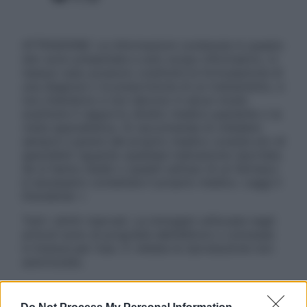
ATTENZIONE: Le informazioni contenute in questo
sito sono presentate a solo scopo informativo, in
nessun caso possono costituire la formulazione di
una diagnosi o la prescrizione di un trattamento, e
non intendono e non devono in alcun modo
sostituire il rapporto diretto medico-paziente o la
visita specialistica. Si raccomanda di chiedere
sempre il parere del proprio medico curante e/o di
specialisti riguardo qualsiasi indicazione riportata.
Se si hanno dubbi o quesiti sull’uso di un farmaco
è necessario contattare il proprio medico. Leggi il
Disclaimer »
Tutti i diritti riservati. Le immagini utilizzate negli
articoli sono di proprietà dell’editore o concesse
in licenza per l’uso. È vietata la riproduzione non
autorizzata.