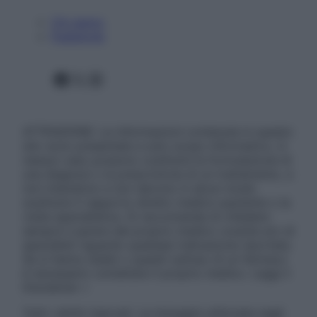
Chi siamo
Pubblicità
Facebook
X
Instagram
ATTENZIONE: Le informazioni contenute in questo
sito sono presentate a solo scopo informativo, in
nessun caso possono costituire la formulazione di
una diagnosi o la prescrizione di un trattamento, e
non intendono e non devono in alcun modo
sostituire il rapporto diretto medico-paziente o la
visita specialistica. Si raccomanda di chiedere
sempre il parere del proprio medico curante e/o di
specialisti riguardo qualsiasi indicazione riportata.
Se si hanno dubbi o quesiti sull’uso di un farmaco
è necessario contattare il proprio medico. Leggi il
Disclaimer »
Tutti i diritti riservati. Le immagini utilizzate negli