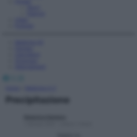
Fitness
Sport
Esercizi
Video
Podcast
Medicina AZ
Farmaci
Calcolatori
Oroscopo
Abbonamenti
Facebook
X
Instagram
Home
»
Medicina A-Z
Precipitazione
Redazione Starbene
1 Gennaio 2025 – Lettura 1 minuto
Seguici su