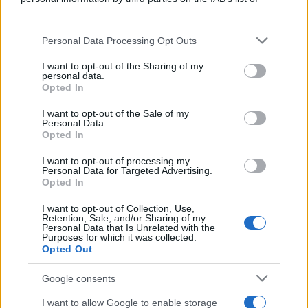
downstream participants.
Personal Data Processing Opt Outs
This information may also be disclosed by us to third parties
on the IAB’s List of Downstream Participants that may further
I want to opt-out of the Sharing of my
disclose it to other third parties.
personal data.
Opted In
Please note that this website/app uses one or more Google
services and may gather and store information including but
I want to opt-out of the Sale of my
Personal Data.
not limited to your visit or usage behaviour. You may click to
Opted In
grant or deny consent to Google and its third-party tags to
use your data for below specified purposes in below Google
I want to opt-out of processing my
consent section.
Personal Data for Targeted Advertising.
Opted In
I want to opt-out of Collection, Use,
Retention, Sale, and/or Sharing of my
Personal Data that Is Unrelated with the
Purposes for which it was collected.
Opted Out
Google consents
I want to allow Google to enable storage