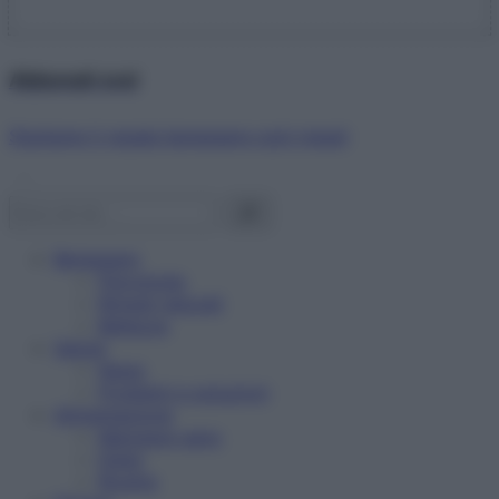
Abbonati ora!
Starbene ti regala benessere ogni mese!
Benessere
Psicologia
Rimedi naturali
Bellezza
Salute
News
Problemi e soluzioni
Alimentazione
Mangiare sano
Diete
Ricette