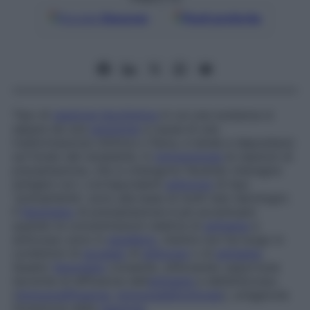
Google
Discover
Fonti preferite
Tipo di
reazione
biochimica
in cui una sostanza si
separa da una
soluzione
a causa di una
trasformazione chimica o fisica, e tende a depositarsi
sul fondo del recipiente. In
immunologia
le reazioni di
precipitazione, che si ottengono facendo interagire
antigeni con i corrispondenti
anticorpi
di tipo
“precipitante”, sono alla base di molti test sierologici.
Il
fenomeno
di precipitazione è più accentuato
quando le concentrazioni relative di
antigene
e
anticorpo sono in
equilibrio
, mentre non ha luogo in
condizioni di
eccesso
di
anticorpi
o di
antigene
.
Questo
fenomeno
consente, utilizzando opportune
tecniche di diffusione dell’
antigene
e dell’anticorpo
(
immunodiffusione
,
immunoelettroforesi
), un’agevole
titolazione della
reazione
.