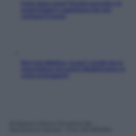
Fame dopo cena? Perché succede e 6
snack leggeri e appetitosi che non
rovinano il sonno
Non solo Maldive: scopri i coralli che si
nascondono nel nostro Mediterraneo (e
come proteggerli)
© Belpietro Edizioni Periodiche SRL –
Riproduzione riservata – P.Iva 13673600964