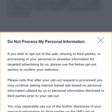
articoli sono di proprietà dell’editore o concesse
in licenza per l’uso. È vietata la riproduzione non
autorizzata.
Informativa
Privacy Policy
Do Not Process My Personal Information
Cookie Policy
Note Legali
If you wish to opt-out of the sale, sharing to third parties, or
Preferenze Privacy
processing of your personal or sensitive information for
targeted advertising by us, please use the below opt-out
section to confirm your selection.
Please note that after your opt-out request is processed you
may continue seeing interest-based ads based on personal
information utilized by us or personal information disclosed to
third parties prior to your opt-out.
You may separately opt-out of the further disclosure of your
personal information by third parties on the IAB’s list of