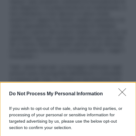
nessun caso possono costituire la formulazione di
una diagnosi o la prescrizione di un trattamento, e
non intendono e non devono in alcun modo
sostituire il rapporto diretto medico-paziente o la
visita specialistica. Si raccomanda di chiedere
sempre il parere del proprio medico curante e/o di
specialisti riguardo qualsiasi indicazione riportata.
Se si hanno dubbi o quesiti sull’uso di un farmaco
è necessario contattare il proprio medico. Leggi il
Disclaimer »
Tutti i diritti riservati. Le immagini utilizzate negli
articoli sono di proprietà dell’editore o concesse
in licenza per l’uso. È vietata la riproduzione non
autorizzata.
Do Not Process My Personal Information
If you wish to opt-out of the sale, sharing to third parties, or
Informativa
processing of your personal or sensitive information for
Privacy Policy
targeted advertising by us, please use the below opt-out
Cookie Policy
section to confirm your selection.
Note Legali