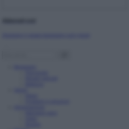
Abbonati ora!
Starbene ti regala benessere ogni mese!
Benessere
Psicologia
Rimedi naturali
Bellezza
Salute
News
Problemi e soluzioni
Alimentazione
Mangiare sano
Diete
Ricette