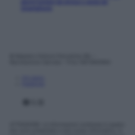
giorni lontani da stress e ansia da
smartphone
© Belpietro Edizioni Periodiche SRL –
Riproduzione riservata – P.Iva 13673600964
Chi siamo
Pubblicità
Facebook
X
Instagram
ATTENZIONE: Le informazioni contenute in questo
sito sono presentate a solo scopo informativo, in