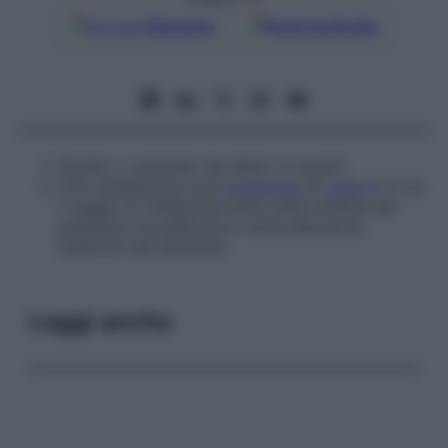
Google
Discover
Fonti preferite
Diretto o orientato da dietro in avanti.
Che caratterizza una
proiezione
di
raggi X
in cui
il raggio di radiazione entra nella schiena del
paziente e la pellicola è vicina alla parte
anteriore del paziente.
Leggi anche