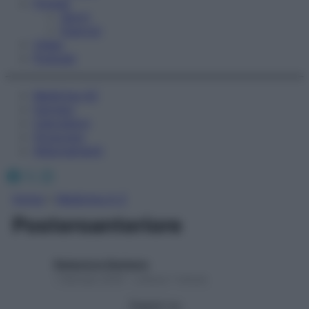
Fitness
Sport
Esercizi
Video
Podcast
Medicina AZ
Farmaci
Calcolatori
Oroscopo
Abbonamenti
Facebook
X
Instagram
Home
»
Medicina A-Z
Posteroanteriore
Redazione Starbene
1 Gennaio 2025 – Lettura 1 minuto
Seguici su