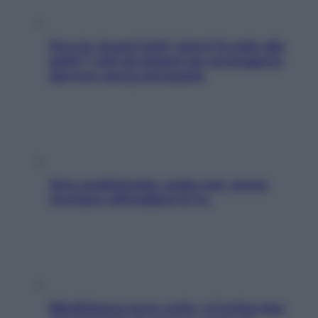
Doccia, lavarsi tutti i giorni fa male alla
pelle? I miti da sfatare per proteggerla
davvero senza stressarla
Aria condizionata: usala così, senza
rischiare raffreddore & Co.
Mindfulness tra le vette: a Cortina due