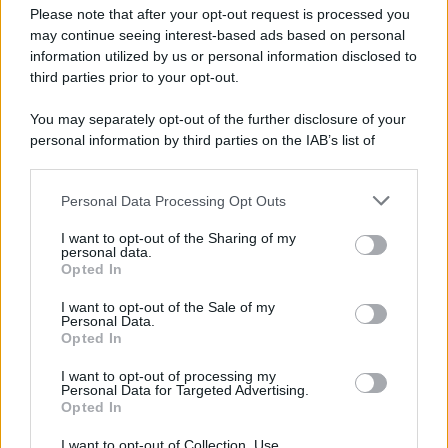
Preferenze Privacy
Please note that after your opt-out request is processed you
may continue seeing interest-based ads based on personal
information utilized by us or personal information disclosed to
third parties prior to your opt-out.
You may separately opt-out of the further disclosure of your
personal information by third parties on the IAB’s list of
downstream participants.
Personal Data Processing Opt Outs
This information may also be disclosed by us to third parties
on the IAB’s List of Downstream Participants that may further
I want to opt-out of the Sharing of my
disclose it to other third parties.
personal data.
Opted In
Please note that this website/app uses one or more Google
services and may gather and store information including but
I want to opt-out of the Sale of my
Personal Data.
not limited to your visit or usage behaviour. You may click to
Opted In
grant or deny consent to Google and its third-party tags to
use your data for below specified purposes in below Google
I want to opt-out of processing my
consent section.
Personal Data for Targeted Advertising.
Opted In
I want to opt-out of Collection, Use,