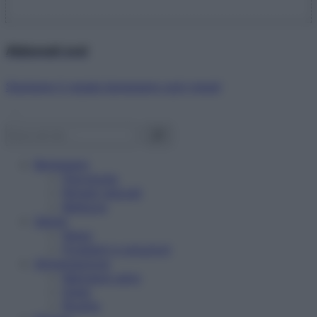
Abbonati ora!
Starbene ti regala benessere ogni mese!
Benessere
Psicologia
Rimedi naturali
Bellezza
Salute
News
Problemi e soluzioni
Alimentazione
Mangiare sano
Diete
Ricette