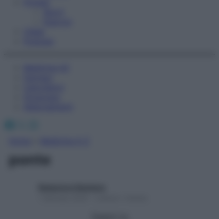
Fitness
Sport
Esercizi
Video
Podcast
Medicina AZ
Farmaci
Calcolatori
Oroscopo
Abbonamenti
Facebook
X
Instagram
Home
»
Medicina A-Z
ponte
Redazione Starbene
1 Gennaio 2025 – Lettura 1 minuto
Seguici su