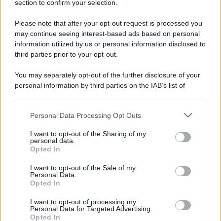
section to confirm your selection.
Please note that after your opt-out request is processed you
may continue seeing interest-based ads based on personal
information utilized by us or personal information disclosed to
third parties prior to your opt-out.
You may separately opt-out of the further disclosure of your
personal information by third parties on the IAB’s list of
downstream participants.
Personal Data Processing Opt Outs
This information may also be disclosed by us to third parties
on the IAB’s List of Downstream Participants that may further
I want to opt-out of the Sharing of my
disclose it to other third parties.
personal data.
Opted In
Please note that this website/app uses one or more Google
services and may gather and store information including but
I want to opt-out of the Sale of my
Personal Data.
not limited to your visit or usage behaviour. You may click to
Opted In
grant or deny consent to Google and its third-party tags to
use your data for below specified purposes in below Google
I want to opt-out of processing my
consent section.
Personal Data for Targeted Advertising.
Opted In