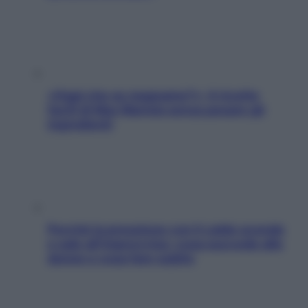
«Oggi che se magnamo?»: 4 ricette
facili di Max Mariola senza pesare gli
ingredienti
Perché la pressione con il caldo scende
e sale all’improvviso: cosa succede alle
donne e cosa fare subito