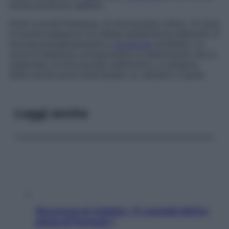
anche
ponticolo epatico
.
Ponti crociati
Presenza, al microscopio ottico, di zone
di stretta adesione tra cellule epidermiche adiacenti. È
dovuta prevalentemente a
retrazione
artefatta. Le
zone di adesione corrispondono ai desmosomi che si
osservano al microscopio elettronico, e vengono
dette anche
ponti intercellulari (o cellulari
) e
spine
.
Leggi anche
Sicurezza al volante: i 5 consigli dell’ex
pilota di Formula 1