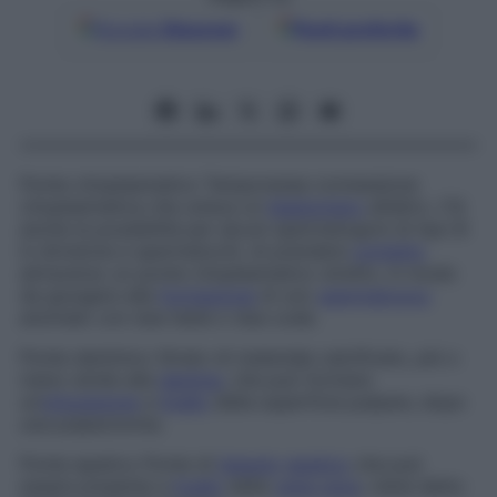
Google
Discover
Fonti preferite
Ponte citoplasmatico
Temporanea connessione
citoplasmatica che unisce un
blastomero
all’altro. C’è
anche la possibilità per alcuni spermatogoni di tipo B
in divisione e spermatociti, di prendere
contatto
attraverso un ponte citoplasmatico stretto, in modo
da giungere alla
formazione
di uno
spermatozoo
anomalo con due teste o due code.
Ponte dentinico
Strato di materiale calcificato, più o
meno simile alla
dentina
, che può formare
un’
otturazione
a
livello
della superficie pulpare, dopo
una pulpectomia.
Ponte epatico
Ponte di
tessuto
epatico
che può
essere presente a
livello
della
vena cava
; viene detto