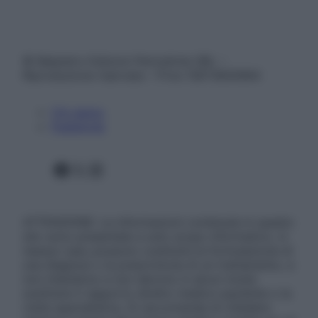
© Belpietro Edizioni Periodiche SRL –
Riproduzione riservata – P.Iva 13673600964
Chi siamo
Pubblicità
Facebook
X
Instagram
ATTENZIONE: Le informazioni contenute in questo
sito sono presentate a solo scopo informativo, in
nessun caso possono costituire la formulazione di
una diagnosi o la prescrizione di un trattamento, e
non intendono e non devono in alcun modo
sostituire il rapporto diretto medico-paziente o la
visita specialistica. Si raccomanda di chiedere