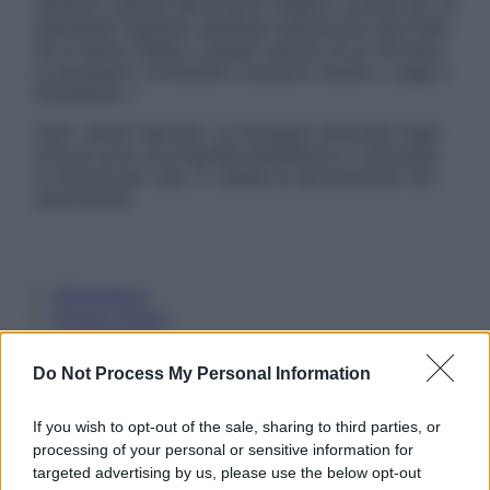
sempre il parere del proprio medico curante e/o di
specialisti riguardo qualsiasi indicazione riportata.
Se si hanno dubbi o quesiti sull’uso di un farmaco
è necessario contattare il proprio medico. Leggi il
Disclaimer »
Tutti i diritti riservati. Le immagini utilizzate negli
articoli sono di proprietà dell’editore o concesse
in licenza per l’uso. È vietata la riproduzione non
autorizzata.
Informativa
Privacy Policy
Cookie Policy
Note Legali
Do Not Process My Personal Information
Preferenze Privacy
If you wish to opt-out of the sale, sharing to third parties, or
processing of your personal or sensitive information for
targeted advertising by us, please use the below opt-out