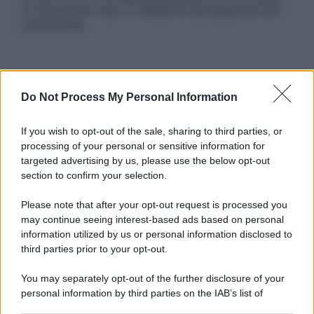
in licenza per l’uso. È vietata la riproduzione non
autorizzata.
Informativa
Do Not Process My Personal Information
Privacy Policy
Cookie Policy
Note Legali
If you wish to opt-out of the sale, sharing to third parties, or
Preferenze Privacy
processing of your personal or sensitive information for
targeted advertising by us, please use the below opt-out
section to confirm your selection.
Please note that after your opt-out request is processed you
may continue seeing interest-based ads based on personal
information utilized by us or personal information disclosed to
third parties prior to your opt-out.
You may separately opt-out of the further disclosure of your
personal information by third parties on the IAB’s list of
downstream participants.