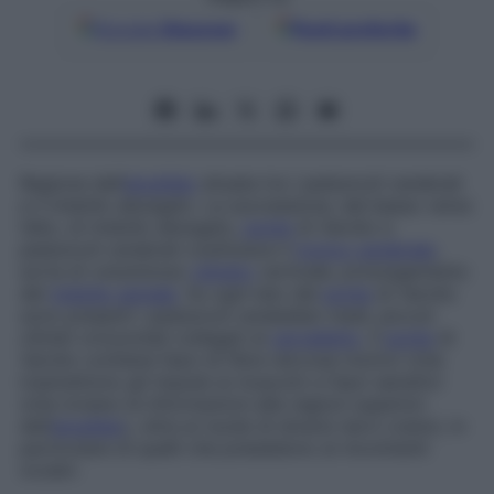
Google
Discover
Fonti preferite
Regione dell’
encefalo
situata tra i peduncoli cerebrali
e il midollo allungato. La successione, dal basso verso
l’alto, di midollo allungato,
ponte
di Varolio e
peduncoli cerebrali costituisce il
tronco cerebrale
,
sorta di voluminoso
cilindro
verticale, prolungamento
del
midollo spinale
. Su ogni lato del
ponte
di Varolio
sono presenti i peduncoli cerebellari medi, piccoli
cilindri orizzontali collegati al
cervelletto
. Il
ponte
di
Varolio contiene fasci di fibre nervose motrici (che
trasmettono gli impulsi ai muscoli) e fasci sensitivi
(che inviano le informazioni alle regioni superiori
dell’
encefalo
), oltre ai nuclei di diversi nervi cranici, in
particolare di quelli che presiedono ai movimenti
oculari.