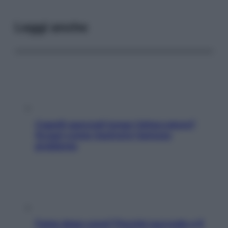
Leggi anche
Capelli spezzati lungo l’attaccatura?
Scopri come risolvere l’annoso
problema
Fame dopo cena? Perché succede e 6