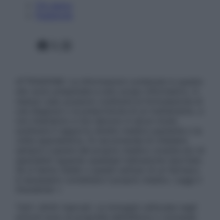
Chi siamo
Pubblicità
Facebook
X
Instagram
ATTENZIONE: Le informazioni contenute in questo
sito sono presentate a solo scopo informativo, in
nessun caso possono costituire la formulazione di
una diagnosi o la prescrizione di un trattamento, e
non intendono e non devono in alcun modo
sostituire il rapporto diretto medico-paziente o la
visita specialistica. Si raccomanda di chiedere
sempre il parere del proprio medico curante e/o di
specialisti riguardo qualsiasi indicazione riportata.
Se si hanno dubbi o quesiti sull’uso di un farmaco
è necessario contattare il proprio medico. Leggi il
Disclaimer »
Tutti i diritti riservati. Le immagini utilizzate negli
articoli sono di proprietà dell’editore o concesse