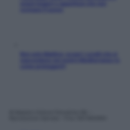
snack leggeri e appetitosi che non
rovinano il sonno
Non solo Maldive: scopri i coralli che si
nascondono nel nostro Mediterraneo (e
come proteggerli)
© Belpietro Edizioni Periodiche SRL –
Riproduzione riservata – P.Iva 13673600964