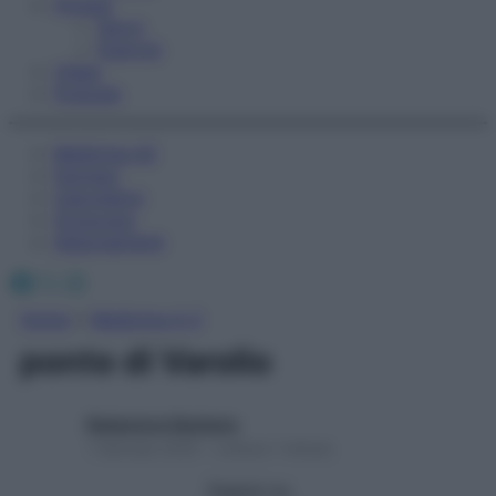
Fitness
Sport
Esercizi
Video
Podcast
Medicina AZ
Farmaci
Calcolatori
Oroscopo
Abbonamenti
Facebook
X
Instagram
Home
»
Medicina A-Z
ponte di Varolio
Redazione Starbene
1 Gennaio 2025 – Lettura 1 minuto
Seguici su