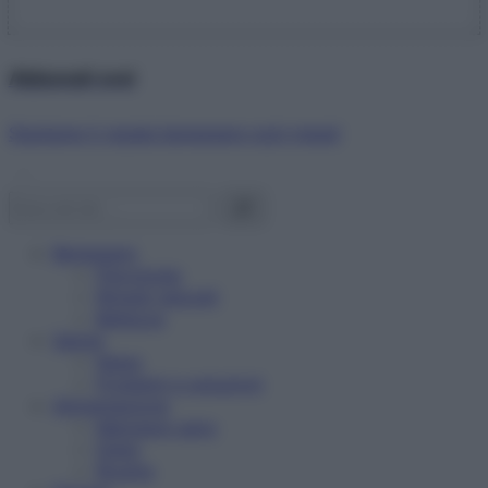
Abbonati ora!
Starbene ti regala benessere ogni mese!
Benessere
Psicologia
Rimedi naturali
Bellezza
Salute
News
Problemi e soluzioni
Alimentazione
Mangiare sano
Diete
Ricette