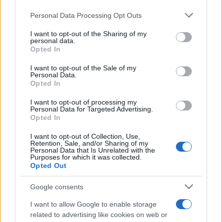
Personal Data Processing Opt Outs
This information may also be disclosed by us to third parties
on the IAB’s List of Downstream Participants that may further
I want to opt-out of the Sharing of my
disclose it to other third parties.
personal data.
Opted In
Please note that this website/app uses one or more Google
services and may gather and store information including but
I want to opt-out of the Sale of my
Personal Data.
not limited to your visit or usage behaviour. You may click to
Opted In
grant or deny consent to Google and its third-party tags to
use your data for below specified purposes in below Google
I want to opt-out of processing my
consent section.
Personal Data for Targeted Advertising.
Opted In
I want to opt-out of Collection, Use,
Retention, Sale, and/or Sharing of my
Personal Data that Is Unrelated with the
Purposes for which it was collected.
Opted Out
Google consents
I want to allow Google to enable storage
related to advertising like cookies on web or