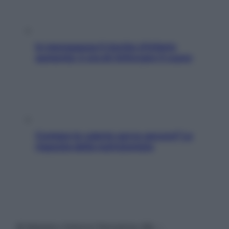
In menopausa il rischio d’infarto
aumenta: è ora di rinforzare il cuore
Contare le calorie serve ancora? La
risposta della nutrizionista
© Belpietro Edizioni Periodiche SRL –