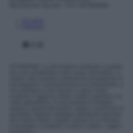
Riproduzione riservata – P.Iva 13673600964
Chi siamo
Pubblicità
Facebook
X
Instagram
ATTENZIONE: Le informazioni contenute in questo
sito sono presentate a solo scopo informativo, in
nessun caso possono costituire la formulazione di
una diagnosi o la prescrizione di un trattamento, e
non intendono e non devono in alcun modo
sostituire il rapporto diretto medico-paziente o la
visita specialistica. Si raccomanda di chiedere
sempre il parere del proprio medico curante e/o di
specialisti riguardo qualsiasi indicazione riportata.
Se si hanno dubbi o quesiti sull’uso di un farmaco
è necessario contattare il proprio medico. Leggi il
Disclaimer »