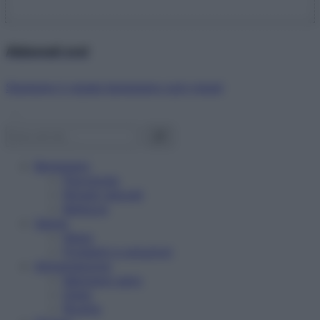
Abbonati ora!
Starbene ti regala benessere ogni mese!
Benessere
Psicologia
Rimedi naturali
Bellezza
Salute
News
Problemi e soluzioni
Alimentazione
Mangiare sano
Diete
Ricette