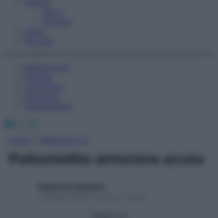
Fitness
Sport
Esercizi
Video
Podcast
Medicina AZ
Farmaci
Calcolatori
Oroscopo
Abbonamenti
Facebook
X
Instagram
Home
»
Medicina A-Z
Poliomielite anteriore acuta
Redazione Starbene
1 Gennaio 2025 – Lettura 1 minuto
Seguici su