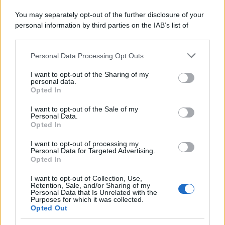
You may separately opt-out of the further disclosure of your
personal information by third parties on the IAB’s list of
downstream participants.
Personal Data Processing Opt Outs
This information may also be disclosed by us to third parties
on the IAB’s List of Downstream Participants that may further
I want to opt-out of the Sharing of my
disclose it to other third parties.
personal data.
Opted In
Please note that this website/app uses one or more Google
services and may gather and store information including but
I want to opt-out of the Sale of my
Personal Data.
not limited to your visit or usage behaviour. You may click to
Opted In
grant or deny consent to Google and its third-party tags to
use your data for below specified purposes in below Google
I want to opt-out of processing my
consent section.
Personal Data for Targeted Advertising.
Opted In
I want to opt-out of Collection, Use,
Retention, Sale, and/or Sharing of my
Personal Data that Is Unrelated with the
Purposes for which it was collected.
Opted Out