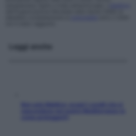
subsahariana, Egitto e India settentrionale). L’
obiettivo
dell’Organizzazione Mondiale della Sanità (OMS) di
debellare completamente la
poliomielite
entro il 2000
non è stato raggiunto.
Leggi anche
Non solo Maldive: scopri i coralli che si
nascondono nel nostro Mediterraneo (e
come proteggerli)