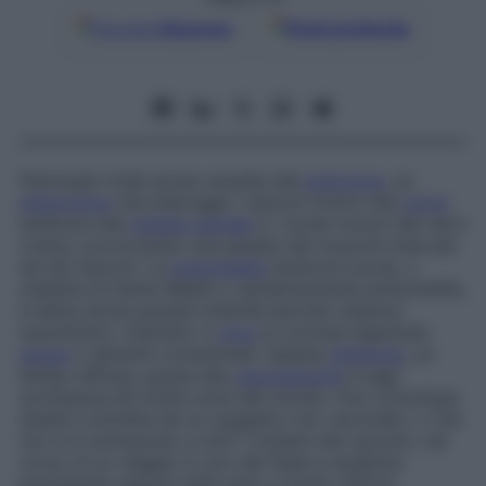
Google
Discover
Fonti preferite
Patologia virale acuta causata dal
poliovirus
, un
enterovirus
che distrugge i neuroni motori del
corno
anteriore del
midollo spinale
e i nuclei motori dei nervi
cranici, provocando una paralisi dei muscoli innervati
da tali neuroni. La
poliomielite
anteriore acuta, o
malattia di Heine-Medin o semplicemente poliomielite
,
è detta anche
paralisi infantile
perché colpisce
soprattutto i bambini. Il
virus
si contrae ingerendo
acqua
o alimenti contaminati. Questa
infezione
, un
tempo diffusa, grazie alla
vaccinazione
è oggi
scomparsa da molte zone del mondo. Può comunque
essere contratta da un soggetto non vaccinato, o che
non si è sottoposto a tutti i richiami del vaccino, nel
corso di un viaggio in uno dei Paesi a endemia
persistente oppure nelle aree a rischio (Africa