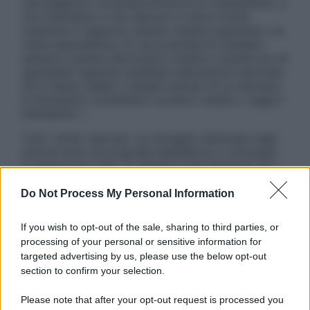
una diagnosi o la prescrizione di un trattamento, e
non intendono e non devono in alcun modo
sostituire il rapporto diretto medico-paziente o la
visita specialistica. Si raccomanda di chiedere
sempre il parere del proprio medico curante e/o di
specialisti riguardo qualsiasi indicazione riportata.
Se si hanno dubbi o quesiti sull’uso di un farmaco
è necessario contattare il proprio medico. Leggi il
Disclaimer »
Tutti i diritti riservati. Le immagini utilizzate negli
articoli sono di proprietà dell’editore o concesse
in licenza per l’uso. È vietata la riproduzione non
autorizzata.
Do Not Process My Personal Information
If you wish to opt-out of the sale, sharing to third parties, or
Informativa
processing of your personal or sensitive information for
Privacy Policy
targeted advertising by us, please use the below opt-out
Cookie Policy
section to confirm your selection.
Note Legali
Preferenze Privacy
Please note that after your opt-out request is processed you