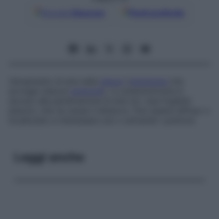
Google
Discover
Fonti preferite
Versamento di aria nella
pleura
(
membrana
che
avvolge ciascun
polmone
). Lo pneumotorace è
dovuto alla penetrazione di aria tra i due foglietti
pleurici, che ne causa il distacco. Può essere diffuso o
localizzato e interessare uno o entrambi i polmoni.
Leggi anche