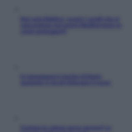
Non solo Maldive: scopri i coralli che si
nascondono nel nostro Mediterraneo (e
come proteggerli)
In menopausa il rischio d’infarto
aumenta: è ora di rinforzare il cuore
Contare le calorie serve ancora? La