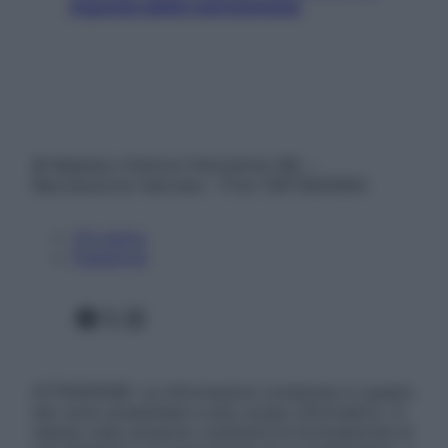
risposta della nutrizionista
© Belpietro Edizioni Periodiche SRL –
Riproduzione riservata – P.Iva 13673600964
Chi siamo
Pubblicità
Facebook
X
Instagram
ATTENZIONE: Le informazioni contenute in questo
sito sono presentate a solo scopo informativo, in
nessun caso possono costituire la formulazione di