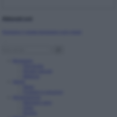
Abbonati ora!
Starbene ti regala benessere ogni mese!
Benessere
Psicologia
Rimedi naturali
Bellezza
Salute
News
Problemi e soluzioni
Alimentazione
Mangiare sano
Diete
Ricette