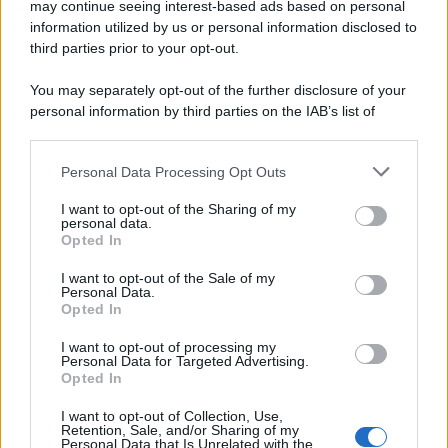
may continue seeing interest-based ads based on personal
information utilized by us or personal information disclosed to
third parties prior to your opt-out.
You may separately opt-out of the further disclosure of your
personal information by third parties on the IAB’s list of
downstream participants.
Personal Data Processing Opt Outs
This information may also be disclosed by us to third parties
on the IAB’s List of Downstream Participants that may further
I want to opt-out of the Sharing of my
disclose it to other third parties.
personal data.
Opted In
Please note that this website/app uses one or more Google
services and may gather and store information including but
I want to opt-out of the Sale of my
Personal Data.
not limited to your visit or usage behaviour. You may click to
Opted In
grant or deny consent to Google and its third-party tags to
use your data for below specified purposes in below Google
I want to opt-out of processing my
consent section.
Personal Data for Targeted Advertising.
Opted In
I want to opt-out of Collection, Use,
Retention, Sale, and/or Sharing of my
Personal Data that Is Unrelated with the