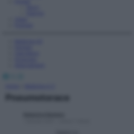
Fitness
Sport
Esercizi
Video
Podcast
Medicina AZ
Farmaci
Calcolatori
Oroscopo
Abbonamenti
Facebook
X
Instagram
Home
»
Medicina A-Z
Pneumotorace
Redazione Starbene
1 Gennaio 2025 – Lettura 1 minuto
Seguici su