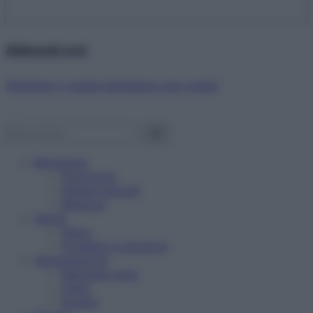
Abbonati ora!
Starbene ti regala benessere ogni mese!
Benessere
Psicologia
Rimedi naturali
Bellezza
Salute
News
Problemi e soluzioni
Alimentazione
Mangiare sano
Diete
Ricette