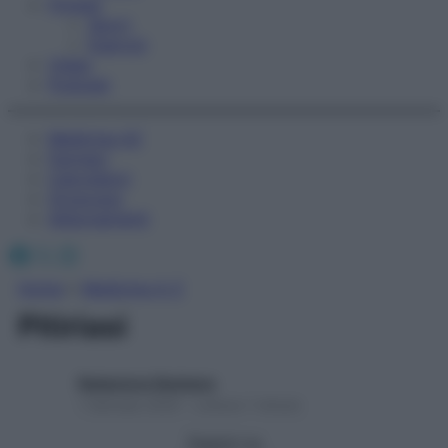
Fitness
Sport
Esercizi
Video
Podcast
Medicina AZ
Farmaci
Calcolatori
Oroscopo
Abbonamenti
Facebook
X
Instagram
Home
»
Medicina A-Z
Pitiriasi
Redazione Starbene
1 Gennaio 2025 – Lettura 1 minuto
Seguici su