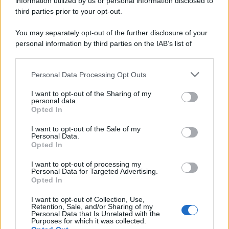
information utilized by us or personal information disclosed to
third parties prior to your opt-out.
You may separately opt-out of the further disclosure of your
personal information by third parties on the IAB’s list of
downstream participants.
Personal Data Processing Opt Outs
This information may also be disclosed by us to third parties
on the IAB’s List of Downstream Participants that may further
I want to opt-out of the Sharing of my
disclose it to other third parties.
personal data.
Opted In
Please note that this website/app uses one or more Google
services and may gather and store information including but
I want to opt-out of the Sale of my
Personal Data.
not limited to your visit or usage behaviour. You may click to
Opted In
grant or deny consent to Google and its third-party tags to
use your data for below specified purposes in below Google
I want to opt-out of processing my
consent section.
Personal Data for Targeted Advertising.
Opted In
I want to opt-out of Collection, Use,
Retention, Sale, and/or Sharing of my
Personal Data that Is Unrelated with the
Purposes for which it was collected.