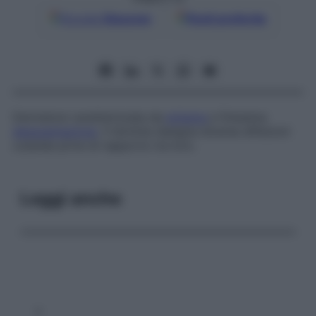
Google
Discover
Fonti preferite
Dermatosi caratterizzata da
eritema
e finissima
desquamazione
. Il termine designa diverse affezioni
cutanee prive di rapporto tra loro.
Leggi anche