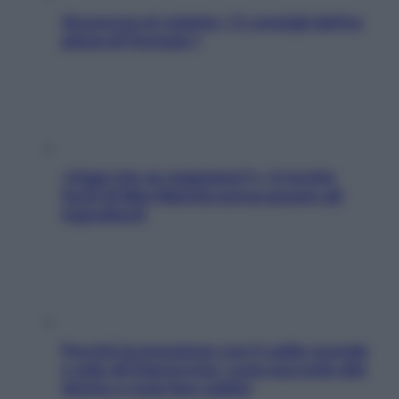
Sicurezza al volante: i 5 consigli dell’ex
pilota di Formula 1
«Oggi che se magnamo?»: 4 ricette
facili di Max Mariola senza pesare gli
ingredienti
Perché la pressione con il caldo scende
e sale all’improvviso: cosa succede alle
donne e cosa fare subito