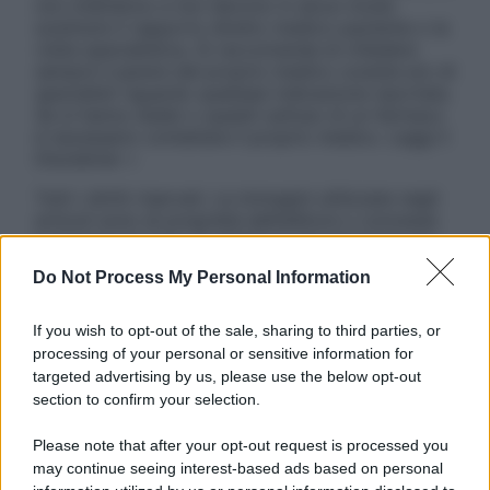
non intendono e non devono in alcun modo
sostituire il rapporto diretto medico-paziente o la
visita specialistica. Si raccomanda di chiedere
sempre il parere del proprio medico curante e/o di
specialisti riguardo qualsiasi indicazione riportata.
Se si hanno dubbi o quesiti sull’uso di un farmaco
è necessario contattare il proprio medico. Leggi il
Disclaimer »
Tutti i diritti riservati. Le immagini utilizzate negli
articoli sono di proprietà dell’editore o concesse
in licenza per l’uso. È vietata la riproduzione non
autorizzata.
Do Not Process My Personal Information
If you wish to opt-out of the sale, sharing to third parties, or
processing of your personal or sensitive information for
Informativa
targeted advertising by us, please use the below opt-out
Privacy Policy
section to confirm your selection.
Cookie Policy
Note Legali
Please note that after your opt-out request is processed you
Preferenze Privacy
may continue seeing interest-based ads based on personal