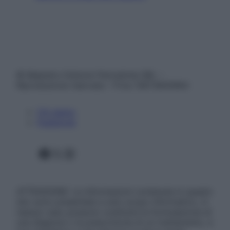
© Belpietro Edizioni Periodiche SRL –
Riproduzione riservata – P.Iva 13673600964
Chi siamo
Pubblicità
Facebook
X
Instagram
ATTENZIONE: Le informazioni contenute in questo
sito sono presentate a solo scopo informativo, in
nessun caso possono costituire la formulazione di
una diagnosi o la prescrizione di un trattamento, e