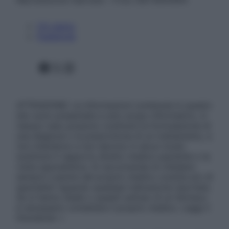
Chi siamo
Pubblicità
Facebook
X
Instagram
ATTENZIONE: Le informazioni contenute in questo
sito sono presentate a solo scopo informativo, in
nessun caso possono costituire la formulazione di
una diagnosi o la prescrizione di un trattamento, e
non intendono e non devono in alcun modo
sostituire il rapporto diretto medico-paziente o la
visita specialistica. Si raccomanda di chiedere
sempre il parere del proprio medico curante e/o di
specialisti riguardo qualsiasi indicazione riportata.
Se si hanno dubbi o quesiti sull’uso di un farmaco
è necessario contattare il proprio medico. Leggi il
Disclaimer »