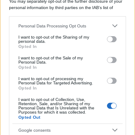
You may separately opt-out of the further disclosure of your
personal information by third parties on the IAB’s list of
downstream participants.
Personal Data Processing Opt Outs
This information may also be disclosed by us to third parties
on the IAB’s List of Downstream Participants that may further
I want to opt-out of the Sharing of my
disclose it to other third parties.
personal data.
Opted In
Please note that this website/app uses one or more Google
services and may gather and store information including but
I want to opt-out of the Sale of my
Personal Data.
not limited to your visit or usage behaviour. You may click to
Opted In
grant or deny consent to Google and its third-party tags to
use your data for below specified purposes in below Google
I want to opt-out of processing my
consent section.
Personal Data for Targeted Advertising.
Opted In
I want to opt-out of Collection, Use,
Retention, Sale, and/or Sharing of my
Personal Data that Is Unrelated with the
Purposes for which it was collected.
Opted Out
Google consents