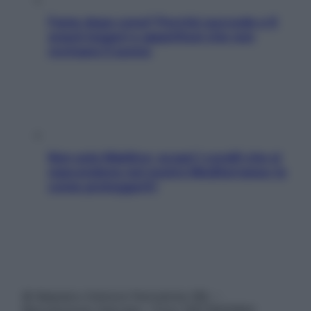
Fame dopo cena? Perché succede e 6
snack leggeri e appetitosi che non
rovinano il sonno
Non solo Maldive: scopri i coralli che si
nascondono nel nostro Mediterraneo (e
come proteggerli)
© Belpietro Edizioni Periodiche SRL –
Riproduzione riservata – P.Iva 13673600964