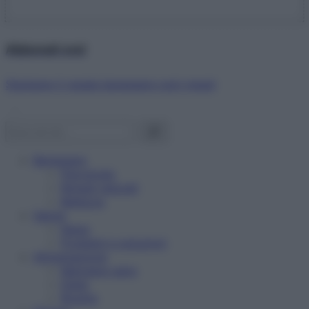
Abbonati ora!
Starbene ti regala benessere ogni mese!
Benessere
Psicologia
Rimedi naturali
Bellezza
Salute
News
Problemi e soluzioni
Alimentazione
Mangiare sano
Diete
Ricette