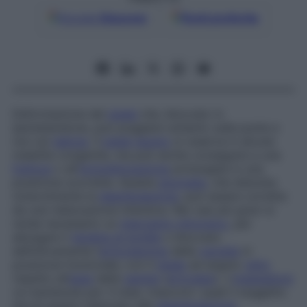
Google
Discover
Fonti preferite
Deformazione del
piede
che, bloccato in
iperestensione, può poggiare soltanto sulla punta e
non sul
tallone
. Il
piede
equino
si osserva in alcune
malattie congenite, ma può anche conseguire a una
frattura
o all’
immobilizzazione
prolungata in una
posizione scorretta. Questa
anomalia
, che disturba
notevolmente la
deambulazione
, può essere corretta
da una rieducazione intensiva. Nei casi più gravi si
rende necessario un
intervento chirurgico
, per
allungare il
tendine di Achille
o bloccare
definitivamente l’
articolazione
della
caviglia
in
posizione funzionale, con il
piede
ad angolo
retto
rispetto all’
asse
della
gamba
(
artrodesi
). L’
ingessatura
va mantenuta per 3 mesi, trascorsi i quali il soggetto
dovrà essere rieducato alla
deambulazione
,