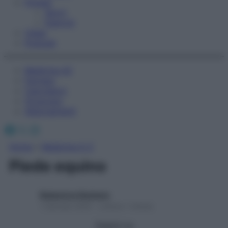
Fitness
Sport
Esercizi
Video
Podcast
Medicina AZ
Farmaci
Calcolatori
Oroscopo
Abbonamenti
Facebook
X
Instagram
Home
»
Medicina A-Z
Piede equino
Redazione Starbene
1 Gennaio 2025 – Lettura 1 minuto
Seguici su