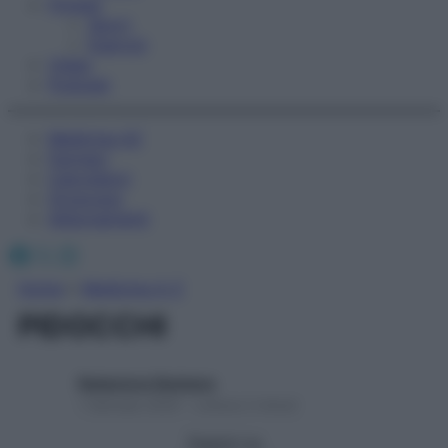
Fitness
Sport
Esercizi
Video
Podcast
Medicina AZ
Farmaci
Calcolatori
Oroscopo
Abbonamenti
Facebook
X
Instagram
Home
»
Medicina A-Z
PIDOCCHI
Redazione Starbene
1 Gennaio 2025 – Lettura 2 minuti
Seguici su