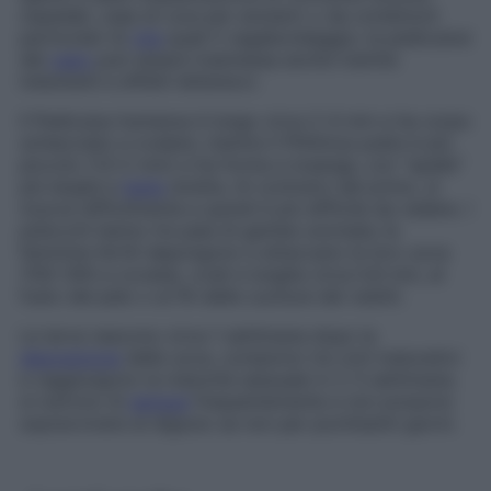
ospedali, case di cura per anziani) o da condizioni
particolari di
vita
quali il vagabondaggio; la pediculosi
del
capo
può essere trasmessa anche tramite
indumenti e effetti letterecci.
Il Pediculus humanus è lungo circa 2-4 mm e ha corpo
schiacciato e ovalare, mentre il Phthirius pubis è più
piccolo (1,5-2 mm) e ha forma a losanga, con “spalle”
più larghe e
testa
stretta. Al contrario del primo, si
muove difficilmente e quindi è più difficile da vedere. I
pidocchi hanno tre paia di gambe uncinate; le
femmine fertili depongono e attaccano le loro uova
(150-300 a covata), ovali e lunghe circa 0,8 mm, al
fusto del pelo o ai fili delle cuciture dei vestiti.
Le larve nascono circa 1 settimana dopo la
deposizione
delle uova, compiono tre cicli maturativi
e raggiungono la maturità sessuale in 2-3 settimane;
si nutrono di
sangue
frequentemente e non possono
sopravvivere al digiuno se non per pochissimi giorni.