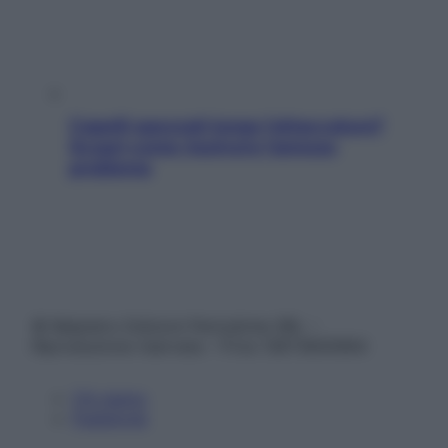
Capelli spezzati lungo l’attaccatura?
Scopri come risolvere l’annoso
problema
© Belpietro Edizioni Periodiche SRL –
Riproduzione riservata – P.Iva 13673600964
Chi siamo
Pubblicità