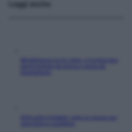
Leggi anche
Mindfulness tra le vette: a Cortina due
giorni lontani da stress e ansia da
smartphone
SOS pelle irritabile: tutte le mosse per
riportarla in equilibrio