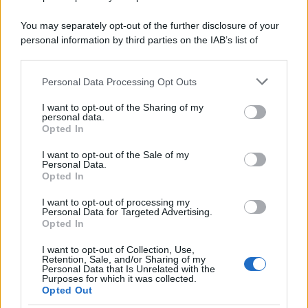
You may separately opt-out of the further disclosure of your
personal information by third parties on the IAB’s list of
downstream participants.
Personal Data Processing Opt Outs
This information may also be disclosed by us to third parties
on the IAB’s List of Downstream Participants that may further
I want to opt-out of the Sharing of my
disclose it to other third parties.
personal data.
Opted In
Please note that this website/app uses one or more Google
services and may gather and store information including but
I want to opt-out of the Sale of my
Personal Data.
not limited to your visit or usage behaviour. You may click to
Opted In
grant or deny consent to Google and its third-party tags to
use your data for below specified purposes in below Google
I want to opt-out of processing my
consent section.
Personal Data for Targeted Advertising.
Opted In
I want to opt-out of Collection, Use,
Retention, Sale, and/or Sharing of my
Personal Data that Is Unrelated with the
Purposes for which it was collected.
Opted Out