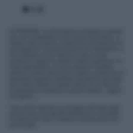
Facebook
X
Instagram
ATTENZIONE: Le informazioni contenute in questo
sito sono presentate a solo scopo informativo, in
nessun caso possono costituire la formulazione di
una diagnosi o la prescrizione di un trattamento, e
non intendono e non devono in alcun modo
sostituire il rapporto diretto medico-paziente o la
visita specialistica. Si raccomanda di chiedere
sempre il parere del proprio medico curante e/o di
specialisti riguardo qualsiasi indicazione riportata.
Se si hanno dubbi o quesiti sull’uso di un farmaco
è necessario contattare il proprio medico. Leggi il
Disclaimer »
Tutti i diritti riservati. Le immagini utilizzate negli
articoli sono di proprietà dell’editore o concesse
in licenza per l’uso. È vietata la riproduzione non
autorizzata.