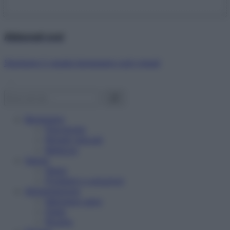
Abbonati ora!
Starbene ti regala benessere ogni mese!
Benessere
Psicologia
Rimedi naturali
Bellezza
Salute
News
Problemi e soluzioni
Alimentazione
Mangiare sano
Diete
Ricette