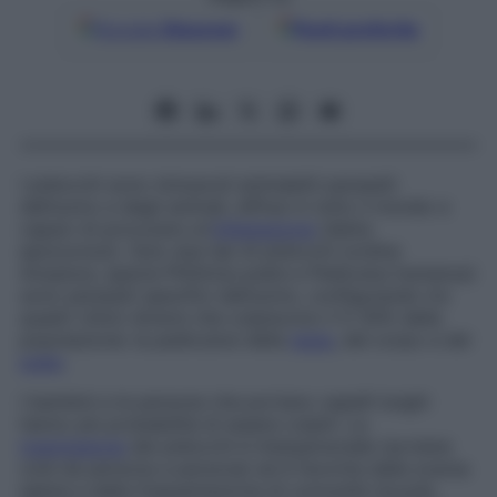
Google
Discover
Fonti preferite
I pidocchi sono minuscoli animaletti parassiti
dell’uomo e degli animali, diffusi in tutto il mondo e
capaci di procurare un’
infestazione
(detta
epizoonosi). Solo due tipi di pidocchi (ordine
Anoplura, specie Phthirius pubis e Pediculus humanus)
sono parassiti specifici dell’uomo, configurando tre
quadri clinici diversi che colpiscono il 5-30% della
popolazione: la pediculosi della
testa
, del corpo e del
pube
.
I bambini e le persone che portano capelli lunghi
hanno più probabilità di essere colpiti. La
trasmissione
dei pidocchi è interpersonale (avviene
cioè da persona a persona) ed è favorita dalla scarsa
igiene e dalla frequentazione di comunità (scuole,