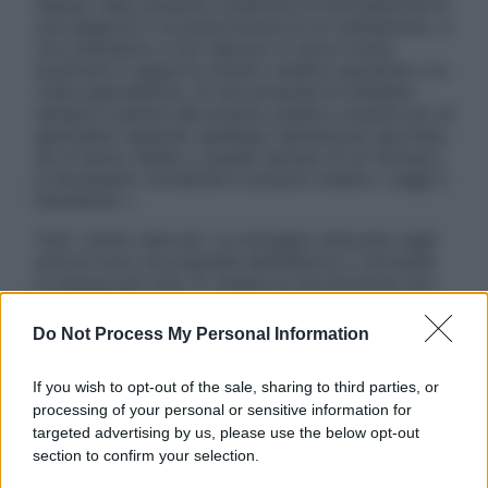
nessun caso possono costituire la formulazione di
una diagnosi o la prescrizione di un trattamento, e
non intendono e non devono in alcun modo
sostituire il rapporto diretto medico-paziente o la
visita specialistica. Si raccomanda di chiedere
sempre il parere del proprio medico curante e/o di
specialisti riguardo qualsiasi indicazione riportata.
Se si hanno dubbi o quesiti sull’uso di un farmaco
è necessario contattare il proprio medico. Leggi il
Disclaimer »
Tutti i diritti riservati. Le immagini utilizzate negli
articoli sono di proprietà dell’editore o concesse
in licenza per l’uso. È vietata la riproduzione non
autorizzata.
Do Not Process My Personal Information
If you wish to opt-out of the sale, sharing to third parties, or
Informativa
processing of your personal or sensitive information for
Privacy Policy
targeted advertising by us, please use the below opt-out
Cookie Policy
section to confirm your selection.
Note Legali