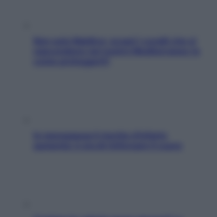
Non solo Maldive: scopri i coralli che si
nascondono nel nostro Mediterraneo (e
come proteggerli)
In menopausa il rischio d’infarto
aumenta: è ora di rinforzare il cuore