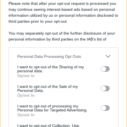
Preferenze Privacy
Please note that after your opt-out request is processed you
may continue seeing interest-based ads based on personal
information utilized by us or personal information disclosed to
third parties prior to your opt-out.
You may separately opt-out of the further disclosure of your
personal information by third parties on the IAB’s list of
downstream participants.
Personal Data Processing Opt Outs
This information may also be disclosed by us to third parties
on the IAB’s List of Downstream Participants that may further
I want to opt-out of the Sharing of my
disclose it to other third parties.
personal data.
Opted In
Please note that this website/app uses one or more Google
services and may gather and store information including but
I want to opt-out of the Sale of my
Personal Data.
not limited to your visit or usage behaviour. You may click to
Opted In
grant or deny consent to Google and its third-party tags to
use your data for below specified purposes in below Google
I want to opt-out of processing my
consent section.
Personal Data for Targeted Advertising.
Opted In
I want to opt-out of Collection, Use,