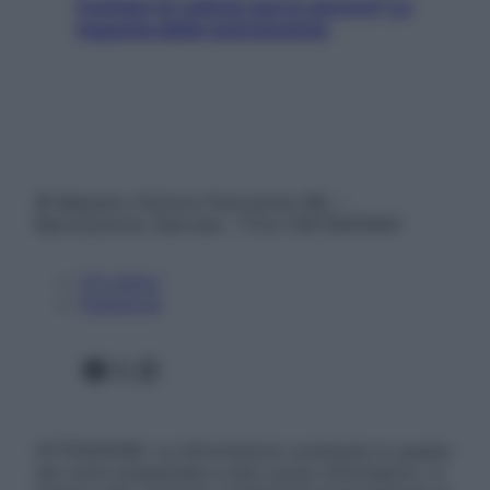
Contare le calorie serve ancora? La
risposta della nutrizionista
© Belpietro Edizioni Periodiche SRL –
Riproduzione riservata – P.Iva 13673600964
Chi siamo
Pubblicità
Facebook
X
Instagram
ATTENZIONE: Le informazioni contenute in questo
sito sono presentate a solo scopo informativo, in