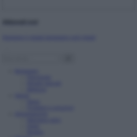
Abbonati ora!
Starbene ti regala benessere ogni mese!
Benessere
Psicologia
Rimedi naturali
Bellezza
Salute
News
Problemi e soluzioni
Alimentazione
Mangiare sano
Diete
Ricette