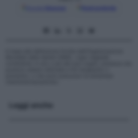
Google
Discover
Fonti preferite
In base alla definizione fornita dall’Organizzazione
Mondiale della Sanità (OMS), «ogni vegetale
contenente, in uno o più dei suoi organi, sostanze che
possono essere utilizzate a fini terapeutici o
preventivi, o che sono precursori di emisintesi
chemiofarmaceutiche».
Leggi anche