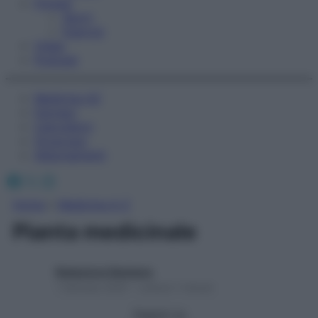
Fitness
Sport
Esercizi
Video
Podcast
Medicina AZ
Farmaci
Calcolatori
Oroscopo
Abbonamenti
Facebook
X
Instagram
Home
»
Medicina A-Z
Pianta medicinale
Redazione Starbene
1 Gennaio 2025 – Lettura 1 minuto
Seguici su