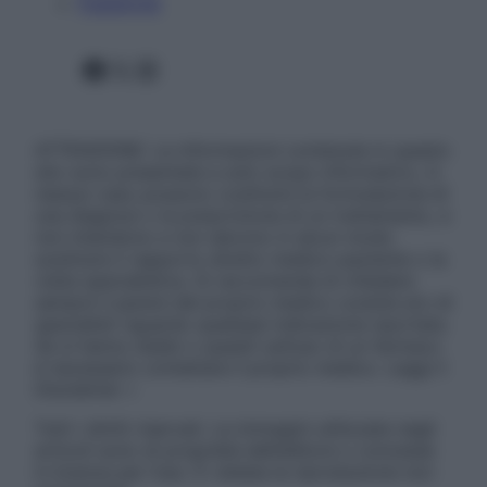
Pubblicità
Facebook
X
Instagram
ATTENZIONE: Le informazioni contenute in questo
sito sono presentate a solo scopo informativo, in
nessun caso possono costituire la formulazione di
una diagnosi o la prescrizione di un trattamento, e
non intendono e non devono in alcun modo
sostituire il rapporto diretto medico-paziente o la
visita specialistica. Si raccomanda di chiedere
sempre il parere del proprio medico curante e/o di
specialisti riguardo qualsiasi indicazione riportata.
Se si hanno dubbi o quesiti sull’uso di un farmaco
è necessario contattare il proprio medico. Leggi il
Disclaimer »
Tutti i diritti riservati. Le immagini utilizzate negli
articoli sono di proprietà dell’editore o concesse
in licenza per l’uso. È vietata la riproduzione non