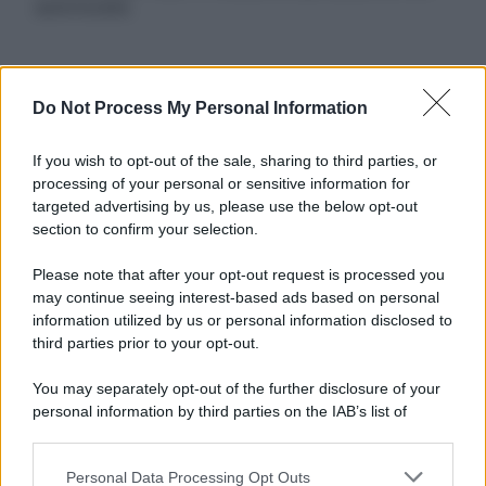
autorizzata.
Informativa
Do Not Process My Personal Information
Privacy Policy
Cookie Policy
If you wish to opt-out of the sale, sharing to third parties, or
Note Legali
processing of your personal or sensitive information for
Preferenze Privacy
targeted advertising by us, please use the below opt-out
section to confirm your selection.
Please note that after your opt-out request is processed you
may continue seeing interest-based ads based on personal
information utilized by us or personal information disclosed to
third parties prior to your opt-out.
You may separately opt-out of the further disclosure of your
personal information by third parties on the IAB’s list of
downstream participants.
Personal Data Processing Opt Outs
This information may also be disclosed by us to third parties