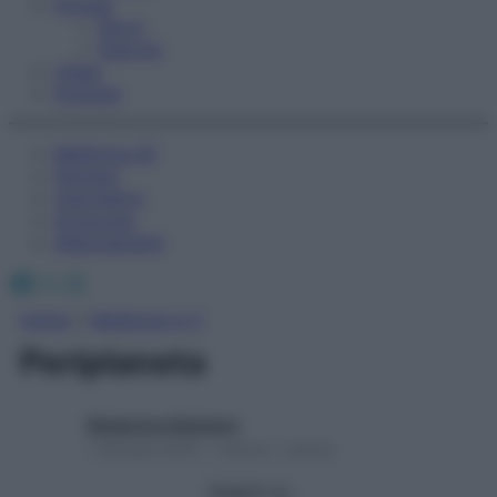
Fitness
Sport
Esercizi
Video
Podcast
Medicina AZ
Farmaci
Calcolatori
Oroscopo
Abbonamenti
Facebook
X
Instagram
Home
»
Medicina A-Z
Periplaneta
Redazione Starbene
1 Gennaio 2025 – Lettura 1 minuto
Seguici su