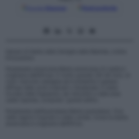
Google
Discover
Fonti preferite
Genere di blatte della famiglia delle
Blattide
, ordine
Dictyoptera
.
Periplaneta americana
Blatta americana (in realtà è
originaria dell’Africa). È molto grande (30-40 mm), di
color marrone castagna ed è presente e spesso
diffusa nelle zone tropicali o temperate. È stata
trovata nelle fognature, nei ristoranti e nelle aree
calde riparate, compresi i grandi edifici.
Periplaneta dell’Australasia
Blatta australiana. Vive
nelle regioni tropicali e caldo-umide. Come la blatta
americana è originaria dell’Africa.