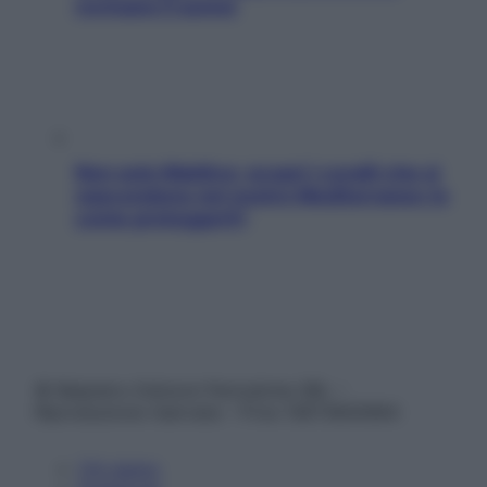
rovinano il sonno
Non solo Maldive: scopri i coralli che si
nascondono nel nostro Mediterraneo (e
come proteggerli)
© Belpietro Edizioni Periodiche SRL –
Riproduzione riservata – P.Iva 13673600964
Chi siamo