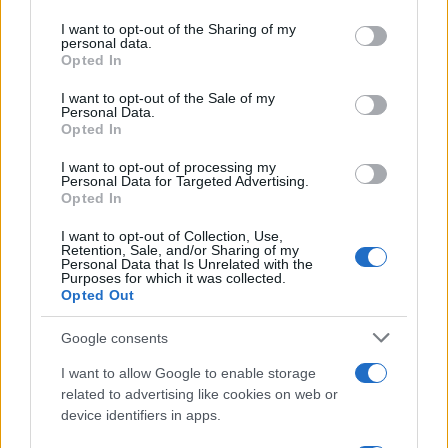
on the IAB’s List of Downstream Participants that may further
I want to opt-out of the Sharing of my
disclose it to other third parties.
personal data.
Opted In
Please note that this website/app uses one or more Google
services and may gather and store information including but
I want to opt-out of the Sale of my
Personal Data.
not limited to your visit or usage behaviour. You may click to
Opted In
grant or deny consent to Google and its third-party tags to
use your data for below specified purposes in below Google
I want to opt-out of processing my
consent section.
Personal Data for Targeted Advertising.
Opted In
I want to opt-out of Collection, Use,
Retention, Sale, and/or Sharing of my
Personal Data that Is Unrelated with the
Purposes for which it was collected.
Opted Out
Google consents
I want to allow Google to enable storage
related to advertising like cookies on web or
device identifiers in apps.