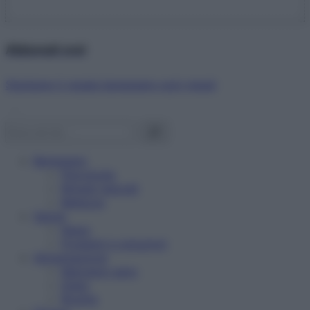
Abbonati ora!
Starbene ti regala benessere ogni mese!
Benessere
Psicologia
Rimedi naturali
Bellezza
Salute
News
Problemi e soluzioni
Alimentazione
Mangiare sano
Diete
Ricette