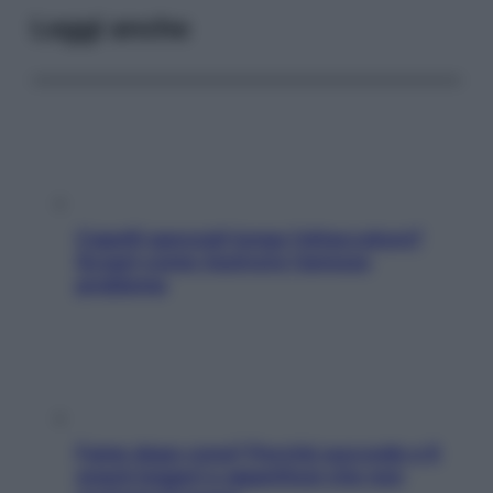
Leggi anche
Capelli spezzati lungo l’attaccatura?
Scopri come risolvere l’annoso
problema
Fame dopo cena? Perché succede e 6
snack leggeri e appetitosi che non