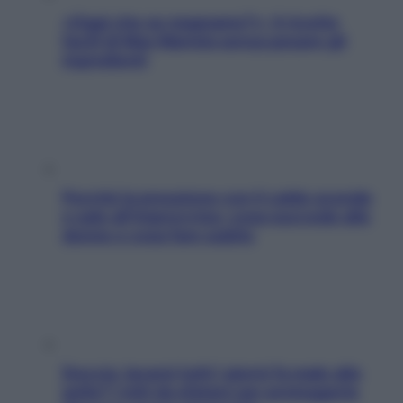
«Oggi che se magnamo?»: 4 ricette
facili di Max Mariola senza pesare gli
ingredienti
Perché la pressione con il caldo scende
e sale all’improvviso: cosa succede alle
donne e cosa fare subito
Doccia, lavarsi tutti i giorni fa male alla
pelle? I miti da sfatare per proteggerla