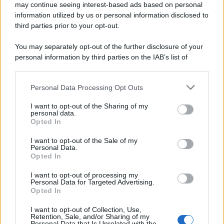
may continue seeing interest-based ads based on personal
information utilized by us or personal information disclosed to
third parties prior to your opt-out.
You may separately opt-out of the further disclosure of your
personal information by third parties on the IAB’s list of
downstream participants.
Personal Data Processing Opt Outs
This information may also be disclosed by us to third parties
on the IAB’s List of Downstream Participants that may further
I want to opt-out of the Sharing of my
disclose it to other third parties.
personal data.
Opted In
Please note that this website/app uses one or more Google
services and may gather and store information including but
I want to opt-out of the Sale of my
Personal Data.
not limited to your visit or usage behaviour. You may click to
Opted In
grant or deny consent to Google and its third-party tags to
use your data for below specified purposes in below Google
I want to opt-out of processing my
consent section.
Personal Data for Targeted Advertising.
Opted In
I want to opt-out of Collection, Use,
Retention, Sale, and/or Sharing of my
Personal Data that Is Unrelated with the