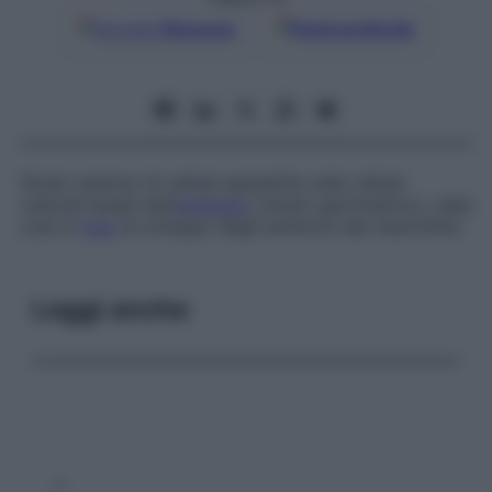
Google
Discover
Fonti preferite
Strato esterno di cellule appiattite sulle cellule
cubicali basali dell’
epiblasto
(strato germinativo), nella
cute in
fase
di sviluppo degli embrioni dei mammiferi.
Leggi anche