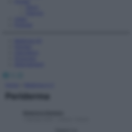
Fitness
Sport
Esercizi
Video
Podcast
Medicina AZ
Farmaci
Calcolatori
Oroscopo
Abbonamenti
Facebook
X
Instagram
Home
»
Medicina A-Z
Periderma
Redazione Starbene
1 Gennaio 2025 – Lettura 1 minuto
Seguici su