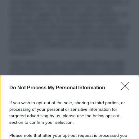
una diagnosi o la prescrizione di un trattamento, e
non intendono e non devono in alcun modo
sostituire il rapporto diretto medico-paziente o la
visita specialistica. Si raccomanda di chiedere
sempre il parere del proprio medico curante e/o di
specialisti riguardo qualsiasi indicazione riportata.
Se si hanno dubbi o quesiti sull’uso di un farmaco
è necessario contattare il proprio medico. Leggi il
Disclaimer »
Tutti i diritti riservati. Le immagini utilizzate negli
articoli sono di proprietà dell’editore o concesse
in licenza per l’uso. È vietata la riproduzione non
autorizzata.
Do Not Process My Personal Information
If you wish to opt-out of the sale, sharing to third parties, or
Informativa
processing of your personal or sensitive information for
Privacy Policy
targeted advertising by us, please use the below opt-out
Cookie Policy
section to confirm your selection.
Note Legali
Preferenze Privacy
Please note that after your opt-out request is processed you