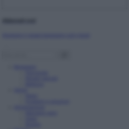
Abbonati ora!
Starbene ti regala benessere ogni mese!
Benessere
Psicologia
Rimedi naturali
Bellezza
Salute
News
Problemi e soluzioni
Alimentazione
Mangiare sano
Diete
Ricette