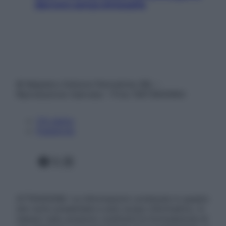
davvero senza stressarla
© Belpietro Edizioni Periodiche SRL –
Riproduzione riservata – P.Iva 13673600964
Chi siamo
Pubblicità
Facebook
X
Instagram
ATTENZIONE: Le informazioni contenute in questo
sito sono presentate a solo scopo informativo, in
nessun caso possono costituire la formulazione di