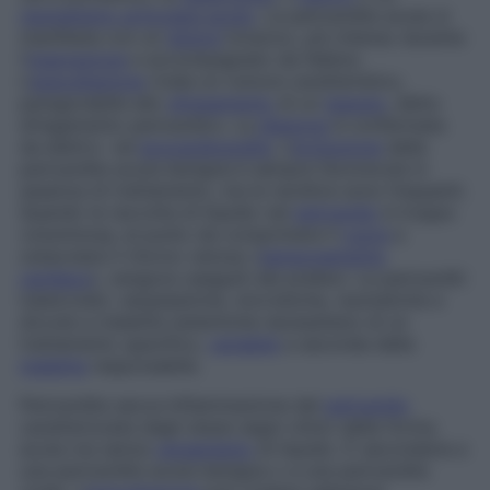
reumatismo articolare acuto
. La pericardite acuta si
manifesta con un
dolore
toracico, più intenso durante
l’
inspirazione
e accompagnato da febbre.
L’
auscultazione
rivela un rumore caratteristico,
paragonabile allo
sfregamento
di un
tessuto
, detto
sfregamento pericardico
. La
diagnosi
è confermata
da elettro- ed
ecocardiografia
. L’
evoluzione
della
pericardite acuta benigna è sempre favorevole in
assenza di trattamento, ma le recidive sono frequenti.
Quando la raccolta di liquido nel
pericardio
è troppo
voluminosa, al punto da comprimere il
cuore
e
ostacolare il ritorno venoso (
tamponamento
cardiaco
), vengono eseguiti dei prelievi. Le pericarditi
tubercolari, neoplastiche, microbiche, reumatiche e
dovute a malattie sistemiche necessitano di un
trattamento specifico,
variabile
a seconda della
malattia
responsabile.
Pericardite secca
Infiammazione del
pericardio
caratterizzata dagli stessi segni clinici della forma
acuta ma senza
versamento
di liquido. È secondaria a
una pericardite acuta benigna o a una pericardite