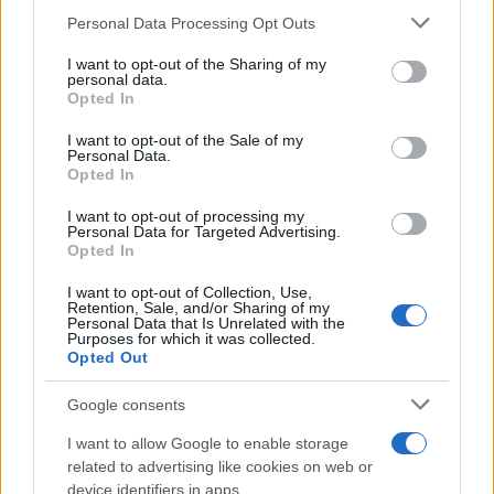
Personal Data Processing Opt Outs
This information may also be disclosed by us to third parties
on the IAB’s List of Downstream Participants that may further
I want to opt-out of the Sharing of my
disclose it to other third parties.
personal data.
Opted In
Please note that this website/app uses one or more Google
services and may gather and store information including but
I want to opt-out of the Sale of my
Personal Data.
not limited to your visit or usage behaviour. You may click to
Opted In
grant or deny consent to Google and its third-party tags to
use your data for below specified purposes in below Google
I want to opt-out of processing my
consent section.
Personal Data for Targeted Advertising.
Opted In
I want to opt-out of Collection, Use,
Retention, Sale, and/or Sharing of my
Personal Data that Is Unrelated with the
Purposes for which it was collected.
Opted Out
Google consents
I want to allow Google to enable storage
related to advertising like cookies on web or
device identifiers in apps.