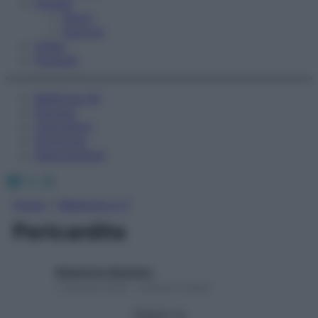
Fitness
Sport
Esercizi
Video
Podcast
Medicina AZ
Farmaci
Calcolatori
Oroscopo
Abbonamenti
Facebook
X
Instagram
Home
»
Medicina A-Z
Pericardite
Redazione Starbene
1 Gennaio 2025 – Lettura 2 minuti
Seguici su