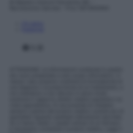
© Belpietro Edizioni Periodiche SRL –
Riproduzione riservata – P.Iva 13673600964
Chi siamo
Pubblicità
Facebook
X
Instagram
ATTENZIONE: Le informazioni contenute in questo
sito sono presentate a solo scopo informativo, in
nessun caso possono costituire la formulazione di
una diagnosi o la prescrizione di un trattamento, e
non intendono e non devono in alcun modo
sostituire il rapporto diretto medico-paziente o la
visita specialistica. Si raccomanda di chiedere
sempre il parere del proprio medico curante e/o di
specialisti riguardo qualsiasi indicazione riportata.
Se si hanno dubbi o quesiti sull’uso di un farmaco
è necessario contattare il proprio medico. Leggi il