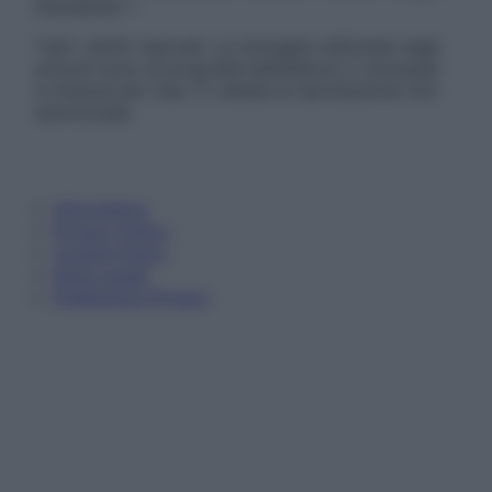
Disclaimer »
Tutti i diritti riservati. Le immagini utilizzate negli
articoli sono di proprietà dell’editore o concesse
in licenza per l’uso. È vietata la riproduzione non
autorizzata.
Informativa
Privacy Policy
Cookie Policy
Note Legali
Preferenze Privacy