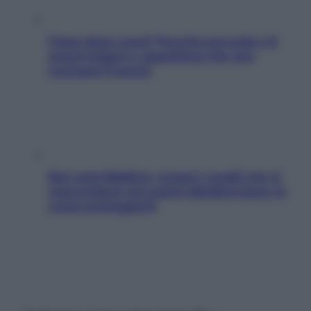
Fame dopo cena? Perché succede e 6
snack leggeri e appetitosi che non
rovinano il sonno
Non solo Maldive: scopri i coralli che si
nascondono nel nostro Mediterraneo (e
come proteggerli)