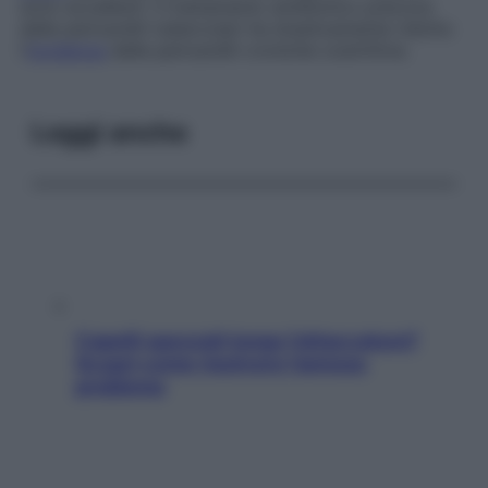
sono eccellenti. Il trattamento antibiotico precoce
delle pericarditi tubercolari ha drasticamente ridotto
l’
incidenza
delle pericarditi croniche costrittive.
Leggi anche
Capelli spezzati lungo l’attaccatura?
Scopri come risolvere l’annoso
problema