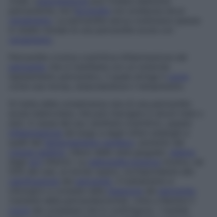
virale. L’
auscultazione
può rivelare aderenze
pericardiche, ma l’
ecografia
non evidenzia alcun
versamento
. La pericardite secca costituisce spesso
lo stadio iniziale di una pericardite acuta con
versamento
.
Pericardite cronica costrittiva
Infiammazione del
pericardio
che si manifesta con un notevole
ispessimento pericardico, il quale stringe il
cuore
come una morsa, ostacolandone il riempimento.
Si tratta della complicanza rara di una pericardite
acuta tubercolare, che può insorgere in alcuni mesi o
anni. A causa del suo carattere costrittivo, questa
infiammazione
dà luogo a segni clinici analoghi a
quelli del
tamponamento cardiaco
: aumento del
volume
epatico
, rilievo delle vene giugulari,
edema
degli
arti
inferiori. La
radiografia toracica
mostra, nel
50% dei casi, un bordo opaco, corrispondente alla
calcificazione
del
pericardio
. Il trattamento è
chirurgico e consiste nella
resezione
del
pericardio
(variante della pericardiectomia), volta a liberare il
cuore
dai complessi che lo costringono. I risultati