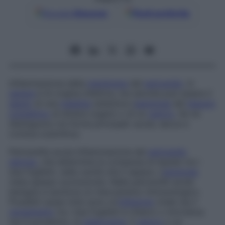
Google
Discover
Fonti preferite
Infiammazione della
membrana
del
pericardio
. In
genere
è di origine infettiva, ma talvolta può essere il
segno
di una
malattia
sistemica (
patologia
del
tessuto
connettivo
di diversi organi) o di un
cancro
. Se ne
distinguono tre forme principali: acuta, secca e
cronica costrittiva.
Pericardite acuta
Infiammazione del
pericardio
sieroso
, che determina la comparsa di liquido tra i
due foglietti, nella cavità che li separa. L’
eziologia
resta spesso sconosciuta. Nelle pericarditi acute
benigne si ipotizza un meccanismo immunologico.
Possibili cause note sono un’
infezione
virale (se il
versamento
tra i due foglietti è chiaro) o microbica
(se è purulento), la
tubercolosi
, il
cancro
o un