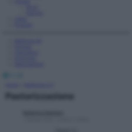
Fitness
Sport
Esercizi
Video
Podcast
Medicina AZ
Farmaci
Calcolatori
Oroscopo
Abbonamenti
Facebook
X
Instagram
Home
»
Medicina A-Z
Pastorizzazione
Redazione Starbene
1 Gennaio 2025 – Lettura 1 minuto
Seguici su