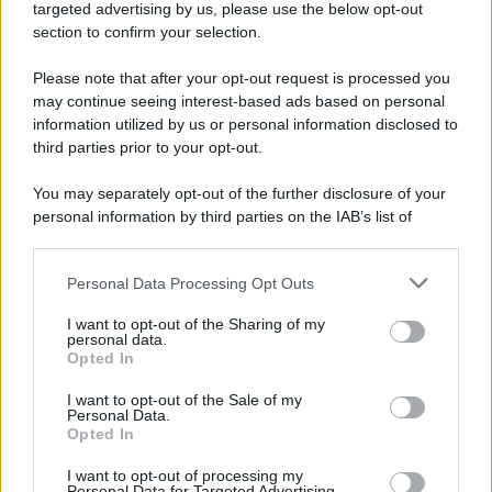
Cookie Policy
targeted advertising by us, please use the below opt-out
Note Legali
section to confirm your selection.
Preferenze Privacy
Please note that after your opt-out request is processed you
may continue seeing interest-based ads based on personal
information utilized by us or personal information disclosed to
third parties prior to your opt-out.
You may separately opt-out of the further disclosure of your
personal information by third parties on the IAB’s list of
downstream participants.
Personal Data Processing Opt Outs
This information may also be disclosed by us to third parties
on the IAB’s List of Downstream Participants that may further
I want to opt-out of the Sharing of my
disclose it to other third parties.
personal data.
Opted In
Please note that this website/app uses one or more Google
services and may gather and store information including but
I want to opt-out of the Sale of my
Personal Data.
not limited to your visit or usage behaviour. You may click to
Opted In
grant or deny consent to Google and its third-party tags to
use your data for below specified purposes in below Google
I want to opt-out of processing my
consent section.
Personal Data for Targeted Advertising.