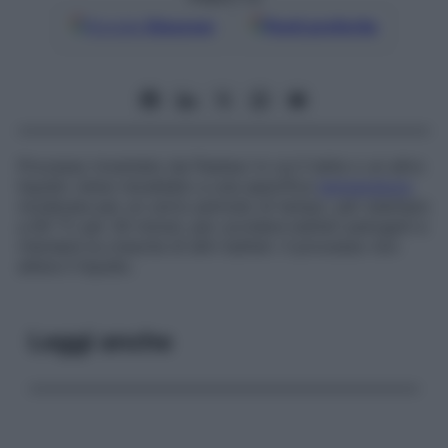
Google
Discover
Fonti preferite
Processo inventato da Pasteur in cui il latte o un altro
liquido viene riscaldato a una specifica
temperatura
moderata per un certo periodo di tempo, per esempio
a 60 °C per 30 minuti, per uccidere batteri patogeni e
ritardare la crescita di altri batteri. Il processo non
altera il liquido.
Leggi anche