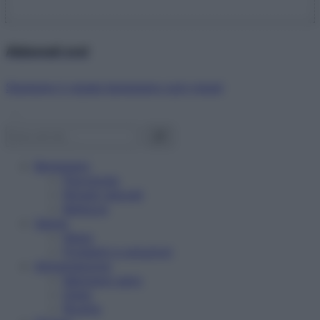
Abbonati ora!
Starbene ti regala benessere ogni mese!
Benessere
Psicologia
Rimedi naturali
Bellezza
Salute
News
Problemi e soluzioni
Alimentazione
Mangiare sano
Diete
Ricette