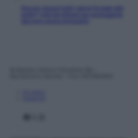
Doccia, lavarsi tutti i giorni fa male alla
pelle? I miti da sfatare per proteggerla
davvero senza stressarla
© Belpietro Edizioni Periodiche SRL –
Riproduzione riservata – P.Iva 13673600964
Chi siamo
Pubblicità
Facebook
X
Instagram