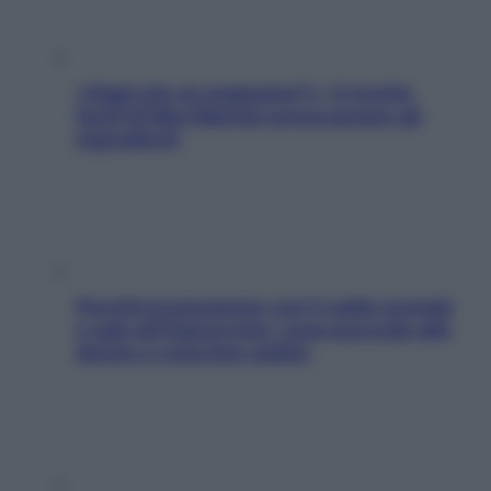
«Oggi che se magnamo?»: 4 ricette
facili di Max Mariola senza pesare gli
ingredienti
Perché la pressione con il caldo scende
e sale all’improvviso: cosa succede alle
donne e cosa fare subito