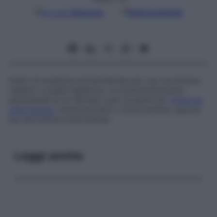
Google
Discover
Fonti preferite
Detto di sostanza somministrata per una via diversa
rispetto a quella digestiva. La somministrazione
parenterale di un farmaco può avvenire per
iniezione
endovenosa
, intramuscolare o sottocutanea, oppure
per perfusione endovenosa.
Leggi anche