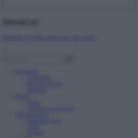
Abbonati ora!
Starbene ti regala benessere ogni mese!
Benessere
Psicologia
Rimedi naturali
Bellezza
Salute
News
Problemi e soluzioni
Alimentazione
Mangiare sano
Diete
Ricette