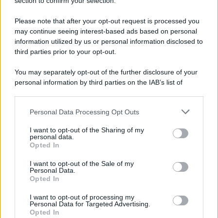
Note Legali
section to confirm your selection.
Preferenze Privacy
Please note that after your opt-out request is processed you
may continue seeing interest-based ads based on personal
information utilized by us or personal information disclosed to
third parties prior to your opt-out.
You may separately opt-out of the further disclosure of your
personal information by third parties on the IAB’s list of
downstream participants.
Personal Data Processing Opt Outs
This information may also be disclosed by us to third parties
on the IAB’s List of Downstream Participants that may further
I want to opt-out of the Sharing of my
disclose it to other third parties.
personal data.
Opted In
Please note that this website/app uses one or more Google
services and may gather and store information including but
I want to opt-out of the Sale of my
Personal Data.
not limited to your visit or usage behaviour. You may click to
Opted In
grant or deny consent to Google and its third-party tags to
use your data for below specified purposes in below Google
I want to opt-out of processing my
consent section.
Personal Data for Targeted Advertising.
Opted In