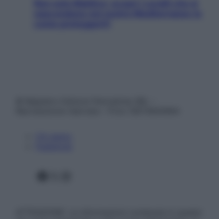
Non solo Maldive: scopri i coralli che si
nascondono nel nostro Mediterraneo (e
come proteggerli)
© Belpietro Edizioni Periodiche SRL –
Riproduzione riservata – P.Iva 13673600964
Chi siamo
Pubblicità
Facebook
X
Instagram
ATTENZIONE: Le informazioni contenute in questo