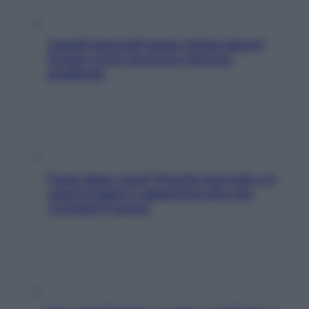
Capelli spezzati lungo l’attaccatura?
Scopri come risolvere l’annoso
problema
Fame dopo cena? Perché succede e 6
snack leggeri e appetitosi che non
rovinano il sonno