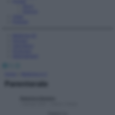
Fitness
Sport
Esercizi
Video
Podcast
Medicina AZ
Farmaci
Calcolatori
Oroscopo
Abbonamenti
Facebook
X
Instagram
Home
»
Medicina A-Z
Parenterale
Redazione Starbene
1 Gennaio 2025 – Lettura 1 minuto
Seguici su