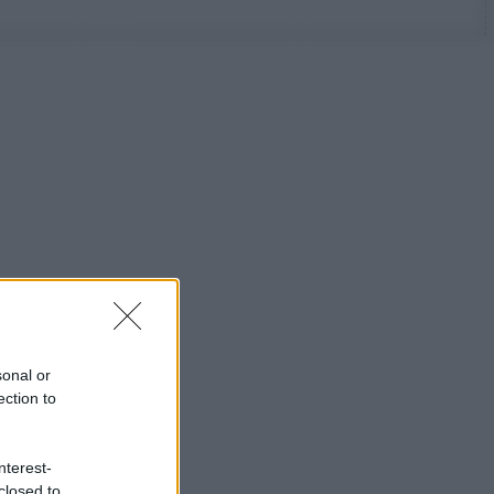
sonal or
ection to
nterest-
closed to