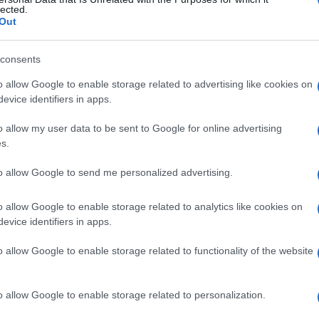
ia
lected.
Out
consents
Le
o allow Google to enable storage related to advertising like cookies on
evice identifiers in apps.
ti preferite
o allow my user data to be sent to Google for online advertising
s.
to allow Google to send me personalized advertising.
o allow Google to enable storage related to analytics like cookies on
alie della crescita e dello sviluppo osseo. Le forme
evice identifiers in apps.
sea di Paget, le osteodistrofie della crescita
osteomalacia
, le osteodistrofie endocrine
o allow Google to enable storage related to functionality of the website
iroidismo
) e quelle che insorgono in corso di
o allow Google to enable storage related to personalization.
asia
fibrosa delle ossa, le lesioni ossee