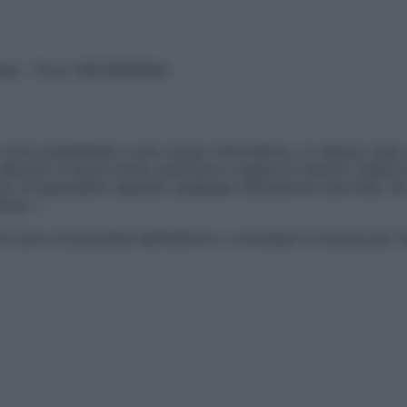
vata – P.Iva 13673600964
sono presentate a solo scopo informativo, in nessun caso p
devono in alcun modo sostituire il rapporto diretto medico-p
 di specialisti riguardo qualsiasi indicazione riportata. Se
aimer »
ticoli sono di proprietà dell’editore o concesse in licenza per 