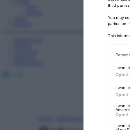
Fitness
third parties
Sport
Esercizi
You may sepa
Video
parties on t
Podcast
This informa
Medicina AZ
Participants
Farmaci
Calcolatori
Please note
Persona
Oroscopo
information 
Abbonamenti
deny consent
I want t
in below Go
Facebook
X
Instagram
Opted 
I want t
Opted 
I want 
Advertis
Opted 
Home
»
Medicina A-Z
I want t
of my P