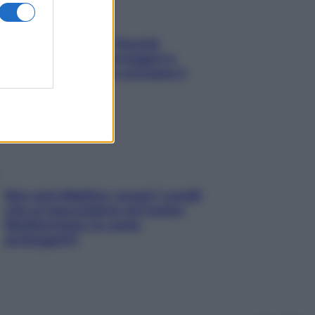
Fame dopo cena? Perché
succede e 6 snack leggeri e
appetitosi che non rovinano il
sonno
Non solo Maldive: scopri i coralli
che si nascondono nel nostro
Mediterraneo (e come
proteggerli)