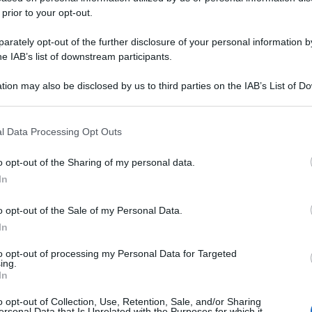
 prior to your opt-out.
rately opt-out of the further disclosure of your personal information by
he IAB’s list of downstream participants.
tion may also be disclosed by us to third parties on the IAB’s List of 
 that may further disclose it to other third parties.
 that this website/app uses one or more Google services and may gath
l Data Processing Opt Outs
including but not limited to your visit or usage behaviour. You may click 
 to Google and its third-party tags to use your data for below specifi
o opt-out of the Sharing of my personal data.
ogle consent section.
In
o opt-out of the Sale of my Personal Data.
In
to opt-out of processing my Personal Data for Targeted
ing.
In
o opt-out of Collection, Use, Retention, Sale, and/or Sharing
ersonal Data that Is Unrelated with the Purposes for which it