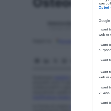
Osteodistrof
was col
Opted 
Google 
Redazione Starbene
1 Gennaio 2025 – Lettura 1 minuto
I want t
web or d
Google
Discover
Fon
Seguici su
I want t
purpose
I want 
I want t
Qualunque
malattia
caratterizzata da anom
web or d
acquisite sono in particolare la
malattia
os
(osteocondriti e apofisiti), il
rachitismo
, l’
I want t
(soprattutto quelle imputabili a
iperparat
or app.
insufficienza renale cronica
.
I want t
Le forme di origine
genetica
sono la
displ