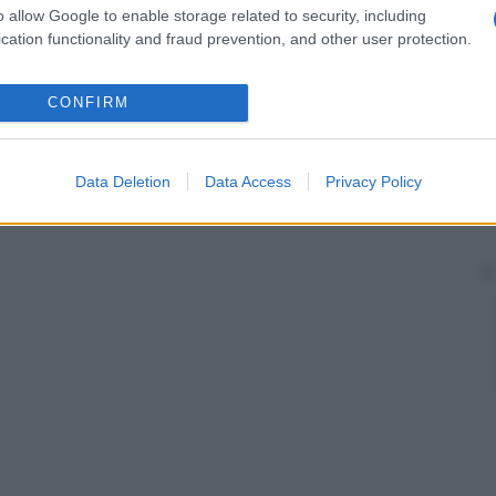
linghausen
e un certo numero di patologie ereditarie
o allow Google to enable storage related to security, including
copolisaccaridosi
ecc.).
cation functionality and fraud prevention, and other user protection.
CONFIRM
Data Deletion
Data Access
Privacy Policy