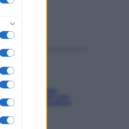
ggi anche
Capelli spezzati lungo
l’attaccatura? Scopri come
risolvere l’annoso problema