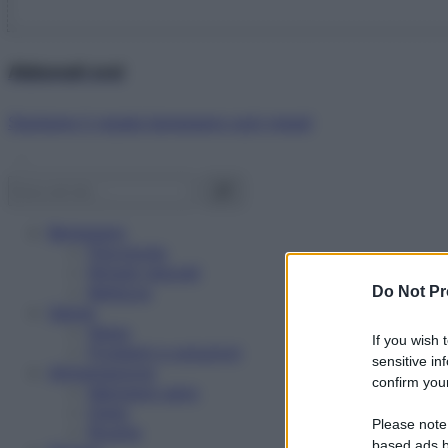
Abbonati ora!
Starbene ti regala benessere ogni mese!
Benessere
Psicologia
Rimedi naturali
Bellezza
Do Not Pr
Salute
News
If you wish 
Problemi e soluzioni
sensitive in
Alimentazione
confirm your
Mangiare sano
Diete
Please note
Ricette
based ads b