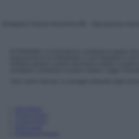
© Belpietro Edizioni Periodiche SRL – Riproduzione riser
ATTENZIONE: Le informazioni contenute in questo sito 
prescrizione di un trattamento, e non intendono e non 
chiedere sempre il parere del proprio medico curante e/o
necessario contattare il proprio medico. Leggi il Discl
Tutti i diritti riservati. Le immagini utilizzate negli ar
Informativa
Privacy Policy
Cookie Policy
Note Legali
Preferenze Privacy