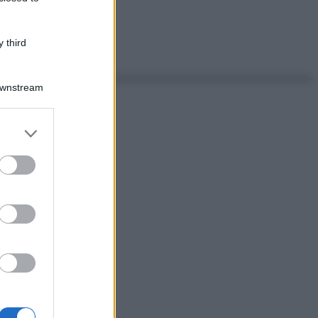
 third
Downstream
er and store
to grant or
ed purposes