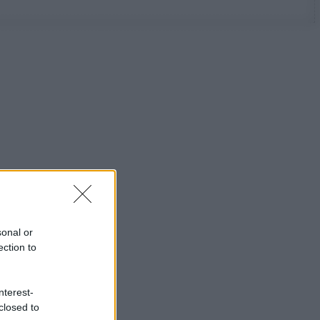
sonal or
ection to
nterest-
closed to