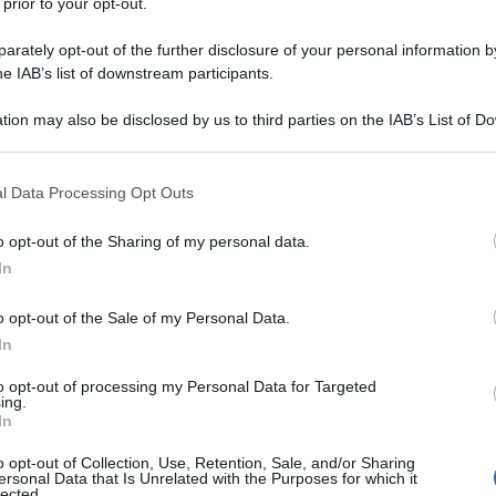
 prior to your opt-out.
rately opt-out of the further disclosure of your personal information by
he IAB’s list of downstream participants.
tion may also be disclosed by us to third parties on the IAB’s List of 
 that may further disclose it to other third parties.
 that this website/app uses one or more Google services and may gath
l Data Processing Opt Outs
including but not limited to your visit or usage behaviour. You may click 
 to Google and its third-party tags to use your data for below specifi
o opt-out of the Sharing of my personal data.
ogle consent section.
In
o opt-out of the Sale of my Personal Data.
In
to opt-out of processing my Personal Data for Targeted
ing.
In
o opt-out of Collection, Use, Retention, Sale, and/or Sharing
ersonal Data that Is Unrelated with the Purposes for which it
lected.