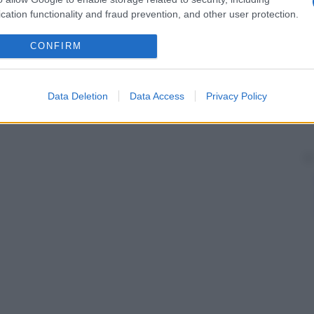
imento delle
estremità
delle ossa lunghe (clavicole,
cation functionality and fraud prevention, and other user protection.
 un significativo ritardo della crescita (
nanismo
CONFIRM
Data Deletion
Data Access
Privacy Policy