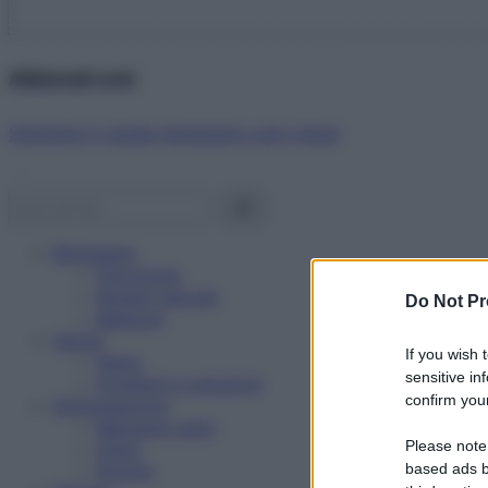
Abbonati ora!
Starbene ti regala benessere ogni mese!
Benessere
Psicologia
Rimedi naturali
Do Not Pr
Bellezza
Salute
If you wish 
News
sensitive in
Problemi e soluzioni
confirm your
Alimentazione
Mangiare sano
Please note
Diete
Ricette
based ads b