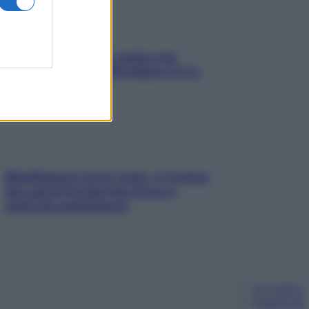
Aria condizionata: usala così,
senza rischiare raffreddore & Co.
Mindfulness tra le vette: a Cortina
due giorni lontani da stress e
ansia da smartphone
Chi siamo
Pubblicità