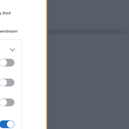
 third
Downstream
er and store
to grant or
ed purposes