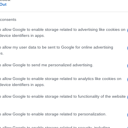
ia renale
Out
consents
o allow Google to enable storage related to advertising like cookies on
Le
evice identifiers in apps.
ti preferite
o allow my user data to be sent to Google for online advertising
s.
to allow Google to send me personalized advertising.
o allow Google to enable storage related to analytics like cookies on
evice identifiers in apps.
ea legate a un’
insufficienza renale cronica
.
rte a un’eccessiva
secrezione
ormonale delle
o allow Google to enable storage related to functionality of the website
iminuzione dei livelli ematici di
calcio
(per
nto dei livelli ematici di
fosforo
(per difetto di
 a un
deficit di vitamina
D (imputabile a un’incapacità
o allow Google to enable storage related to personalization.
ttiva). Si instaura lentamente e si aggrava man
mano
 manifesta con
dolore
e anomalie ossee a
livello
o allow Google to enable storage related to security, including