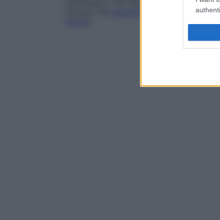
radiologico, che testimoniano il riassorb
authenti
falangi). Nel
bambino
ha come conseguenza
renale
).