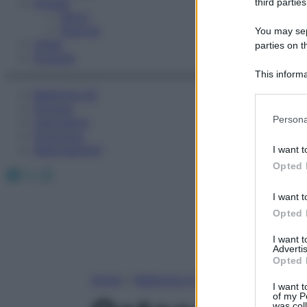
Fitness
third parties
Sport
Esercizi
You may sepa
Video
parties on t
Podcast
This informa
Participants
Medicina AZ
Farmaci
Please note
Persona
Calcolatori
information 
Oroscopo
deny consent
Abbonamenti
I want t
in below Go
Opted 
Facebook
X
Instagram
I want t
Opted 
I want 
Advertis
Opted 
Home
»
Medicina A-Z
I want t
of my P
was col