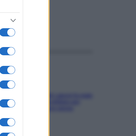
ggi anche
Doccia, lavarsi tutti i giorni fa male
alla pelle? I miti da sfatare per
proteggerla davvero senza
stressarla